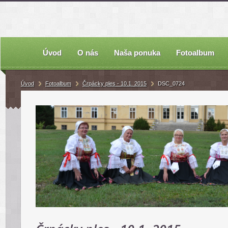
Úvod
O nás
Naša ponuka
Fotoalbum
Úvod
Fotoalbum
Črpácky ples - 10.1. 2015
DSC_0724