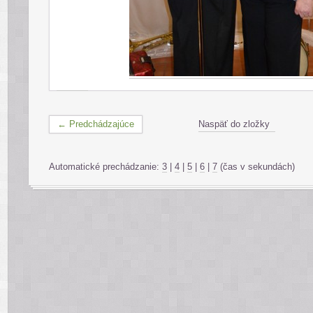
← Predchádzajúce
Naspäť do zložky
Automatické prechádzanie:
3
|
4
|
5
|
6
|
7
(čas v sekundách)