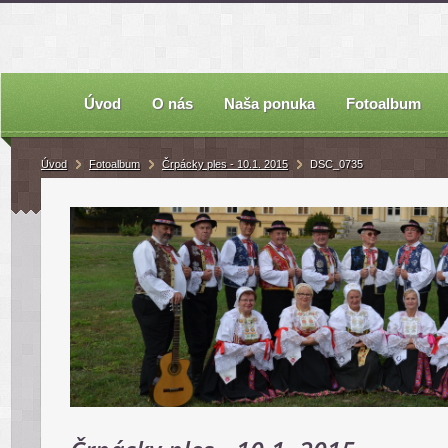
Úvod
O nás
Naša ponuka
Fotoalbum
Úvod
Fotoalbum
Črpácky ples - 10.1. 2015
DSC_0735