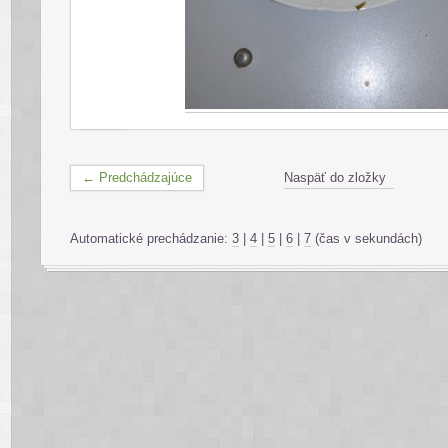
← Predchádzajúce
Naspäť do zložky
Automatické prechádzanie:
3
|
4
|
5
|
6
|
7
(čas v sekundách)