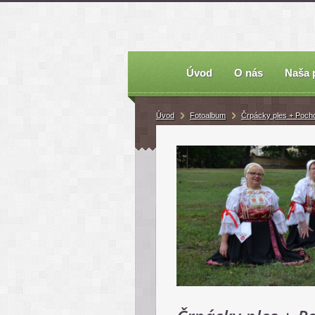
Úvod
O nás
Naša 
Úvod
Fotoalbum
Črpácky ples + Poch