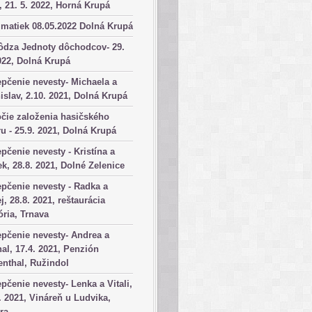
, 21. 5. 2022, Horná Krupá
matiek 08.05.2022 Dolná Krupá
ôdza Jednoty dôchodcov- 29.
022, Dolná Krupá
pčenie nevesty- Michaela a
islav, 2.10. 2021, Dolná Krupá
čie založenia hasičského
u - 25.9. 2021, Dolná Krupá
pčenie nevesty - Kristína a
k, 28.8. 2021, Dolné Zelenice
pčenie nevesty - Radka a
j, 28.8. 2021, reštaurácia
ória, Trnava
pčenie nevesty- Andrea a
al, 17.4. 2021, Penzión
nthal, Ružindol
pčenie nevesty- Lenka a Vitali,
. 2021, Vináreň u Ludvika,
ra