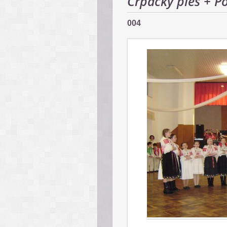
Črpácky ples + P
004