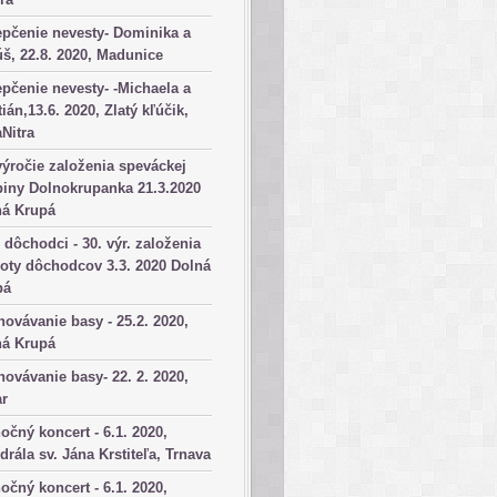
pčenie nevesty- Dominika a
š, 22.8. 2020, Madunice
pčenie nevesty- -Michaela a
tián,13.6. 2020, Zlatý kľúčik,
aNitra
výročie založenia speváckej
iny Dolnokrupanka 21.3.2020
ná Krupá
dôchodci - 30. výr. založenia
oty dôchodcov 3.3. 2020 Dolná
pá
ovávanie basy - 25.2. 2020,
ná Krupá
ovávanie basy- 22. 2. 2020,
ar
očný koncert - 6.1. 2020,
drála sv. Jána Krstiteľa, Trnava
očný koncert - 6.1. 2020,