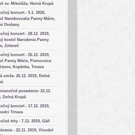
ol sv. Mikuláša, Horná Krupá
očný koncert - 5.1. 2020,
ol Nanebovzatia Panny Márie,
né Orešany
očný koncert - 28.12. 2019,
ký kostol Narodenia Panny
e, Zeleneč
očný koncert - 26.12. 2019,
tol Panny Márie, Pomocnice
ťanov, Kopánka, Trnava
á omša- 26.12. 2019, Dolná
pá
vianočné posedenie- 22.12.
, Dolná Krupá
očný koncert - 17.12. 2019,
hodci Trnava
očné trhy - 7.12. 2019, Gáň
branie - 22.11. 2019, Vinodol