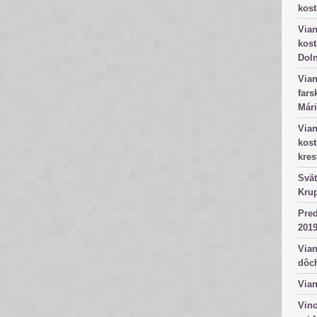
kost
Vian
kost
Dol
Vian
fars
Mári
Vian
kos
kres
Svät
Kru
Pred
2019
Vian
dôc
Vian
Vino