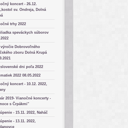
očný koncert - 26.12.
,kostol sv. Ondreja, Dolná
pá
očné trhy 2022
hliadka speváckych súborov
.2022
 výročie Dobrovoľného
ičského zboru Dolná Krupá
9.2021
slovenské dni poľa 2022
matiek 2022 08.05.2022
očný koncert - 10.12. 2022,
any
ár 2019- Vianočné koncerty -
anoce s Črpákmi"
úpenie - 15.11. 2022, Naháč
úpenie - 13.11. 2022,
danovce