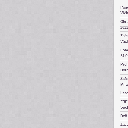
Pose
Vlč
Okre
2022
Zače
Václ
Fote
24.0
Preh
Dol
Zače
Mila
Lest
"70"
Suc
Deň 
Zače