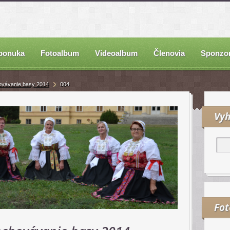
ponuka
Fotoalbum
Videoalbum
Členovia
Sponzor
ovávanie basy 2014
004
Vyh
Fo