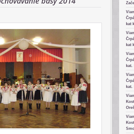
ochovávanie basy 2014
Zače
Vian
Črpá
kat 
Vian
Črpá
kat 
Vian
Črpá
kat.
Vian
Črpá
kat.
Vian
Kost
Ore
Vian
Kost
Smo