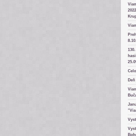
Vian
2022
Kru
Vian
Pre
8.10
130.
has
25.0
Celo
Deň 
Vian
Buč
Janu
"Vi
Vyst
Vyst
Boh