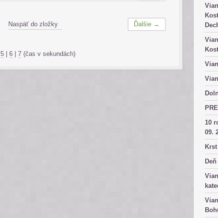
Vian
Kost
Naspäť do zložky
Ďalšie →
Dech
Vian
Kost
|
5
|
6
|
7
(čas v sekundách)
Vian
Vian
Doln
PRE
10 r
09. 
Krst
Deň 
Vian
kate
Vian
Bohu