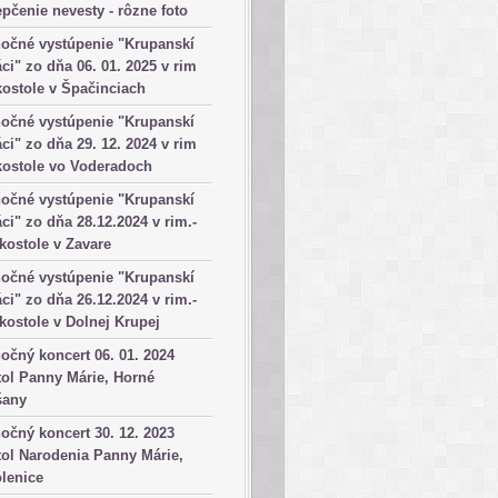
pčenie nevesty - rôzne foto
očné vystúpenie "Krupanskí
ci" zo dňa 06. 01. 2025 v rim
kostole v Špačinciach
očné vystúpenie "Krupanskí
ci" zo dňa 29. 12. 2024 v rim
kostole vo Voderadoch
očné vystúpenie "Krupanskí
ci" zo dňa 28.12.2024 v rim.-
 kostole v Zavare
očné vystúpenie "Krupanskí
ci" zo dňa 26.12.2024 v rim.-
 kostole v Dolnej Krupej
očný koncert 06. 01. 2024
ol Panny Márie, Horné
šany
očný koncert 30. 12. 2023
ol Narodenia Panny Márie,
lenice