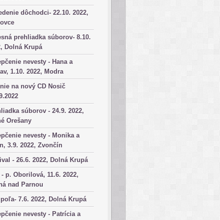
denie dôchodci- 22.10. 2022,
kovce
sná prehliadka súborov- 8.10.
, Dolná Krupá
pčenie nevesty - Hana a
av, 1.10. 2022, Modra
nie na nový CD Nosič
9.2022
liadka súborov - 24.9. 2022,
né Orešany
pčenie nevesty - Monika a
n, 3.9. 2022, Zvončín
ival - 26.6. 2022, Dolná Krupá
 - p. Oborilová, 11.6. 2022,
há nad Parnou
poľa- 7.6. 2022, Dolná Krupá
pčenie nevesty - Patrícia a