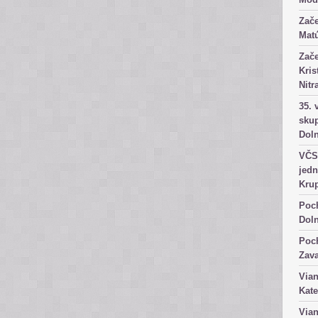
Zače
Matú
Zače
Kris
Nitr
35. 
skup
Dol
VČS 
jedn
Kru
Poch
Dol
Poch
Zav
Vian
Kate
Vian