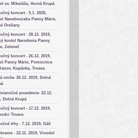
ol sv. Mikuláša, Horná Krupá
očný koncert - 5.1. 2020,
ol Nanebovzatia Panny Márie,
né Orešany
očný koncert - 28.12. 2019,
ký kostol Narodenia Panny
e, Zeleneč
očný koncert - 26.12. 2019,
tol Panny Márie, Pomocnice
ťanov, Kopánka, Trnava
á omša- 26.12. 2019, Dolná
pá
vianočné posedenie- 22.12.
, Dolná Krupá
očný koncert - 17.12. 2019,
hodci Trnava
očné trhy - 7.12. 2019, Gáň
branie - 22.11. 2019, Vinodol