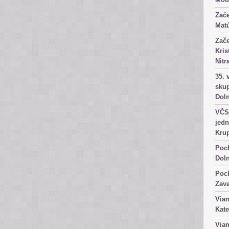
Zače
Matú
Zače
Kris
Nitr
35. 
skup
Dol
VČS 
jedn
Kru
Poch
Dol
Poch
Zav
Vian
Kate
Vian