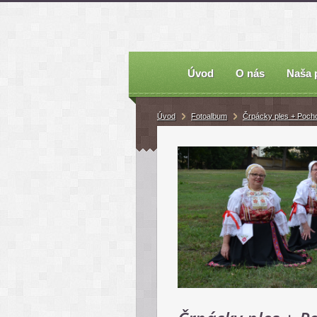
Úvod
O nás
Naša 
Úvod
Fotoalbum
Črpácky ples + Poch