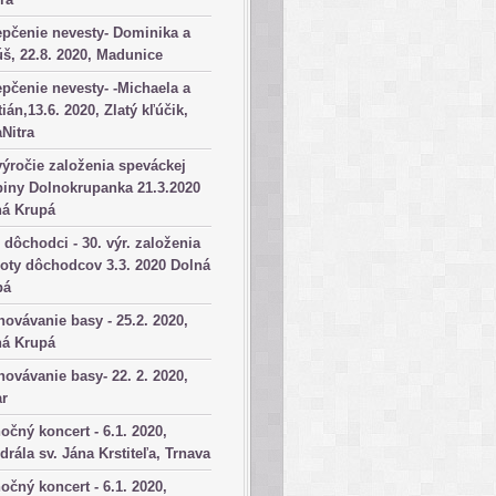
pčenie nevesty- Dominika a
š, 22.8. 2020, Madunice
pčenie nevesty- -Michaela a
tián,13.6. 2020, Zlatý kľúčik,
aNitra
výročie založenia speváckej
iny Dolnokrupanka 21.3.2020
ná Krupá
dôchodci - 30. výr. založenia
oty dôchodcov 3.3. 2020 Dolná
pá
ovávanie basy - 25.2. 2020,
ná Krupá
ovávanie basy- 22. 2. 2020,
ar
očný koncert - 6.1. 2020,
drála sv. Jána Krstiteľa, Trnava
očný koncert - 6.1. 2020,