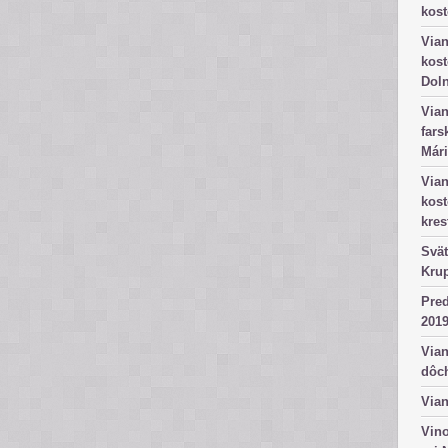
kost
Vian
kost
Dol
Vian
fars
Mári
Vian
kos
kres
Svät
Kru
Pred
2019
Vian
dôc
Vian
Vino