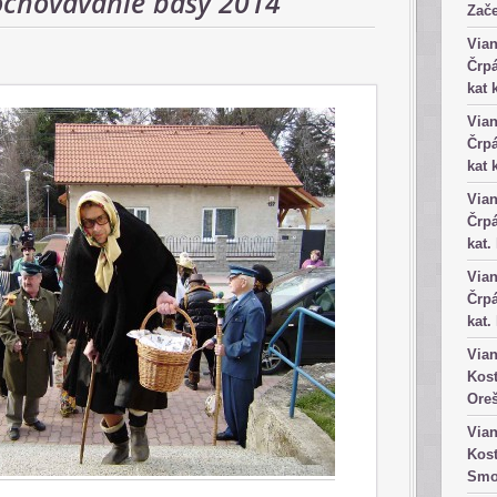
ochovávanie basy 2014
Zače
Vian
Črpá
kat 
Vian
Črpá
kat 
Vian
Črpá
kat.
Vian
Črpá
kat.
Vian
Kost
Ore
Vian
Kost
Smo