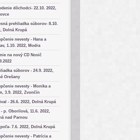
denie dôchodci- 22.10. 2022,
kovce
sná prehliadka súborov- 8.10.
, Dolná Krupá
pčenie nevesty - Hana a
av, 1.10. 2022, Modra
nie na nový CD Nosič
9.2022
liadka súborov - 24.9. 2022,
né Orešany
pčenie nevesty - Monika a
n, 3.9. 2022, Zvončín
ival - 26.6. 2022, Dolná Krupá
 - p. Oborilová, 11.6. 2022,
há nad Parnou
poľa- 7.6. 2022, Dolná Krupá
pčenie nevesty - Patrícia a