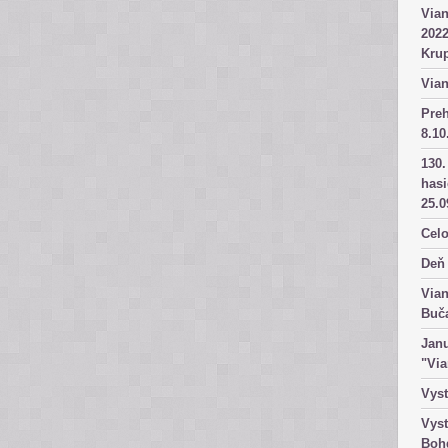
Vian
2022
Kru
Vian
Pre
8.10
130.
has
25.0
Celo
Deň 
Vian
Buč
Janu
"Vi
Vyst
Vyst
Boh