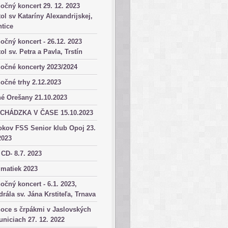
očný koncert 29. 12. 2023
ol sv Kataríny Alexandrijskej,
tice
očný koncert - 26.12. 2023
ol sv. Petra a Pavla, Trstín
očné koncerty 2023/2024
očné trhy 2.12.2023
é Orešany 21.10.2023
CHÁDZKA V ČASE 15.10.2023
okov FSS Senior klub Opoj 23.
2023
 CD- 8.7. 2023
matiek 2023
očný koncert - 6.1. 2023,
drála sv. Jána Krstiteľa, Trnava
oce s črpákmi v Jaslovských
niciach 27. 12. 2022