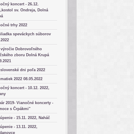
očný koncert - 26.12.
,kostol sv. Ondreja, Dolná
pá
očné trhy 2022
hliadka speváckych súborov
.2022
 výročie Dobrovoľného
ičského zboru Dolná Krupá
9.2021
slovenské dni poľa 2022
matiek 2022 08.05.2022
očný koncert - 10.12. 2022,
any
ár 2019- Vianočné koncerty -
anoce s Črpákmi"
úpenie - 15.11. 2022, Naháč
úpenie - 13.11. 2022,
danovce