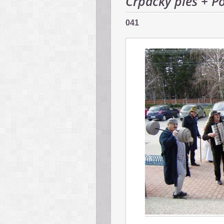
Črpácky ples + P
041