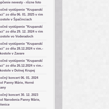
pčenie nevesty - rôzne foto
očné vystúpenie "Krupanskí
ci" zo dňa 06. 01. 2025 v rim
kostole v Špačinciach
očné vystúpenie "Krupanskí
ci" zo dňa 29. 12. 2024 v rim
kostole vo Voderadoch
očné vystúpenie "Krupanskí
ci" zo dňa 28.12.2024 v rim.-
 kostole v Zavare
očné vystúpenie "Krupanskí
ci" zo dňa 26.12.2024 v rim.-
 kostole v Dolnej Krupej
očný koncert 06. 01. 2024
ol Panny Márie, Horné
šany
očný koncert 30. 12. 2023
ol Narodenia Panny Márie,
lenice