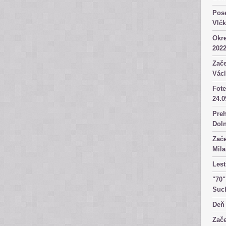
Pose
Vlč
Okre
2022
Zače
Václ
Fote
24.0
Preh
Dol
Zače
Mila
Lest
"70"
Suc
Deň 
Zače