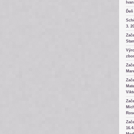
Ivan
Ďeň 
Sch
3. 2
Zače
Stan
Výro
zbor
Zače
Mare
Zače
Mate
Vikt
Zače
Mich
Rose
Zače
16.4
Mod