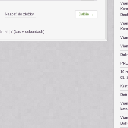
Vian
Kost
Naspäť do zložky
Ďalšie →
Dech
Vian
Kost
|
5
|
6
|
7
(čas v sekundách)
Vian
Vian
Doln
PRE
10 r
09. 
Krst
Deň 
Vian
kate
Vian
Bohu