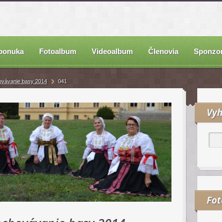
ponuka
Fotoalbum
Videoalbum
Členovia
Sponzor
ovávanie basy 2014
041
Vyh
Fo