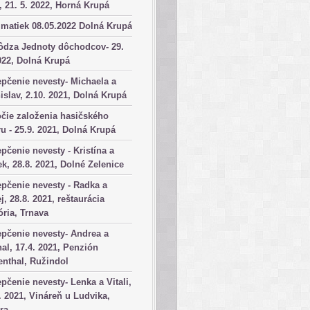
, 21. 5. 2022, Horná Krupá
matiek 08.05.2022 Dolná Krupá
ôdza Jednoty dôchodcov- 29.
022, Dolná Krupá
pčenie nevesty- Michaela a
islav, 2.10. 2021, Dolná Krupá
čie založenia hasičského
u - 25.9. 2021, Dolná Krupá
pčenie nevesty - Kristína a
k, 28.8. 2021, Dolné Zelenice
pčenie nevesty - Radka a
j, 28.8. 2021, reštaurácia
ória, Trnava
pčenie nevesty- Andrea a
al, 17.4. 2021, Penzión
nthal, Ružindol
pčenie nevesty- Lenka a Vitali,
. 2021, Vináreň u Ludvika,
ra