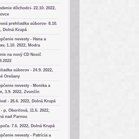
denie dôchodci- 22.10. 2022,
kovce
sná prehliadka súborov- 8.10.
, Dolná Krupá
pčenie nevesty - Hana a
av, 1.10. 2022, Modra
nie na nový CD Nosič
9.2022
liadka súborov - 24.9. 2022,
né Orešany
pčenie nevesty - Monika a
n, 3.9. 2022, Zvončín
ival - 26.6. 2022, Dolná Krupá
 - p. Oborilová, 11.6. 2022,
há nad Parnou
poľa- 7.6. 2022, Dolná Krupá
pčenie nevesty - Patrícia a