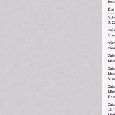
Ivan
Ďeň 
Sch
3. 2
Zače
Stan
Výro
zbor
Zače
Mare
Zače
Mate
Vikt
Zače
Mich
Rose
Zače
16.4
Mod