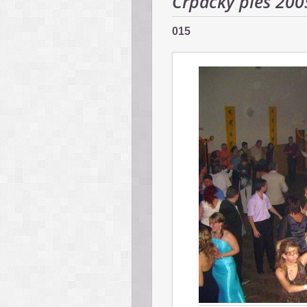
Črpácky ples 200
015