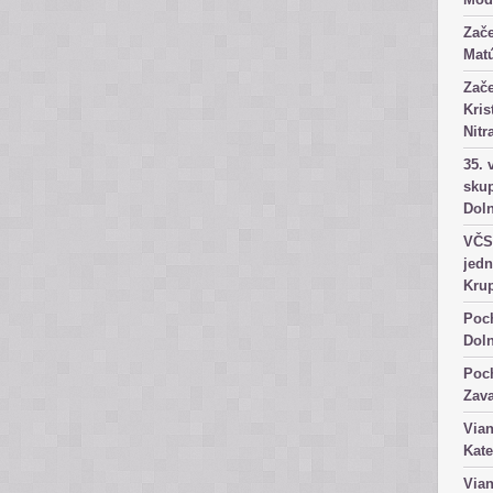
Zače
Matú
Zače
Kris
Nitr
35. 
skup
Dol
VČS 
jedn
Kru
Poch
Dol
Poch
Zav
Vian
Kate
Vian