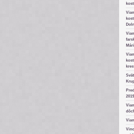
kost
Vian
kost
Dol
Vian
fars
Mári
Vian
kos
kres
Svät
Kru
Pred
2019
Vian
dôc
Vian
Vino