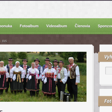
ponuka
Fotoalbum
Videoalbum
Členovia
Sponzor
015
Vyh
Fo