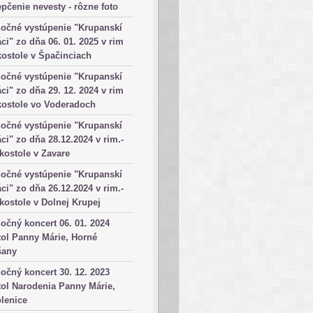
pčenie nevesty - rôzne foto
očné vystúpenie "Krupanskí
ci" zo dňa 06. 01. 2025 v rim
kostole v Špačinciach
očné vystúpenie "Krupanskí
ci" zo dňa 29. 12. 2024 v rim
kostole vo Voderadoch
očné vystúpenie "Krupanskí
ci" zo dňa 28.12.2024 v rim.-
 kostole v Zavare
očné vystúpenie "Krupanskí
ci" zo dňa 26.12.2024 v rim.-
 kostole v Dolnej Krupej
očný koncert 06. 01. 2024
ol Panny Márie, Horné
šany
očný koncert 30. 12. 2023
ol Narodenia Panny Márie,
lenice