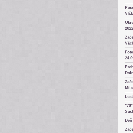
Pose
Vlč
Okre
2022
Zače
Václ
Fote
24.0
Preh
Dol
Zače
Mila
Lest
"70"
Suc
Deň 
Zače