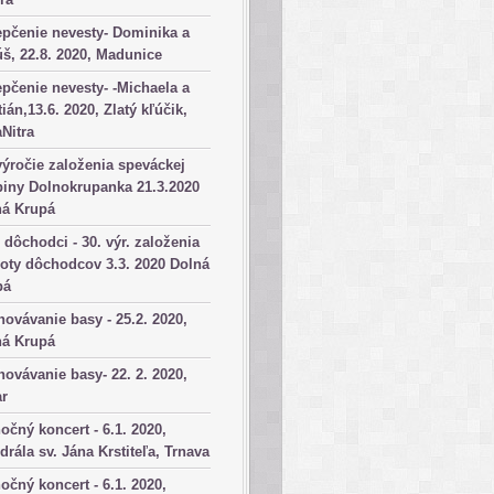
pčenie nevesty- Dominika a
š, 22.8. 2020, Madunice
pčenie nevesty- -Michaela a
tián,13.6. 2020, Zlatý kľúčik,
aNitra
výročie založenia speváckej
iny Dolnokrupanka 21.3.2020
ná Krupá
dôchodci - 30. výr. založenia
oty dôchodcov 3.3. 2020 Dolná
pá
ovávanie basy - 25.2. 2020,
ná Krupá
ovávanie basy- 22. 2. 2020,
ar
očný koncert - 6.1. 2020,
drála sv. Jána Krstiteľa, Trnava
očný koncert - 6.1. 2020,