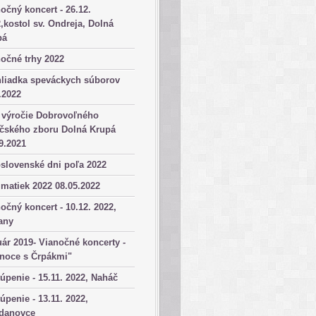
očný koncert - 26.12.
,kostol sv. Ondreja, Dolná
pá
očné trhy 2022
hliadka speváckych súborov
.2022
 výročie Dobrovoľného
ičského zboru Dolná Krupá
9.2021
slovenské dni poľa 2022
matiek 2022 08.05.2022
očný koncert - 10.12. 2022,
any
ár 2019- Vianočné koncerty -
anoce s Črpákmi"
úpenie - 15.11. 2022, Naháč
úpenie - 13.11. 2022,
danovce