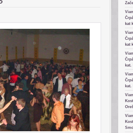
5
Zače
Vian
Črpá
kat 
Vian
Črpá
kat 
Vian
Črpá
kat.
Vian
Črpá
kat.
Vian
Kost
Ore
Vian
Kost
Smo