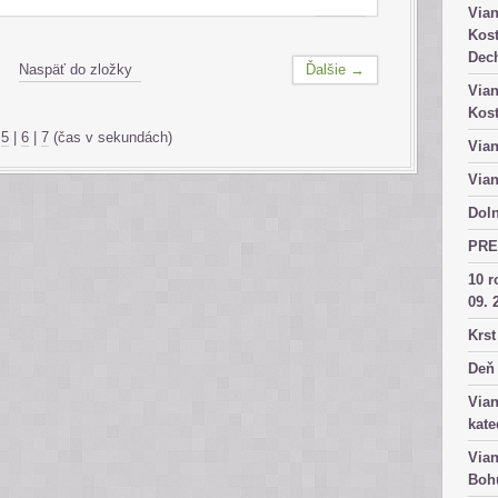
Vian
Kost
Dech
Naspäť do zložky
Ďalšie →
Vian
Kost
|
5
|
6
|
7
(čas v sekundách)
Vian
Vian
Doln
PRE
10 r
09. 
Krst
Deň 
Vian
kate
Vian
Bohu