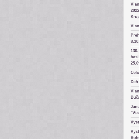
Vian
2022
Kru
Vian
Pre
8.10
130.
has
25.0
Celo
Deň 
Vian
Buč
Janu
"Vi
Vyst
Vyst
Boh