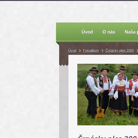
Úvod
O nás
Naša 
Úvod
Fotoalbum
Črpácky ples 2005