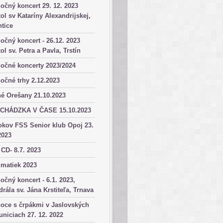
očný koncert 29. 12. 2023
ol sv Kataríny Alexandrijskej,
tice
očný koncert - 26.12. 2023
ol sv. Petra a Pavla, Trstín
očné koncerty 2023/2024
očné trhy 2.12.2023
é Orešany 21.10.2023
CHÁDZKA V ČASE 15.10.2023
okov FSS Senior klub Opoj 23.
2023
 CD- 8.7. 2023
matiek 2023
očný koncert - 6.1. 2023,
drála sv. Jána Krstiteľa, Trnava
oce s črpákmi v Jaslovských
niciach 27. 12. 2022