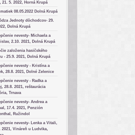
, 21. 5. 2022, Horná Krupá
matiek 08.05.2022 Dolná Krupá
ôdza Jednoty dôchodcov- 29.
022, Dolná Krupá
pčenie nevesty- Michaela a
islav, 2.10. 2021, Dolná Krupá
čie založenia hasičského
u - 25.9. 2021, Dolná Krupá
pčenie nevesty - Kristína a
k, 28.8. 2021, Dolné Zelenice
pčenie nevesty - Radka a
j, 28.8. 2021, reštaurácia
ória, Trnava
pčenie nevesty- Andrea a
al, 17.4. 2021, Penzión
nthal, Ružindol
pčenie nevesty- Lenka a Vitali,
. 2021, Vináreň u Ludvika,
ra