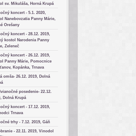
ol sv. Mikuláša, Horná Krupá
očný koncert - 5.1. 2020,
ol Nanebovzatia Panny Márie,
né Orešany
očný koncert - 28.12. 2019,
ký kostol Narodenia Panny
e, Zeleneč
očný koncert - 26.12. 2019,
tol Panny Márie, Pomocnice
ťanov, Kopánka, Trnava
á omša- 26.12. 2019, Dolná
pá
vianočné posedenie- 22.12.
, Dolná Krupá
očný koncert - 17.12. 2019,
hodci Trnava
očné trhy - 7.12. 2019, Gáň
branie - 22.11. 2019, Vinodol