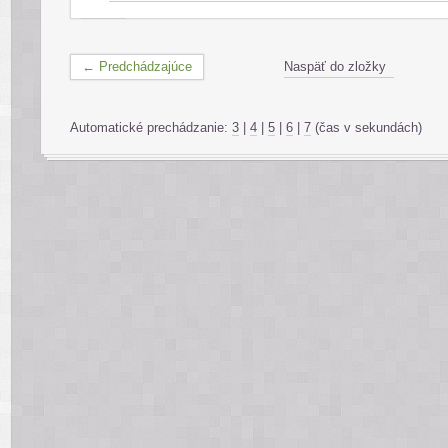
← Predchádzajúce
Naspäť do zložky
Automatické prechádzanie:
3
|
4
|
5
|
6
|
7
(čas v sekundách)