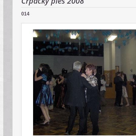
Črpácky ples 2008
014