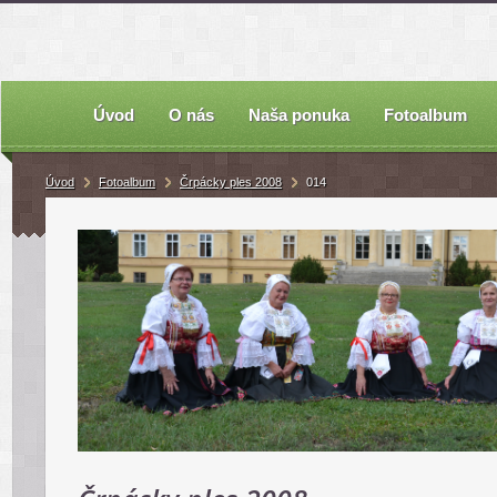
Úvod
O nás
Naša ponuka
Fotoalbum
Úvod
Fotoalbum
Črpácky ples 2008
014