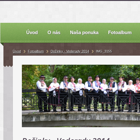
Úvod
O nás
Naša ponuka
Fotoalbum
Úvod
Fotoalbum
Dožinky - Voderady 2014
IMG_3155