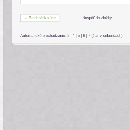
← Predchádzajúce
Naspäť do zložky
Automatické prechádzanie:
3
|
4
|
5
|
6
|
7
(čas v sekundách)