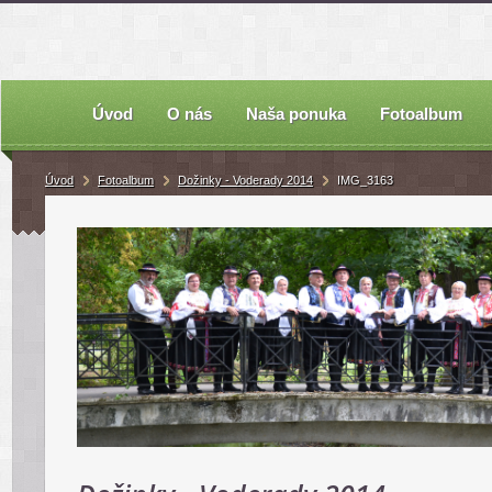
Úvod
O nás
Naša ponuka
Fotoalbum
Úvod
Fotoalbum
Dožinky - Voderady 2014
IMG_3163