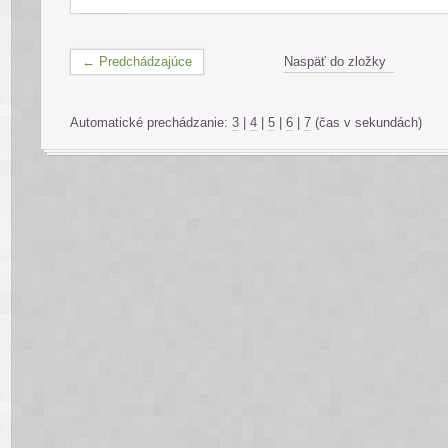
← Predchádzajúce
Naspäť do zložky
Automatické prechádzanie:
3
|
4
|
5
|
6
|
7
(čas v sekundách)