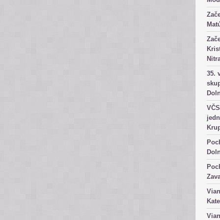
Zače
Matú
Zače
Kris
Nitr
35. 
skup
Dol
VČS 
jedn
Kru
Poch
Dol
Poch
Zav
Vian
Kate
Vian