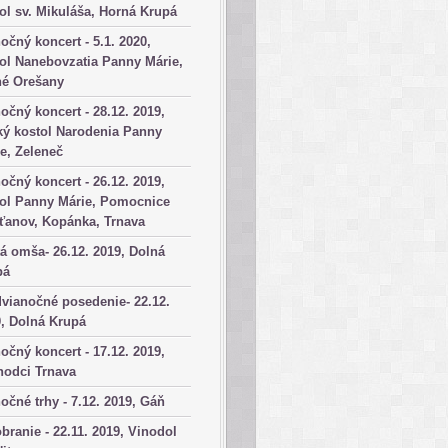
ol sv. Mikuláša, Horná Krupá
očný koncert - 5.1. 2020,
ol Nanebovzatia Panny Márie,
né Orešany
očný koncert - 28.12. 2019,
ký kostol Narodenia Panny
e, Zeleneč
očný koncert - 26.12. 2019,
tol Panny Márie, Pomocnice
ťanov, Kopánka, Trnava
á omša- 26.12. 2019, Dolná
pá
vianočné posedenie- 22.12.
, Dolná Krupá
očný koncert - 17.12. 2019,
hodci Trnava
očné trhy - 7.12. 2019, Gáň
branie - 22.11. 2019, Vinodol