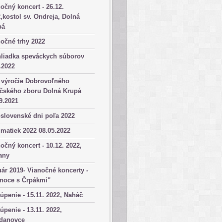
očný koncert - 26.12.
,kostol sv. Ondreja, Dolná
pá
očné trhy 2022
hliadka speváckych súborov
.2022
 výročie Dobrovoľného
ičského zboru Dolná Krupá
9.2021
slovenské dni poľa 2022
matiek 2022 08.05.2022
očný koncert - 10.12. 2022,
any
ár 2019- Vianočné koncerty -
anoce s Črpákmi"
úpenie - 15.11. 2022, Naháč
úpenie - 13.11. 2022,
danovce