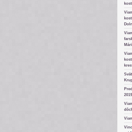
kost
Vian
kost
Dol
Vian
fars
Mári
Vian
kos
kres
Svät
Kru
Pred
2019
Vian
dôc
Vian
Vino