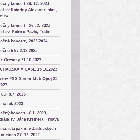
očný koncert 29. 12. 2023
ol sv Kataríny Alexandrijskej,
tice
očný koncert - 26.12. 2023
ol sv. Petra a Pavla, Trstín
očné koncerty 2023/2024
očné trhy 2.12.2023
é Orešany 21.10.2023
CHÁDZKA V ČASE 15.10.2023
okov FSS Senior klub Opoj 23.
2023
 CD- 8.7. 2023
matiek 2023
očný koncert - 6.1. 2023,
drála sv. Jána Krstiteľa, Trnava
oce s črpákmi v Jaslovských
niciach 27. 12. 2022