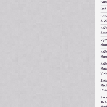
Ivan
Ďeň 
Sch
3. 2
Zače
Stan
Výro
zbor
Zače
Mare
Zače
Mate
Vikt
Zače
Mich
Rose
Zače
16.4
Mod