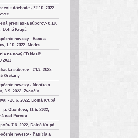
denie dôchodci- 22.10. 2022,
kovce
sná prehliadka súborov- 8.10.
, Dolná Krupá
pčenie nevesty - Hana a
av, 1.10. 2022, Modra
nie na nový CD Nosič
9.2022
liadka súborov - 24.9. 2022,
né Orešany
pčenie nevesty - Monika a
n, 3.9. 2022, Zvončín
ival - 26.6. 2022, Dolná Krupá
 - p. Oborilová, 11.6. 2022,
há nad Parnou
poľa- 7.6. 2022, Dolná Krupá
pčenie nevesty - Patrícia a