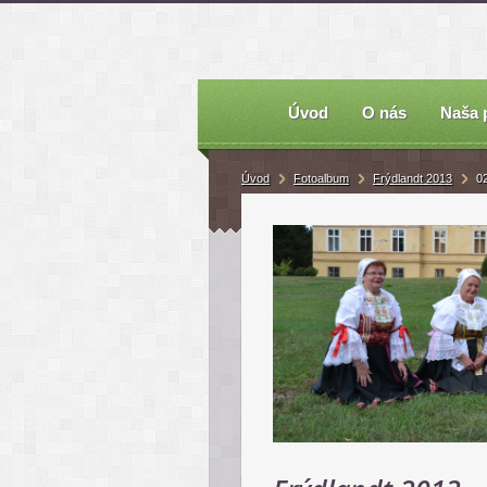
Úvod
O nás
Naša 
Úvod
Fotoalbum
Frýdlandt 2013
0