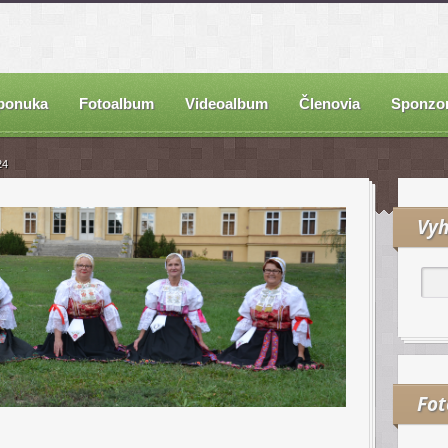
ponuka
Fotoalbum
Videoalbum
Členovia
Sponzor
24
Vyh
Fo