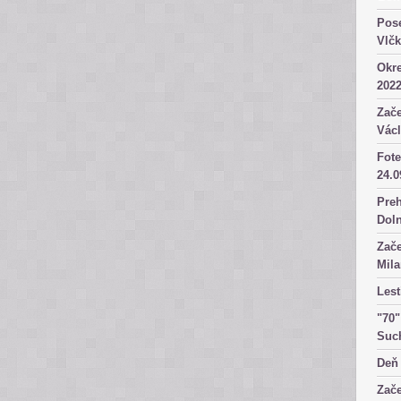
Pose
Vlč
Okre
2022
Zače
Václ
Fote
24.0
Preh
Dol
Zače
Mila
Lest
"70"
Suc
Deň 
Zače