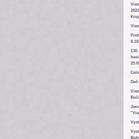
Vian
2022
Kru
Vian
Pre
8.10
130.
has
25.0
Celo
Deň 
Vian
Buč
Janu
"Vi
Vyst
Vyst
Boh