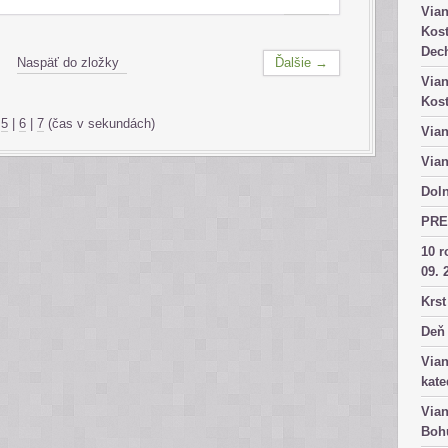
Vian
Kost
Dech
Naspäť do zložky
Ďalšie →
Vian
Kost
|
5
|
6
|
7
(čas v sekundách)
Vian
Vian
Doln
PRE
10 r
09. 
Krst
Deň 
Vian
kate
Vian
Bohu