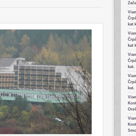
Zače
Vian
Črpá
kat 
Vian
Črpá
kat 
Vian
Črpá
kat.
Vian
Črpá
kat.
Vian
Kost
Ore
Vian
Kost
Smo