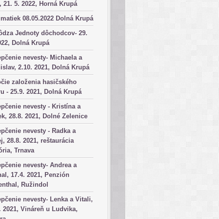
, 21. 5. 2022, Horná Krupá
matiek 08.05.2022 Dolná Krupá
ôdza Jednoty dôchodcov- 29.
022, Dolná Krupá
pčenie nevesty- Michaela a
islav, 2.10. 2021, Dolná Krupá
čie založenia hasičského
u - 25.9. 2021, Dolná Krupá
pčenie nevesty - Kristína a
k, 28.8. 2021, Dolné Zelenice
pčenie nevesty - Radka a
j, 28.8. 2021, reštaurácia
ória, Trnava
pčenie nevesty- Andrea a
al, 17.4. 2021, Penzión
nthal, Ružindol
pčenie nevesty- Lenka a Vitali,
. 2021, Vináreň u Ludvika,
ra