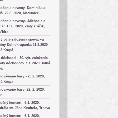
pčenie nevesty- Dominika a
š, 22.8. 2020, Madunice
pčenie nevesty- -Michaela a
tián,13.6. 2020, Zlatý kľúčik,
aNitra
výročie založenia speváckej
iny Dolnokrupanka 21.3.2020
ná Krupá
dôchodci - 30. výr. založenia
oty dôchodcov 3.3. 2020 Dolná
pá
ovávanie basy - 25.2. 2020,
ná Krupá
ovávanie basy- 22. 2. 2020,
ar
očný koncert - 6.1. 2020,
drála sv. Jána Krstiteľa, Trnava
očný koncert - 6.1. 2020,