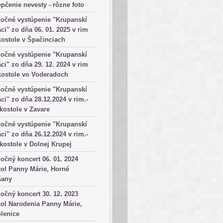
pčenie nevesty - rôzne foto
očné vystúpenie "Krupanskí
ci" zo dňa 06. 01. 2025 v rim
kostole v Špačinciach
očné vystúpenie "Krupanskí
ci" zo dňa 29. 12. 2024 v rim
kostole vo Voderadoch
očné vystúpenie "Krupanskí
ci" zo dňa 28.12.2024 v rim.-
 kostole v Zavare
očné vystúpenie "Krupanskí
ci" zo dňa 26.12.2024 v rim.-
 kostole v Dolnej Krupej
očný koncert 06. 01. 2024
ol Panny Márie, Horné
šany
očný koncert 30. 12. 2023
ol Narodenia Panny Márie,
lenice