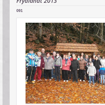
Frýdlandt 2013
091