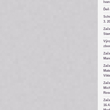
Ivan
Ďeň 
Sch
3. 2
Zače
Stan
Výro
zbor
Zače
Mare
Zače
Mate
Vikt
Zače
Mich
Rose
Zače
16.4
Mod