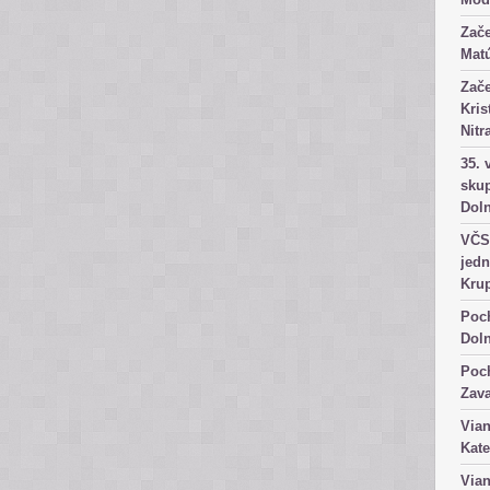
Zače
Matú
Zače
Kris
Nitr
35. 
skup
Dol
VČS 
jedn
Kru
Poch
Dol
Poch
Zav
Vian
Kate
Vian