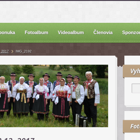
ponuka
Fotoalbum
Videoalbum
Členovia
Sponzor
. 2017
IMG_2192
Vyh
Fo