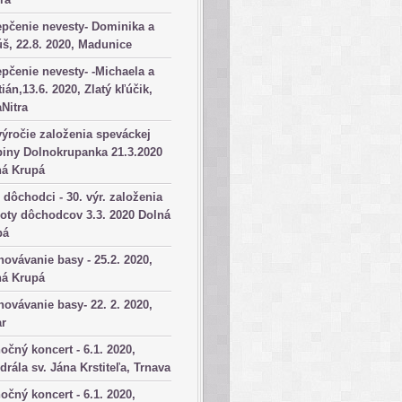
pčenie nevesty- Dominika a
š, 22.8. 2020, Madunice
pčenie nevesty- -Michaela a
tián,13.6. 2020, Zlatý kľúčik,
aNitra
výročie založenia speváckej
iny Dolnokrupanka 21.3.2020
ná Krupá
dôchodci - 30. výr. založenia
oty dôchodcov 3.3. 2020 Dolná
pá
ovávanie basy - 25.2. 2020,
ná Krupá
ovávanie basy- 22. 2. 2020,
ar
očný koncert - 6.1. 2020,
drála sv. Jána Krstiteľa, Trnava
očný koncert - 6.1. 2020,