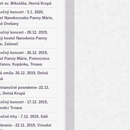
ol sv. Mikuláša, Horná Krupá
očný koncert - 5.1. 2020,
ol Nanebovzatia Panny Márie,
né Orešany
očný koncert - 28.12. 2019,
ký kostol Narodenia Panny
e, Zeleneč
očný koncert - 26.12. 2019,
tol Panny Márie, Pomocnice
ťanov, Kopánka, Trnava
á omša- 26.12. 2019, Dolná
pá
vianočné posedenie- 22.12.
, Dolná Krupá
očný koncert - 17.12. 2019,
hodci Trnava
očné trhy - 7.12. 2019, Gáň
branie - 22.11. 2019, Vinodol