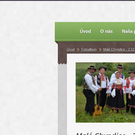
Úvod
O nás
Naša 
Úvod
Fotoalbum
Malé Chyndice - 2.12