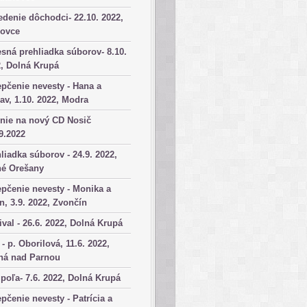
denie dôchodci- 22.10. 2022,
kovce
sná prehliadka súborov- 8.10.
, Dolná Krupá
pčenie nevesty - Hana a
av, 1.10. 2022, Modra
nie na nový CD Nosič
9.2022
liadka súborov - 24.9. 2022,
né Orešany
pčenie nevesty - Monika a
n, 3.9. 2022, Zvončín
ival - 26.6. 2022, Dolná Krupá
 - p. Oborilová, 11.6. 2022,
há nad Parnou
poľa- 7.6. 2022, Dolná Krupá
pčenie nevesty - Patrícia a