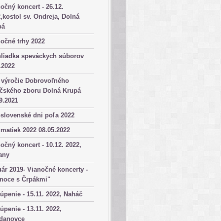
očný koncert - 26.12.
,kostol sv. Ondreja, Dolná
pá
očné trhy 2022
hliadka speváckych súborov
.2022
 výročie Dobrovoľného
ičského zboru Dolná Krupá
9.2021
slovenské dni poľa 2022
matiek 2022 08.05.2022
očný koncert - 10.12. 2022,
any
ár 2019- Vianočné koncerty -
anoce s Črpákmi"
úpenie - 15.11. 2022, Naháč
úpenie - 13.11. 2022,
danovce