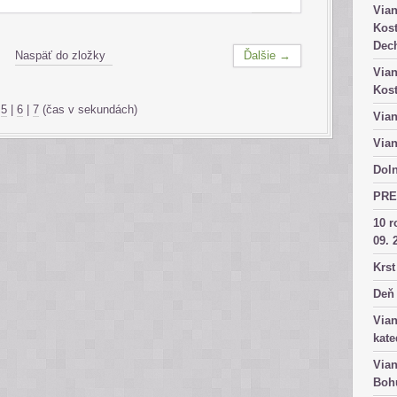
Vian
Kost
Dech
Naspäť do zložky
Ďalšie →
Vian
Kost
|
5
|
6
|
7
(čas v sekundách)
Vian
Vian
Doln
PRE
10 r
09. 
Krst
Deň 
Vian
kate
Vian
Bohu