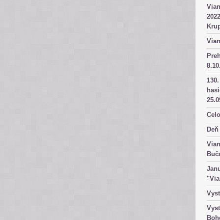
Vian
2022
Kru
Vian
Pre
8.10
130.
has
25.0
Celo
Deň 
Vian
Buč
Janu
"Vi
Vyst
Vyst
Boh