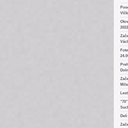
Pose
Vlč
Okre
2022
Zače
Václ
Fote
24.0
Preh
Dol
Zače
Mila
Lest
"70"
Suc
Deň 
Zače