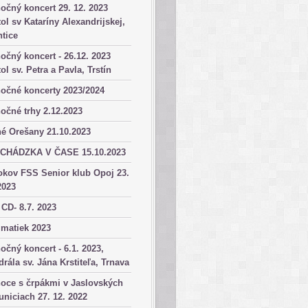
očný koncert 29. 12. 2023
ol sv Kataríny Alexandrijskej,
tice
očný koncert - 26.12. 2023
ol sv. Petra a Pavla, Trstín
očné koncerty 2023/2024
očné trhy 2.12.2023
é Orešany 21.10.2023
CHÁDZKA V ČASE 15.10.2023
okov FSS Senior klub Opoj 23.
2023
 CD- 8.7. 2023
matiek 2023
očný koncert - 6.1. 2023,
drála sv. Jána Krstiteľa, Trnava
oce s črpákmi v Jaslovských
niciach 27. 12. 2022