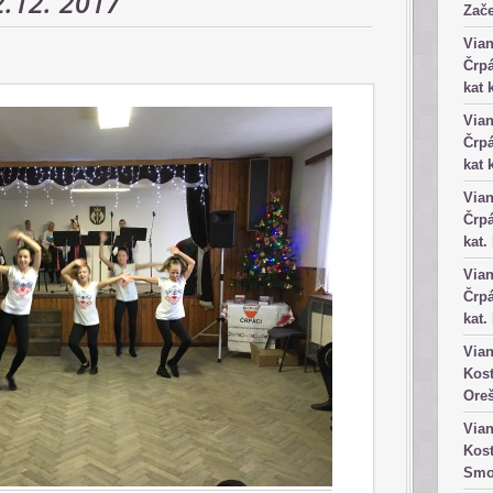
2.12. 2017
Zače
Vian
Črpá
kat 
Vian
Črpá
kat 
Vian
Črpá
kat.
Vian
Črpá
kat.
Vian
Kost
Ore
Vian
Kost
Smo