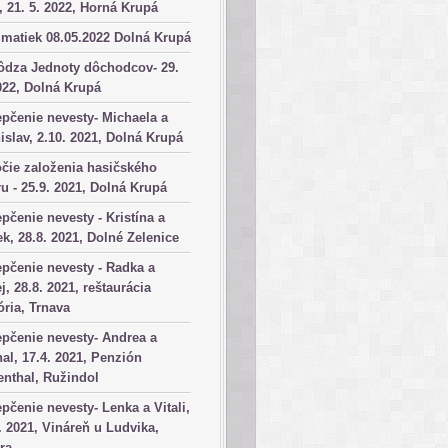
, 21. 5. 2022, Horná Krupá
matiek 08.05.2022 Dolná Krupá
ôdza Jednoty dôchodcov- 29.
022, Dolná Krupá
pčenie nevesty- Michaela a
islav, 2.10. 2021, Dolná Krupá
čie založenia hasičského
u - 25.9. 2021, Dolná Krupá
pčenie nevesty - Kristína a
k, 28.8. 2021, Dolné Zelenice
pčenie nevesty - Radka a
j, 28.8. 2021, reštaurácia
ória, Trnava
pčenie nevesty- Andrea a
al, 17.4. 2021, Penzión
nthal, Ružindol
pčenie nevesty- Lenka a Vitali,
. 2021, Vináreň u Ludvika,
ra