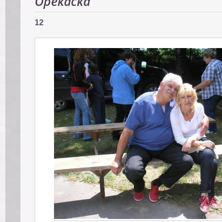
Opekačka
12