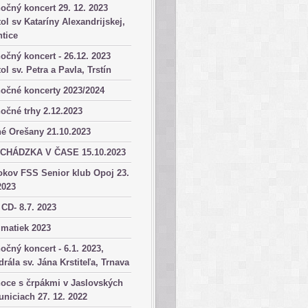
očný koncert 29. 12. 2023
ol sv Kataríny Alexandrijskej,
tice
očný koncert - 26.12. 2023
ol sv. Petra a Pavla, Trstín
očné koncerty 2023/2024
očné trhy 2.12.2023
é Orešany 21.10.2023
CHÁDZKA V ČASE 15.10.2023
okov FSS Senior klub Opoj 23.
2023
 CD- 8.7. 2023
matiek 2023
očný koncert - 6.1. 2023,
drála sv. Jána Krstiteľa, Trnava
oce s črpákmi v Jaslovských
niciach 27. 12. 2022