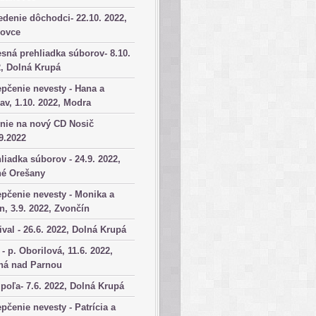
denie dôchodci- 22.10. 2022,
kovce
sná prehliadka súborov- 8.10.
, Dolná Krupá
pčenie nevesty - Hana a
av, 1.10. 2022, Modra
nie na nový CD Nosič
9.2022
liadka súborov - 24.9. 2022,
né Orešany
pčenie nevesty - Monika a
n, 3.9. 2022, Zvončín
ival - 26.6. 2022, Dolná Krupá
 - p. Oborilová, 11.6. 2022,
há nad Parnou
poľa- 7.6. 2022, Dolná Krupá
pčenie nevesty - Patrícia a