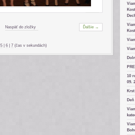
Vian
Kost
Dech
Vian
Naspäť do zložky
Ďalšie →
Kost
Vian
|
5
|
6
|
7
(čas v sekundách)
Vian
Doln
PRE
10 r
09. 
Krst
Deň 
Vian
kate
Vian
Bohu