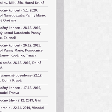
ol sv. Mikuláša, Horná Krupá
očný koncert - 5.1. 2020,
ol Nanebovzatia Panny Márie,
né Orešany
očný koncert - 28.12. 2019,
ký kostol Narodenia Panny
e, Zeleneč
očný koncert - 26.12. 2019,
tol Panny Márie, Pomocnice
ťanov, Kopánka, Trnava
á omša- 26.12. 2019, Dolná
pá
vianočné posedenie- 22.12.
, Dolná Krupá
očný koncert - 17.12. 2019,
hodci Trnava
očné trhy - 7.12. 2019, Gáň
branie - 22.11. 2019, Vinodol