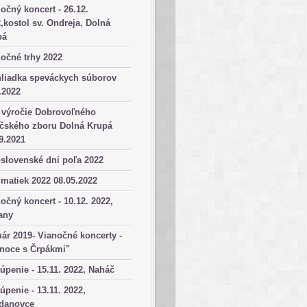
očný koncert - 26.12.
,kostol sv. Ondreja, Dolná
pá
očné trhy 2022
hliadka speváckych súborov
.2022
 výročie Dobrovoľného
ičského zboru Dolná Krupá
9.2021
slovenské dni poľa 2022
matiek 2022 08.05.2022
očný koncert - 10.12. 2022,
any
ár 2019- Vianočné koncerty -
anoce s Črpákmi"
úpenie - 15.11. 2022, Naháč
úpenie - 13.11. 2022,
danovce