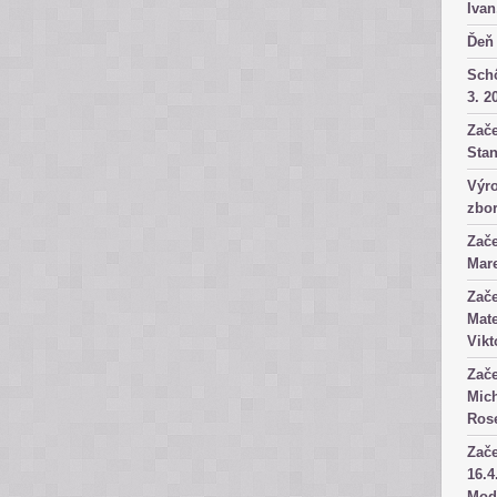
Ivan
Ďeň 
Sch
3. 2
Zače
Stan
Výro
zbor
Zače
Mare
Zače
Mate
Vikt
Zače
Mich
Rose
Zače
16.4
Mod