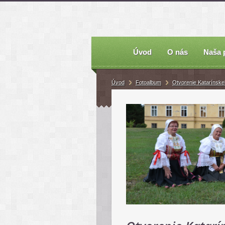
Úvod
O nás
Naša 
Úvod
Fotoalbum
Otvorenie Katarínske