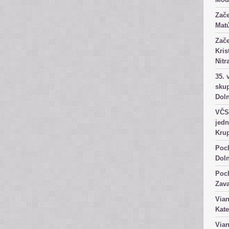
Zače
Matú
Zače
Kris
Nitr
35. 
skup
Dol
VČS 
jedn
Kru
Poch
Dol
Poch
Zav
Vian
Kate
Vian