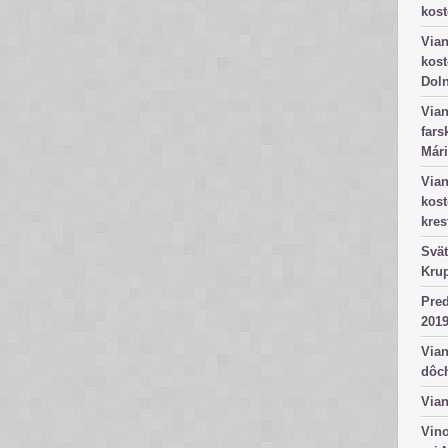
kost
Vian
kost
Dol
Vian
fars
Mári
Vian
kos
kres
Svät
Kru
Pred
2019
Vian
dôc
Vian
Vino