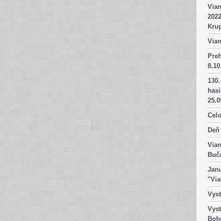
Vian
2022
Kru
Vian
Pre
8.10
130.
has
25.0
Celo
Deň 
Vian
Buč
Janu
"Vi
Vyst
Vyst
Boh