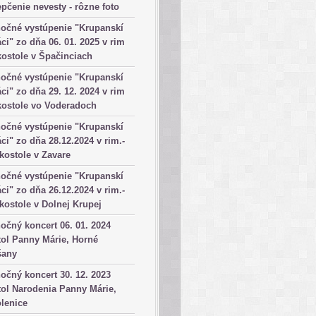
pčenie nevesty - rôzne foto
očné vystúpenie "Krupanskí
ci" zo dňa 06. 01. 2025 v rim
kostole v Špačinciach
očné vystúpenie "Krupanskí
ci" zo dňa 29. 12. 2024 v rim
kostole vo Voderadoch
očné vystúpenie "Krupanskí
ci" zo dňa 28.12.2024 v rim.-
 kostole v Zavare
očné vystúpenie "Krupanskí
ci" zo dňa 26.12.2024 v rim.-
 kostole v Dolnej Krupej
očný koncert 06. 01. 2024
ol Panny Márie, Horné
šany
očný koncert 30. 12. 2023
ol Narodenia Panny Márie,
lenice