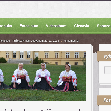
ponuka
Fotoalbum
Videoalbum
Členovia
Sponzor
ho plesu - Križovany nad Dudváhom 22. 11. 2014
unnamed[1]
Vyh
Fo