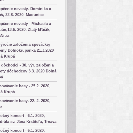
pčenie nevesty- Dominika a
š, 22.8. 2020, Madunice
pčenie nevesty- -Michaela a
tián,13.6. 2020, Zlatý kľúčik,
aNitra
výročie založenia speváckej
iny Dolnokrupanka 21.3.2020
ná Krupá
dôchodci - 30. výr. založenia
oty dôchodcov 3.3. 2020 Dolná
pá
ovávanie basy - 25.2. 2020,
ná Krupá
ovávanie basy- 22. 2. 2020,
ar
očný koncert - 6.1. 2020,
drála sv. Jána Krstiteľa, Trnava
očný koncert - 6.1. 2020,