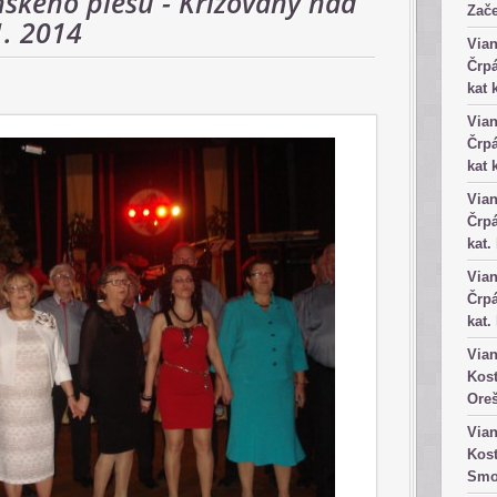
nskeho plesu - Križovany nad
Zače
. 2014
Vian
Črpá
kat 
Vian
Črpá
kat 
Vian
Črpá
kat.
Vian
Črpá
kat.
Vian
Kost
Ore
Vian
Kost
Smo