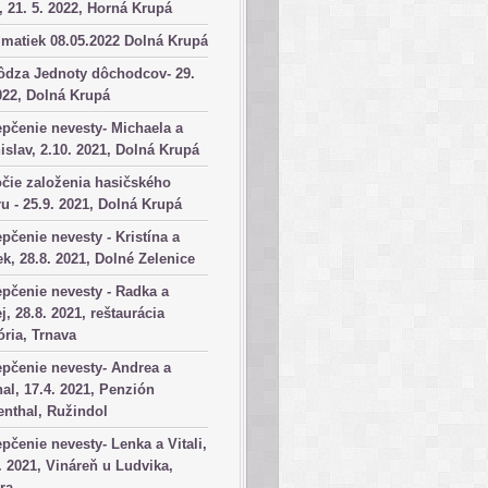
, 21. 5. 2022, Horná Krupá
matiek 08.05.2022 Dolná Krupá
ôdza Jednoty dôchodcov- 29.
022, Dolná Krupá
pčenie nevesty- Michaela a
islav, 2.10. 2021, Dolná Krupá
čie založenia hasičského
u - 25.9. 2021, Dolná Krupá
pčenie nevesty - Kristína a
k, 28.8. 2021, Dolné Zelenice
pčenie nevesty - Radka a
j, 28.8. 2021, reštaurácia
ória, Trnava
pčenie nevesty- Andrea a
al, 17.4. 2021, Penzión
nthal, Ružindol
pčenie nevesty- Lenka a Vitali,
. 2021, Vináreň u Ludvika,
ra