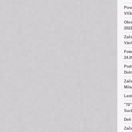
Pose
Vlč
Okre
2022
Zače
Václ
Fote
24.0
Preh
Dol
Zače
Mila
Lest
"70"
Suc
Deň 
Zače