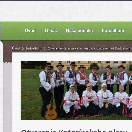
Úvod
O nás
Naša ponuka
Fotoalbum
Úvod
Fotoalbum
Otvorenie Katarínskeho plesu - Križovany nad Dudváhom 2