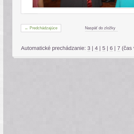
← Predchádzajúce
Naspäť do zložky
Automatické prechádzanie:
3
|
4
|
5
|
6
|
7
(čas 