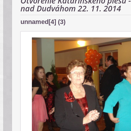
Otvorenie Katarínskeho plesu -
nad Dudváhom 22. 11. 2014
unnamed[4] (3)