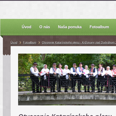
Úvod
O nás
Naša ponuka
Fotoalbum
Úvod
Fotoalbum
Otvorenie Katarínskeho plesu - Križovany nad Dudváhom 2