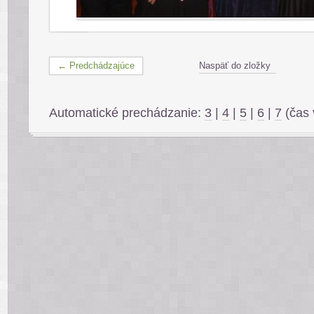
← Predchádzajúce
Naspäť do zložky
Automatické prechádzanie:
3
|
4
|
5
|
6
|
7
(čas 