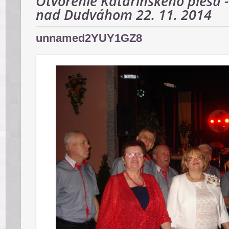
Otvorenie Katarínskeho plesu -
nad Dudváhom 22. 11. 2014
unnamed2YUY1GZ8