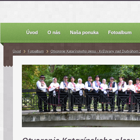
Úvod
O nás
Naša ponuka
Fotoalbum
Úvod
Fotoalbum
Otvorenie Katarínskeho plesu - Križovany nad Dudváhom 2