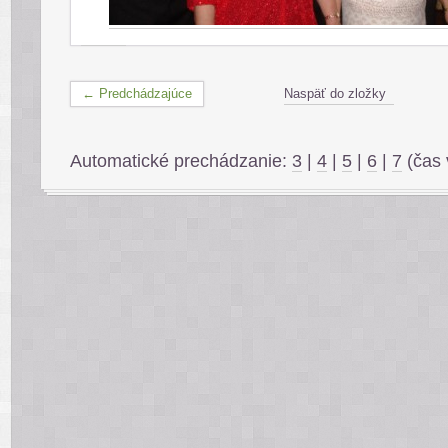
← Predchádzajúce
Naspäť do zložky
Automatické prechádzanie:
3
|
4
|
5
|
6
|
7
(čas 