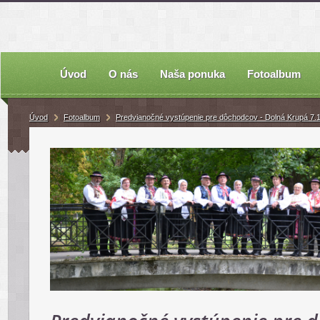
Úvod
O nás
Naša ponuka
Fotoalbum
Úvod
Fotoalbum
Predvianočné vystúpenie pre dôchodcov - Dolná Krupá 7.