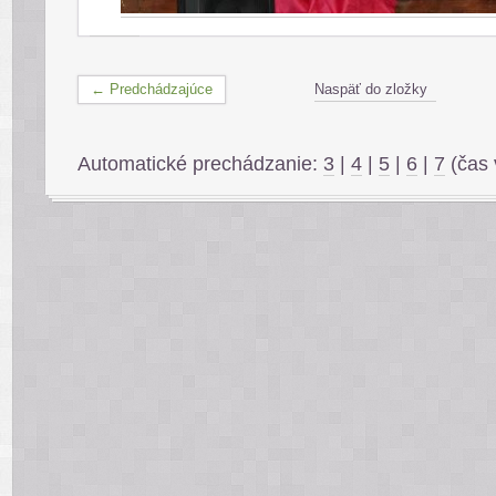
← Predchádzajúce
Naspäť do zložky
Automatické prechádzanie:
3
|
4
|
5
|
6
|
7
(čas 