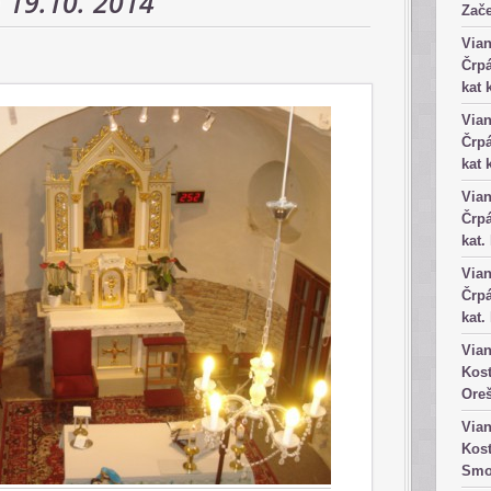
 19.10. 2014
Zače
Vian
Črpá
kat 
Vian
Črpá
kat 
Vian
Črpá
kat.
Vian
Črpá
kat.
Vian
Kost
Ore
Vian
Kost
Smo