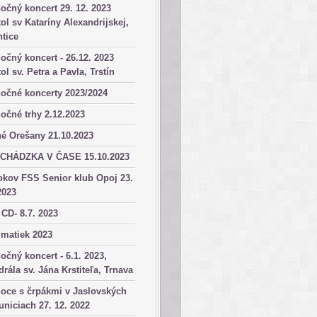
očný koncert 29. 12. 2023
ol sv Kataríny Alexandrijskej,
tice
očný koncert - 26.12. 2023
ol sv. Petra a Pavla, Trstín
očné koncerty 2023/2024
očné trhy 2.12.2023
é Orešany 21.10.2023
CHÁDZKA V ČASE 15.10.2023
okov FSS Senior klub Opoj 23.
2023
 CD- 8.7. 2023
matiek 2023
očný koncert - 6.1. 2023,
drála sv. Jána Krstiteľa, Trnava
oce s črpákmi v Jaslovských
niciach 27. 12. 2022