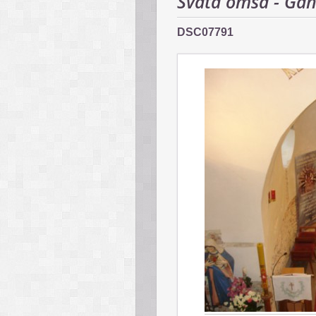
Svätá omša - Gáň
DSC07791