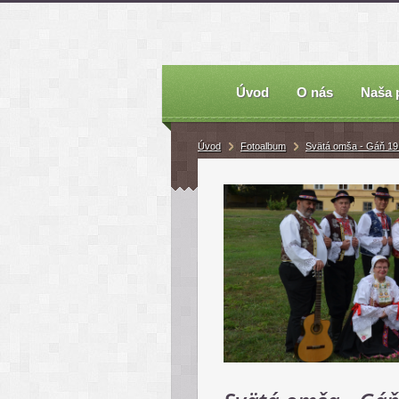
Úvod
O nás
Naša 
Úvod
Fotoalbum
Svätá omša - Gáň 19