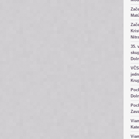
Zače
Matú
Zače
Kris
Nitr
35. 
skup
Dol
VČS 
jedn
Kru
Poch
Dol
Poch
Zav
Vian
Kate
Vian