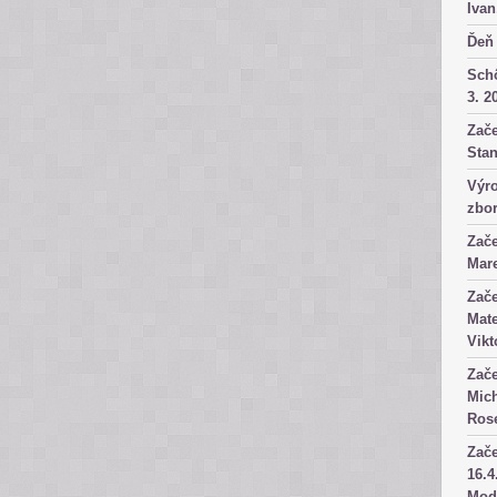
Ivan
Ďeň 
Sch
3. 2
Zače
Stan
Výro
zbor
Zače
Mare
Zače
Mate
Vikt
Zače
Mich
Rose
Zače
16.4
Mod