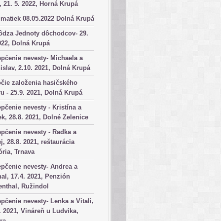
, 21. 5. 2022, Horná Krupá
matiek 08.05.2022 Dolná Krupá
ôdza Jednoty dôchodcov- 29.
022, Dolná Krupá
pčenie nevesty- Michaela a
islav, 2.10. 2021, Dolná Krupá
čie založenia hasičského
u - 25.9. 2021, Dolná Krupá
pčenie nevesty - Kristína a
k, 28.8. 2021, Dolné Zelenice
pčenie nevesty - Radka a
j, 28.8. 2021, reštaurácia
ória, Trnava
pčenie nevesty- Andrea a
al, 17.4. 2021, Penzión
nthal, Ružindol
pčenie nevesty- Lenka a Vitali,
. 2021, Vináreň u Ludvika,
ra