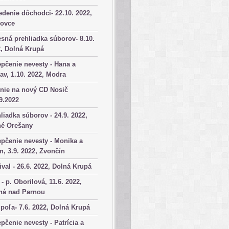
denie dôchodci- 22.10. 2022,
kovce
sná prehliadka súborov- 8.10.
, Dolná Krupá
pčenie nevesty - Hana a
av, 1.10. 2022, Modra
nie na nový CD Nosič
9.2022
liadka súborov - 24.9. 2022,
né Orešany
pčenie nevesty - Monika a
n, 3.9. 2022, Zvončín
ival - 26.6. 2022, Dolná Krupá
 - p. Oborilová, 11.6. 2022,
há nad Parnou
poľa- 7.6. 2022, Dolná Krupá
pčenie nevesty - Patrícia a