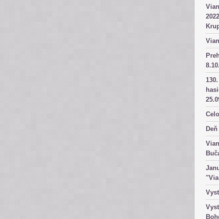
Vian
2022
Kru
Vian
Pre
8.10
130.
has
25.0
Celo
Deň 
Vian
Buč
Janu
"Vi
Vyst
Vyst
Boh