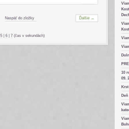
Vian
Kost
Dech
Naspäť do zložky
Ďalšie →
Vian
Kost
|
5
|
6
|
7
(čas v sekundách)
Vian
Vian
Doln
PRE
10 r
09. 
Krst
Deň 
Vian
kate
Vian
Bohu