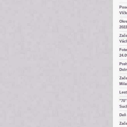
Pose
Vlč
Okre
2022
Zače
Václ
Fote
24.0
Preh
Dol
Zače
Mila
Lest
"70"
Suc
Deň 
Zače