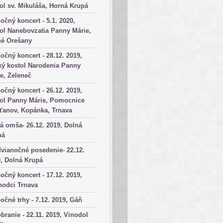
ol sv. Mikuláša, Horná Krupá
očný koncert - 5.1. 2020,
ol Nanebovzatia Panny Márie,
né Orešany
očný koncert - 28.12. 2019,
ký kostol Narodenia Panny
e, Zeleneč
očný koncert - 26.12. 2019,
tol Panny Márie, Pomocnice
ťanov, Kopánka, Trnava
á omša- 26.12. 2019, Dolná
pá
vianočné posedenie- 22.12.
, Dolná Krupá
očný koncert - 17.12. 2019,
hodci Trnava
očné trhy - 7.12. 2019, Gáň
branie - 22.11. 2019, Vinodol