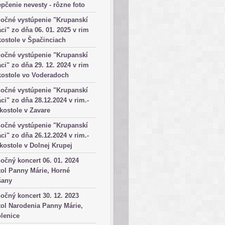
pčenie nevesty - rôzne foto
očné vystúpenie "Krupanskí
ci" zo dňa 06. 01. 2025 v rim
kostole v Špačinciach
očné vystúpenie "Krupanskí
ci" zo dňa 29. 12. 2024 v rim
kostole vo Voderadoch
očné vystúpenie "Krupanskí
ci" zo dňa 28.12.2024 v rim.-
 kostole v Zavare
očné vystúpenie "Krupanskí
ci" zo dňa 26.12.2024 v rim.-
 kostole v Dolnej Krupej
očný koncert 06. 01. 2024
ol Panny Márie, Horné
šany
očný koncert 30. 12. 2023
ol Narodenia Panny Márie,
lenice