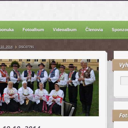
ponuka
Fotoalbum
Videoalbum
Členovia
Sponzor
.10. 2014
DSC07791
Vyh
Fo