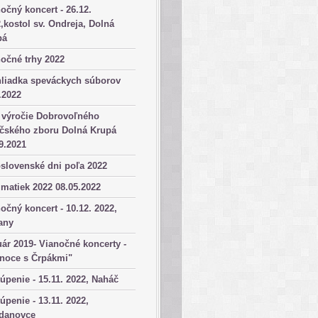
očný koncert - 26.12.
,kostol sv. Ondreja, Dolná
pá
očné trhy 2022
hliadka speváckych súborov
.2022
 výročie Dobrovoľného
ičského zboru Dolná Krupá
9.2021
slovenské dni poľa 2022
matiek 2022 08.05.2022
očný koncert - 10.12. 2022,
any
ár 2019- Vianočné koncerty -
anoce s Črpákmi"
úpenie - 15.11. 2022, Naháč
úpenie - 13.11. 2022,
danovce