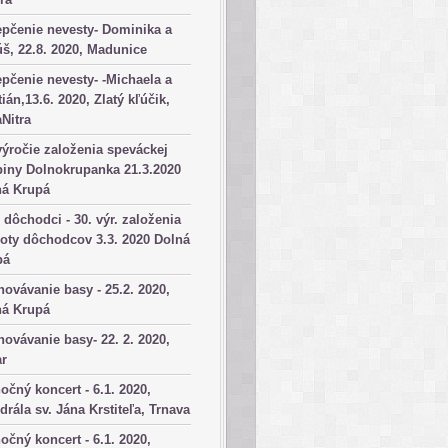
pčenie nevesty- Dominika a
š, 22.8. 2020, Madunice
pčenie nevesty- -Michaela a
tián,13.6. 2020, Zlatý kľúčik,
aNitra
výročie založenia speváckej
iny Dolnokrupanka 21.3.2020
ná Krupá
dôchodci - 30. výr. založenia
oty dôchodcov 3.3. 2020 Dolná
pá
ovávanie basy - 25.2. 2020,
ná Krupá
ovávanie basy- 22. 2. 2020,
ar
očný koncert - 6.1. 2020,
drála sv. Jána Krstiteľa, Trnava
očný koncert - 6.1. 2020,