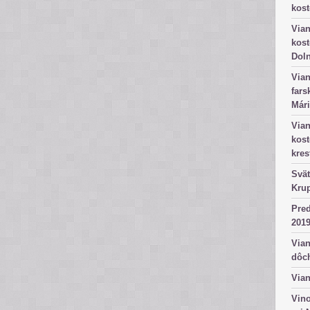
kost
Vian
kost
Dol
Vian
fars
Mári
Vian
kos
kres
Svät
Kru
Pred
2019
Vian
dôc
Vian
Vino