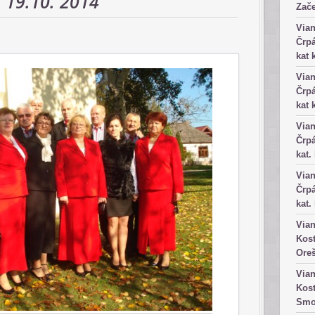
 19.10. 2014
Zače
Vian
Črpá
kat 
Vian
Črpá
kat 
Vian
Črpá
kat.
Vian
Črpá
kat.
Vian
Kost
Ore
Vian
Kost
Smo