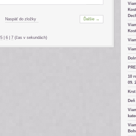
Vian
Kost
Dech
Naspäť do zložky
Ďalšie →
Vian
Kost
|
5
|
6
|
7
(čas v sekundách)
Vian
Vian
Doln
PRE
10 r
09. 
Krst
Deň 
Vian
kate
Vian
Bohu