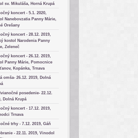
ol sv. Mikuláša, Horná Krupá
očný koncert - 5.1. 2020,
ol Nanebovzatia Panny Márie,
né Orešany
očný koncert - 28.12. 2019,
ký kostol Narodenia Panny
e, Zeleneč
očný koncert - 26.12. 2019,
tol Panny Márie, Pomocnice
ťanov, Kopánka, Trnava
á omša- 26.12. 2019, Dolná
pá
vianočné posedenie- 22.12.
, Dolná Krupá
očný koncert - 17.12. 2019,
hodci Trnava
očné trhy - 7.12. 2019, Gáň
branie - 22.11. 2019, Vinodol