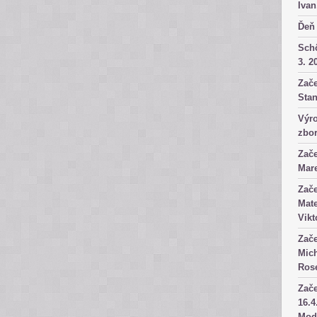
Ivan
Ďeň 
Sch
3. 2
Zače
Stan
Výro
zbor
Zače
Mare
Zače
Mate
Vikt
Zače
Mich
Rose
Zače
16.4
Mod