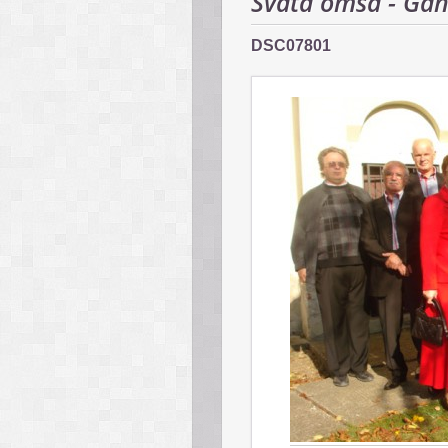
Svätá omša - Gáň
DSC07801