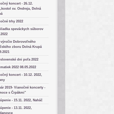
očný koncert - 26.12.
,kostol sv. Ondreja, Dolná
pá
očné trhy 2022
hliadka speváckych súborov
.2022
 výročie Dobrovoľného
ičského zboru Dolná Krupá
9.2021
slovenské dni poľa 2022
matiek 2022 08.05.2022
očný koncert - 10.12. 2022,
any
ár 2019- Vianočné koncerty -
anoce s Črpákmi"
úpenie - 15.11. 2022, Naháč
úpenie - 13.11. 2022,
danovce