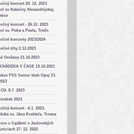
očný koncert 29. 12. 2023
ol sv Kataríny Alexandrijskej,
tice
očný koncert - 26.12. 2023
ol sv. Petra a Pavla, Trstín
očné koncerty 2023/2024
očné trhy 2.12.2023
é Orešany 21.10.2023
CHÁDZKA V ČASE 15.10.2023
okov FSS Senior klub Opoj 23.
2023
 CD- 8.7. 2023
matiek 2023
očný koncert - 6.1. 2023,
drála sv. Jána Krstiteľa, Trnava
oce s črpákmi v Jaslovských
niciach 27. 12. 2022