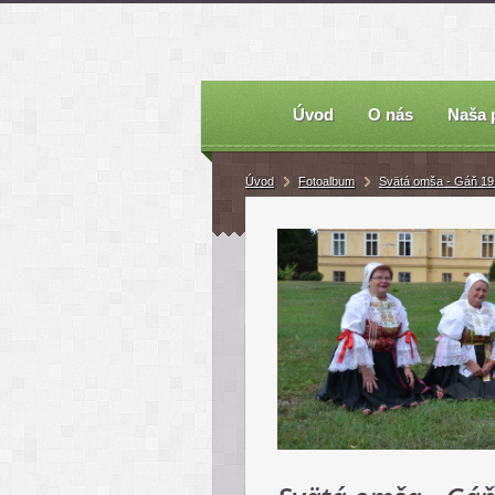
Úvod
O nás
Naša 
Úvod
Fotoalbum
Svätá omša - Gáň 19