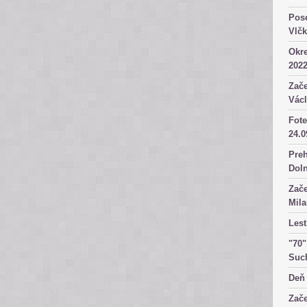
Pose
Vlč
Okre
2022
Zače
Václ
Fote
24.0
Preh
Dol
Zače
Mila
Lest
"70"
Suc
Deň 
Zače