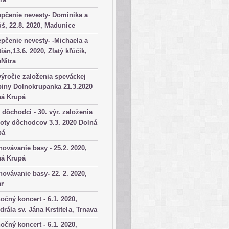
pčenie nevesty- Dominika a
š, 22.8. 2020, Madunice
pčenie nevesty- -Michaela a
tián,13.6. 2020, Zlatý kľúčik,
aNitra
výročie založenia speváckej
iny Dolnokrupanka 21.3.2020
ná Krupá
dôchodci - 30. výr. založenia
oty dôchodcov 3.3. 2020 Dolná
pá
ovávanie basy - 25.2. 2020,
ná Krupá
ovávanie basy- 22. 2. 2020,
ar
očný koncert - 6.1. 2020,
drála sv. Jána Krstiteľa, Trnava
očný koncert - 6.1. 2020,