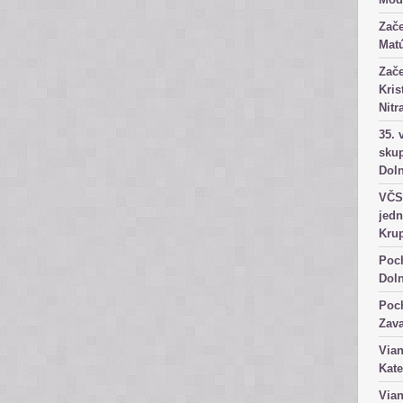
Zače
Matú
Zače
Kris
Nitr
35. 
skup
Dol
VČS 
jedn
Kru
Poch
Dol
Poch
Zav
Vian
Kate
Vian