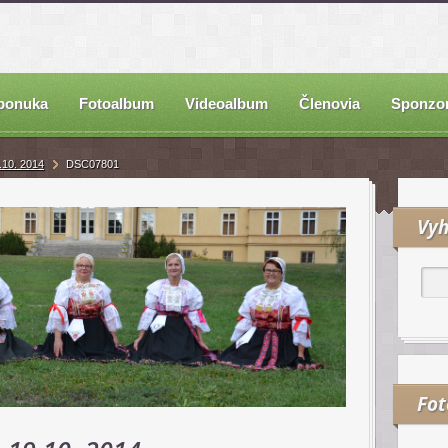
ponuka
Fotoalbum
Videoalbum
Členovia
Sponzor
.10. 2014
DSC07801
Vyh
Fo