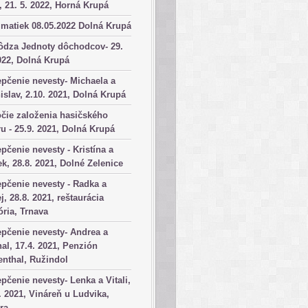
, 21. 5. 2022, Horná Krupá
matiek 08.05.2022 Dolná Krupá
ôdza Jednoty dôchodcov- 29.
022, Dolná Krupá
pčenie nevesty- Michaela a
islav, 2.10. 2021, Dolná Krupá
čie založenia hasičského
u - 25.9. 2021, Dolná Krupá
pčenie nevesty - Kristína a
k, 28.8. 2021, Dolné Zelenice
pčenie nevesty - Radka a
j, 28.8. 2021, reštaurácia
ória, Trnava
pčenie nevesty- Andrea a
al, 17.4. 2021, Penzión
nthal, Ružindol
pčenie nevesty- Lenka a Vitali,
. 2021, Vináreň u Ludvika,
ra