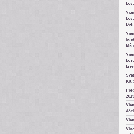
kost
Vian
kost
Dol
Vian
fars
Mári
Vian
kos
kres
Svät
Kru
Pred
2019
Vian
dôc
Vian
Vino