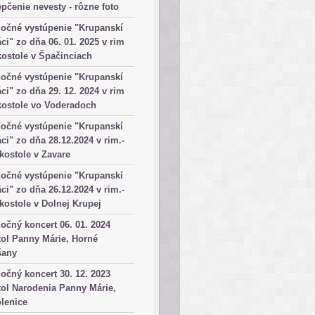
pčenie nevesty - rôzne foto
očné vystúpenie "Krupanskí
ci" zo dňa 06. 01. 2025 v rim
kostole v Špačinciach
očné vystúpenie "Krupanskí
ci" zo dňa 29. 12. 2024 v rim
kostole vo Voderadoch
očné vystúpenie "Krupanskí
ci" zo dňa 28.12.2024 v rim.-
 kostole v Zavare
očné vystúpenie "Krupanskí
ci" zo dňa 26.12.2024 v rim.-
 kostole v Dolnej Krupej
očný koncert 06. 01. 2024
ol Panny Márie, Horné
šany
očný koncert 30. 12. 2023
ol Narodenia Panny Márie,
lenice