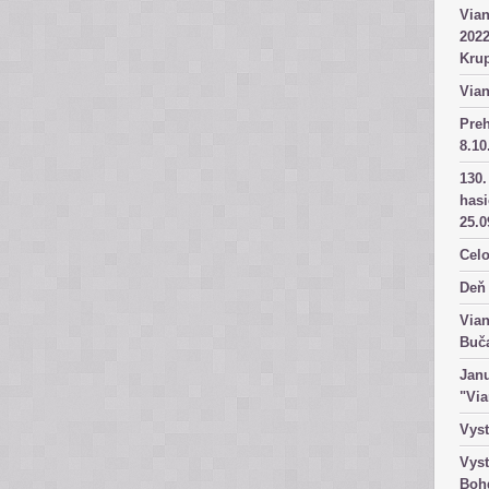
Vian
2022
Kru
Vian
Pre
8.10
130.
has
25.0
Celo
Deň 
Vian
Buč
Janu
"Vi
Vyst
Vyst
Boh