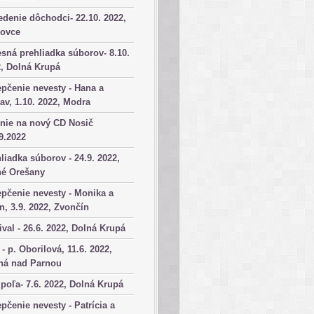
denie dôchodci- 22.10. 2022,
kovce
sná prehliadka súborov- 8.10.
, Dolná Krupá
pčenie nevesty - Hana a
av, 1.10. 2022, Modra
nie na nový CD Nosič
9.2022
liadka súborov - 24.9. 2022,
né Orešany
pčenie nevesty - Monika a
n, 3.9. 2022, Zvončín
ival - 26.6. 2022, Dolná Krupá
 - p. Oborilová, 11.6. 2022,
há nad Parnou
poľa- 7.6. 2022, Dolná Krupá
pčenie nevesty - Patrícia a