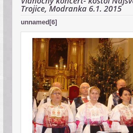
Vianočný koncert- kostol Najsv
Trojice, Modranka 6.1. 2015
unnamed[6]