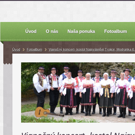
Úvod
O nás
Naša ponuka
Fotoalbum
Úvod
Fotoalbum
Vianočný koncert- kostol Najsvätejšej Trojice, Modranka 6