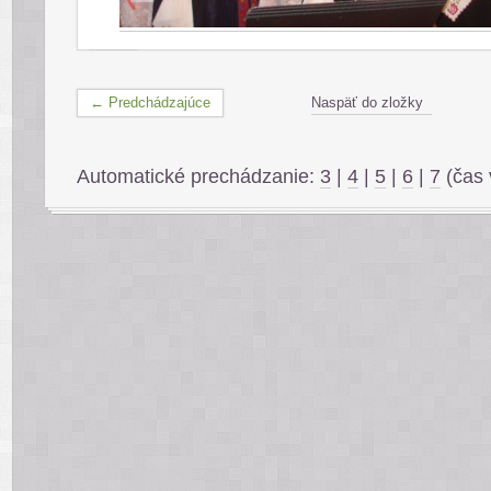
← Predchádzajúce
Naspäť do zložky
Automatické prechádzanie:
3
|
4
|
5
|
6
|
7
(čas 