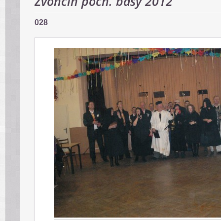
Zvončín poch. basy 2012
028