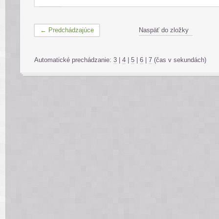
← Predchádzajúce
Naspäť do zložky
Automatické prechádzanie:
3
|
4
|
5
|
6
|
7
(čas v sekundách)