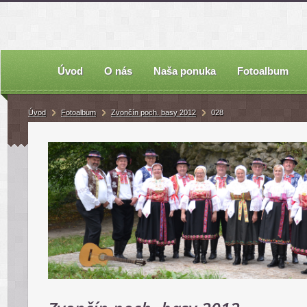
Úvod
O nás
Naša ponuka
Fotoalbum
Úvod
Fotoalbum
Zvončín poch. basy 2012
028