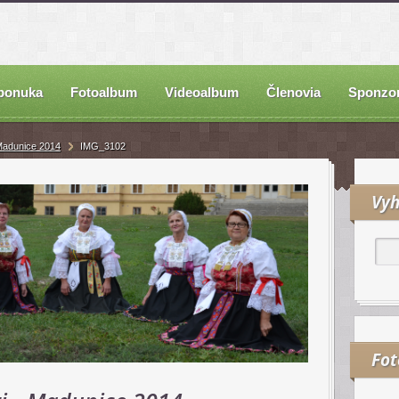
ponuka
Fotoalbum
Videoalbum
Členovia
Sponzor
 Madunice 2014
IMG_3102
Vyh
Fo