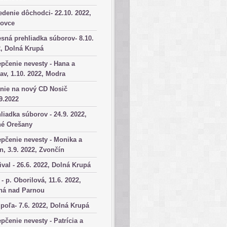
denie dôchodci- 22.10. 2022,
kovce
sná prehliadka súborov- 8.10.
, Dolná Krupá
pčenie nevesty - Hana a
av, 1.10. 2022, Modra
nie na nový CD Nosič
9.2022
liadka súborov - 24.9. 2022,
né Orešany
pčenie nevesty - Monika a
n, 3.9. 2022, Zvončín
ival - 26.6. 2022, Dolná Krupá
 - p. Oborilová, 11.6. 2022,
há nad Parnou
poľa- 7.6. 2022, Dolná Krupá
pčenie nevesty - Patrícia a