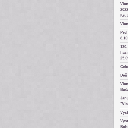
Vian
2022
Kru
Vian
Pre
8.10
130.
has
25.0
Celo
Deň 
Vian
Buč
Janu
"Vi
Vyst
Vyst
Boh