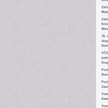
Zače
Matú
Zače
Kris
Nitr
35. 
skup
Dol
VČS 
jedn
Kru
Poch
Dol
Poch
Zav
Vian
Kate
Vian