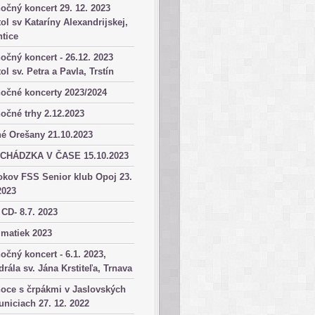
očný koncert 29. 12. 2023
ol sv Kataríny Alexandrijskej,
tice
očný koncert - 26.12. 2023
ol sv. Petra a Pavla, Trstín
očné koncerty 2023/2024
očné trhy 2.12.2023
é Orešany 21.10.2023
CHÁDZKA V ČASE 15.10.2023
okov FSS Senior klub Opoj 23.
2023
 CD- 8.7. 2023
matiek 2023
očný koncert - 6.1. 2023,
drála sv. Jána Krstiteľa, Trnava
oce s črpákmi v Jaslovských
niciach 27. 12. 2022