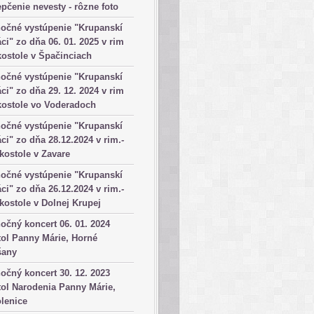
pčenie nevesty - rôzne foto
očné vystúpenie "Krupanskí
ci" zo dňa 06. 01. 2025 v rim
kostole v Špačinciach
očné vystúpenie "Krupanskí
ci" zo dňa 29. 12. 2024 v rim
kostole vo Voderadoch
očné vystúpenie "Krupanskí
ci" zo dňa 28.12.2024 v rim.-
 kostole v Zavare
očné vystúpenie "Krupanskí
ci" zo dňa 26.12.2024 v rim.-
 kostole v Dolnej Krupej
očný koncert 06. 01. 2024
ol Panny Márie, Horné
šany
očný koncert 30. 12. 2023
ol Narodenia Panny Márie,
lenice