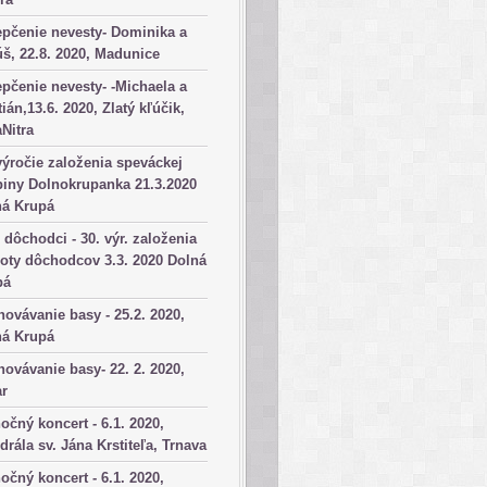
pčenie nevesty- Dominika a
š, 22.8. 2020, Madunice
pčenie nevesty- -Michaela a
tián,13.6. 2020, Zlatý kľúčik,
aNitra
výročie založenia speváckej
iny Dolnokrupanka 21.3.2020
ná Krupá
dôchodci - 30. výr. založenia
oty dôchodcov 3.3. 2020 Dolná
pá
ovávanie basy - 25.2. 2020,
ná Krupá
ovávanie basy- 22. 2. 2020,
ar
očný koncert - 6.1. 2020,
drála sv. Jána Krstiteľa, Trnava
očný koncert - 6.1. 2020,