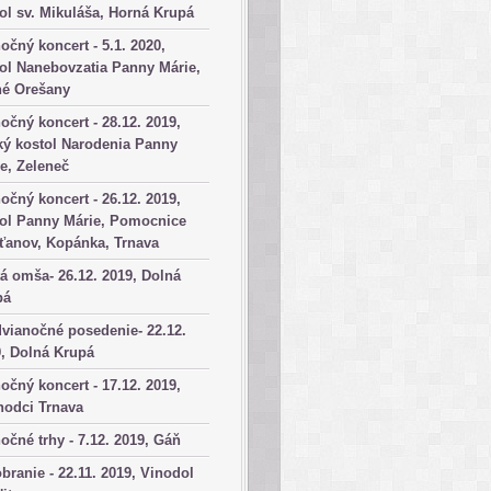
ol sv. Mikuláša, Horná Krupá
očný koncert - 5.1. 2020,
ol Nanebovzatia Panny Márie,
né Orešany
očný koncert - 28.12. 2019,
ký kostol Narodenia Panny
e, Zeleneč
očný koncert - 26.12. 2019,
tol Panny Márie, Pomocnice
ťanov, Kopánka, Trnava
á omša- 26.12. 2019, Dolná
pá
vianočné posedenie- 22.12.
, Dolná Krupá
očný koncert - 17.12. 2019,
hodci Trnava
očné trhy - 7.12. 2019, Gáň
branie - 22.11. 2019, Vinodol