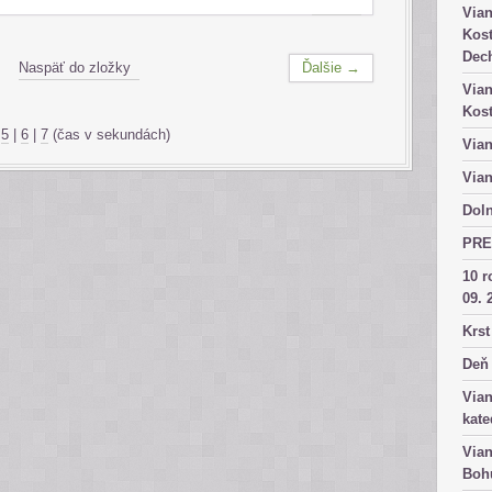
Vian
Kost
Dech
Naspäť do zložky
Ďalšie →
Vian
Kost
|
5
|
6
|
7
(čas v sekundách)
Vian
Vian
Doln
PRE
10 r
09. 
Krst
Deň 
Vian
kate
Vian
Bohu