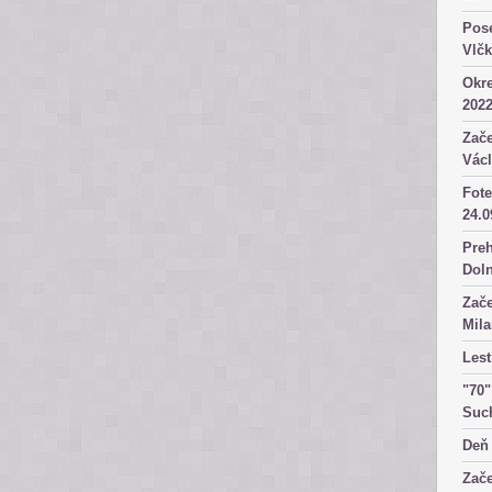
Pose
Vlč
Okre
2022
Zače
Václ
Fote
24.0
Preh
Dol
Zače
Mila
Lest
"70"
Suc
Deň 
Zače