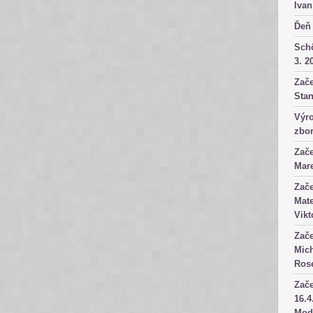
Ivan
Ďeň 
Sch
3. 2
Zače
Stan
Výro
zbor
Zače
Mare
Zače
Mate
Vikt
Zače
Mich
Rose
Zače
16.4
Mod