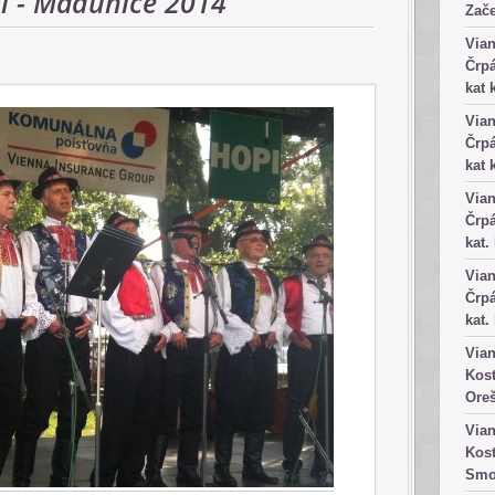
ti - Madunice 2014
Zače
Vian
Črpá
kat 
Vian
Črpá
kat 
Vian
Črpá
kat.
Vian
Črpá
kat.
Vian
Kost
Ore
Vian
Kost
Smo