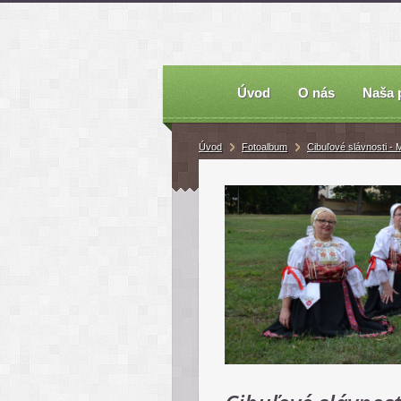
Úvod
O nás
Naša 
Úvod
Fotoalbum
Cibuľové slávnosti -