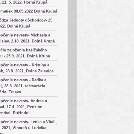
, 21. 5. 2022, Horná Krupá
matiek 08.05.2022 Dolná Krupá
ôdza Jednoty dôchodcov- 29.
022, Dolná Krupá
pčenie nevesty- Michaela a
islav, 2.10. 2021, Dolná Krupá
čie založenia hasičského
u - 25.9. 2021, Dolná Krupá
pčenie nevesty - Kristína a
k, 28.8. 2021, Dolné Zelenice
pčenie nevesty - Radka a
j, 28.8. 2021, reštaurácia
ória, Trnava
pčenie nevesty- Andrea a
al, 17.4. 2021, Penzión
nthal, Ružindol
pčenie nevesty- Lenka a Vitali,
. 2021, Vináreň u Ludvika,
ra