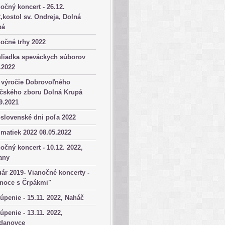
očný koncert - 26.12.
,kostol sv. Ondreja, Dolná
pá
očné trhy 2022
hliadka speváckych súborov
.2022
 výročie Dobrovoľného
ičského zboru Dolná Krupá
9.2021
slovenské dni poľa 2022
matiek 2022 08.05.2022
očný koncert - 10.12. 2022,
any
ár 2019- Vianočné koncerty -
anoce s Črpákmi"
úpenie - 15.11. 2022, Naháč
úpenie - 13.11. 2022,
danovce