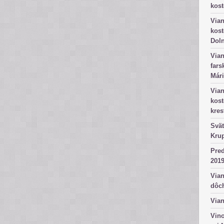
kost
Vian
kost
Dol
Vian
fars
Mári
Vian
kos
kres
Svät
Kru
Pred
2019
Vian
dôc
Vian
Vino