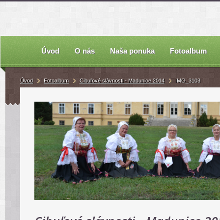
Úvod
O nás
Naša ponuka
Fotoalbum
Úvod
Fotoalbum
Cibuľové slávnosti - Madunice 2014
IMG_3103