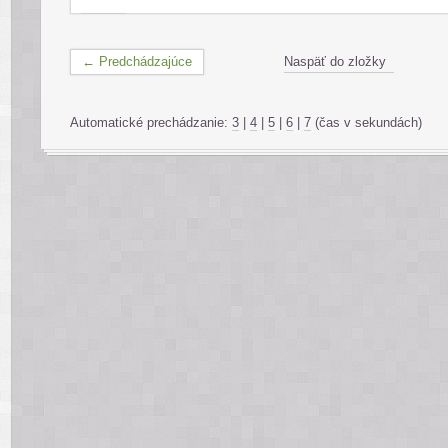
← Predchádzajúce
Naspäť do zložky
Automatické prechádzanie:
3
|
4
|
5
|
6
|
7
(čas v sekundách)