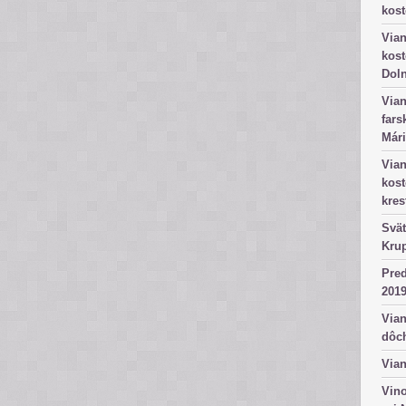
kost
Vian
kost
Dol
Vian
fars
Mári
Vian
kos
kres
Svät
Kru
Pred
2019
Vian
dôc
Vian
Vino