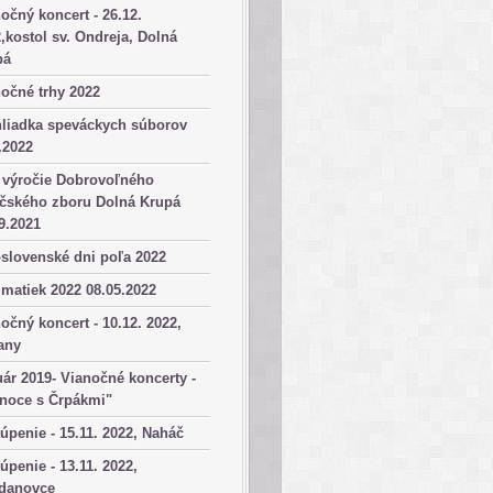
očný koncert - 26.12.
,kostol sv. Ondreja, Dolná
pá
očné trhy 2022
hliadka speváckych súborov
.2022
 výročie Dobrovoľného
ičského zboru Dolná Krupá
9.2021
slovenské dni poľa 2022
matiek 2022 08.05.2022
očný koncert - 10.12. 2022,
any
ár 2019- Vianočné koncerty -
anoce s Črpákmi"
úpenie - 15.11. 2022, Naháč
úpenie - 13.11. 2022,
danovce