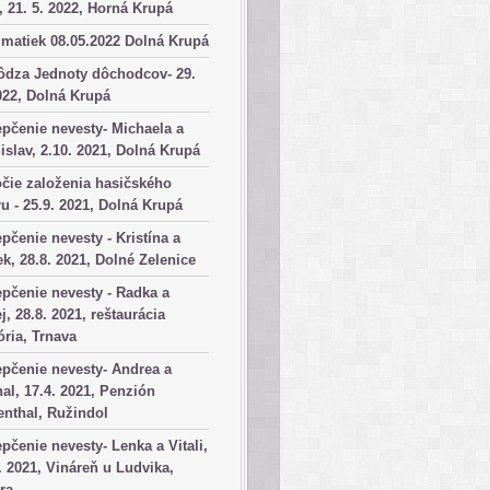
, 21. 5. 2022, Horná Krupá
matiek 08.05.2022 Dolná Krupá
ôdza Jednoty dôchodcov- 29.
022, Dolná Krupá
pčenie nevesty- Michaela a
islav, 2.10. 2021, Dolná Krupá
čie založenia hasičského
u - 25.9. 2021, Dolná Krupá
pčenie nevesty - Kristína a
k, 28.8. 2021, Dolné Zelenice
pčenie nevesty - Radka a
j, 28.8. 2021, reštaurácia
ória, Trnava
pčenie nevesty- Andrea a
al, 17.4. 2021, Penzión
nthal, Ružindol
pčenie nevesty- Lenka a Vitali,
. 2021, Vináreň u Ludvika,
ra