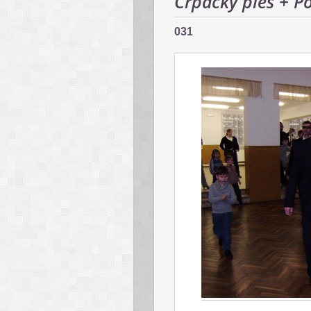
Črpácky ples + P
031