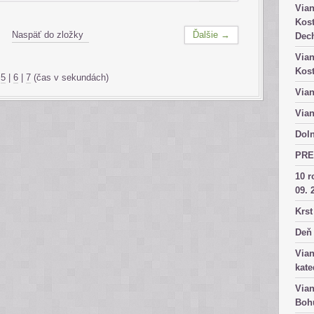
Vian
Kost
Naspäť do zložky
Ďalšie →
Dech
Vian
Kost
|
5
|
6
|
7
(čas v sekundách)
Vian
Vian
Doln
PRE
10 r
09. 
Krst
Deň 
Vian
kate
Vian
Bohu