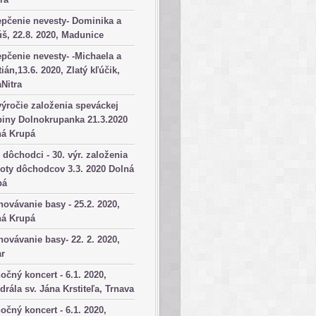
pčenie nevesty- Dominika a
š, 22.8. 2020, Madunice
pčenie nevesty- -Michaela a
tián,13.6. 2020, Zlatý kľúčik,
aNitra
výročie založenia speváckej
iny Dolnokrupanka 21.3.2020
ná Krupá
dôchodci - 30. výr. založenia
oty dôchodcov 3.3. 2020 Dolná
pá
ovávanie basy - 25.2. 2020,
ná Krupá
ovávanie basy- 22. 2. 2020,
ar
očný koncert - 6.1. 2020,
drála sv. Jána Krstiteľa, Trnava
očný koncert - 6.1. 2020,