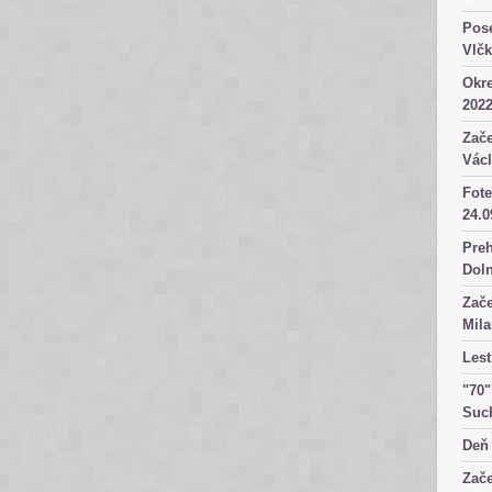
Pose
Vlč
Okre
2022
Zače
Václ
Fote
24.0
Preh
Dol
Zače
Mila
Lest
"70"
Suc
Deň 
Zače