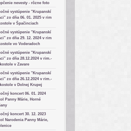
pčenie nevesty - rôzne foto
očné vystúpenie "Krupanskí
ci" zo dňa 06. 01. 2025 v rim
kostole v Špačinciach
očné vystúpenie "Krupanskí
ci" zo dňa 29. 12. 2024 v rim
kostole vo Voderadoch
očné vystúpenie "Krupanskí
ci" zo dňa 28.12.2024 v rim.-
 kostole v Zavare
očné vystúpenie "Krupanskí
ci" zo dňa 26.12.2024 v rim.-
 kostole v Dolnej Krupej
očný koncert 06. 01. 2024
ol Panny Márie, Horné
šany
očný koncert 30. 12. 2023
ol Narodenia Panny Márie,
lenice