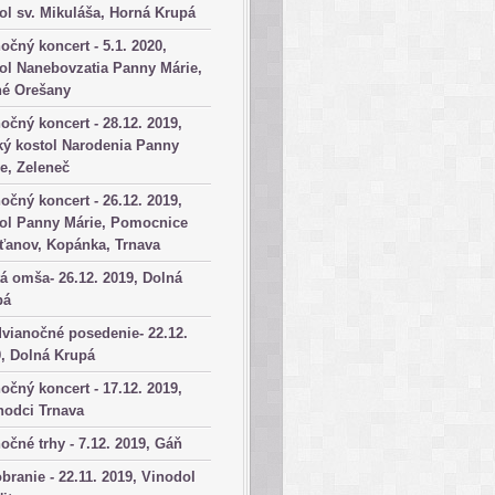
ol sv. Mikuláša, Horná Krupá
očný koncert - 5.1. 2020,
ol Nanebovzatia Panny Márie,
né Orešany
očný koncert - 28.12. 2019,
ký kostol Narodenia Panny
e, Zeleneč
očný koncert - 26.12. 2019,
tol Panny Márie, Pomocnice
ťanov, Kopánka, Trnava
á omša- 26.12. 2019, Dolná
pá
vianočné posedenie- 22.12.
, Dolná Krupá
očný koncert - 17.12. 2019,
hodci Trnava
očné trhy - 7.12. 2019, Gáň
branie - 22.11. 2019, Vinodol