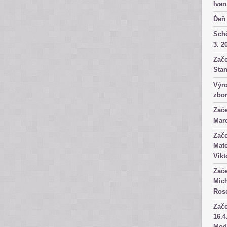
Ivan
Ďeň 
Sch
3. 2
Zače
Stan
Výro
zbor
Zače
Mare
Zače
Mate
Vikt
Zače
Mich
Rose
Zače
16.4
Mod