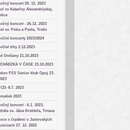
očný koncert 29. 12. 2023
ol sv Kataríny Alexandrijskej,
tice
očný koncert - 26.12. 2023
ol sv. Petra a Pavla, Trstín
očné koncerty 2023/2024
očné trhy 2.12.2023
é Orešany 21.10.2023
CHÁDZKA V ČASE 15.10.2023
okov FSS Senior klub Opoj 23.
2023
 CD- 8.7. 2023
matiek 2023
očný koncert - 6.1. 2023,
drála sv. Jána Krstiteľa, Trnava
oce s črpákmi v Jaslovských
niciach 27. 12. 2022