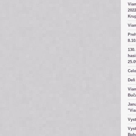
Vian
2022
Kru
Vian
Pre
8.10
130.
has
25.0
Celo
Deň 
Vian
Buč
Janu
"Vi
Vyst
Vyst
Boh