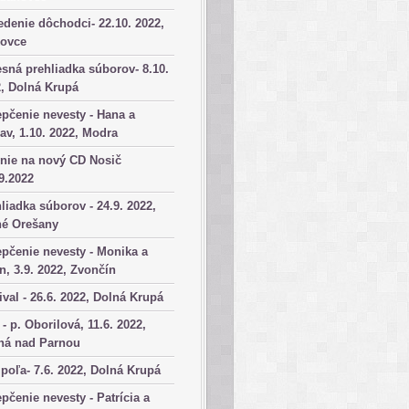
denie dôchodci- 22.10. 2022,
kovce
sná prehliadka súborov- 8.10.
, Dolná Krupá
pčenie nevesty - Hana a
av, 1.10. 2022, Modra
nie na nový CD Nosič
9.2022
liadka súborov - 24.9. 2022,
né Orešany
pčenie nevesty - Monika a
n, 3.9. 2022, Zvončín
ival - 26.6. 2022, Dolná Krupá
 - p. Oborilová, 11.6. 2022,
há nad Parnou
poľa- 7.6. 2022, Dolná Krupá
pčenie nevesty - Patrícia a