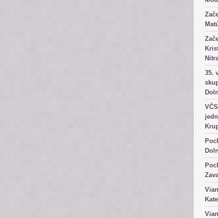
Zače
Matú
Zače
Kris
Nitr
35. 
skup
Dol
VČS 
jedn
Kru
Poch
Dol
Poch
Zav
Vian
Kate
Vian