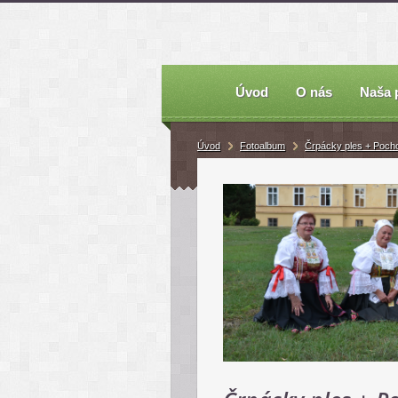
Úvod
O nás
Naša 
Úvod
Fotoalbum
Črpácky ples + Poch