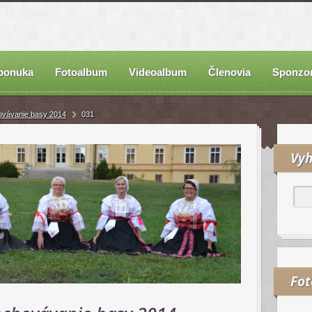
ponuka
Fotoalbum
Videoalbum
Členovia
Sponzor
ovávanie basy 2014
031
Vyh
Fo