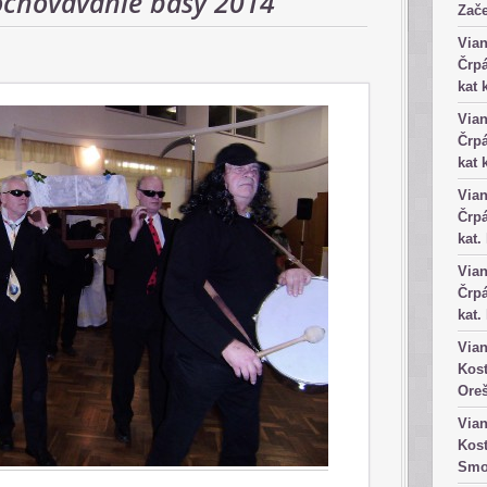
ochovávanie basy 2014
Zače
Vian
Črpá
kat 
Vian
Črpá
kat 
Vian
Črpá
kat.
Vian
Črpá
kat.
Vian
Kost
Ore
Vian
Kost
Smo