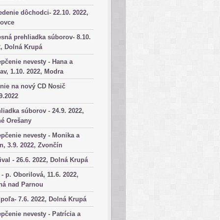
denie dôchodci- 22.10. 2022,
kovce
sná prehliadka súborov- 8.10.
, Dolná Krupá
pčenie nevesty - Hana a
av, 1.10. 2022, Modra
nie na nový CD Nosič
9.2022
liadka súborov - 24.9. 2022,
né Orešany
pčenie nevesty - Monika a
n, 3.9. 2022, Zvončín
ival - 26.6. 2022, Dolná Krupá
 - p. Oborilová, 11.6. 2022,
há nad Parnou
poľa- 7.6. 2022, Dolná Krupá
pčenie nevesty - Patrícia a