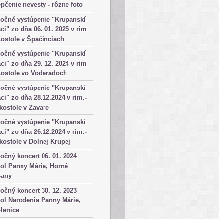
pčenie nevesty - rôzne foto
očné vystúpenie "Krupanskí
ci" zo dňa 06. 01. 2025 v rim
kostole v Špačinciach
očné vystúpenie "Krupanskí
ci" zo dňa 29. 12. 2024 v rim
kostole vo Voderadoch
očné vystúpenie "Krupanskí
ci" zo dňa 28.12.2024 v rim.-
 kostole v Zavare
očné vystúpenie "Krupanskí
ci" zo dňa 26.12.2024 v rim.-
 kostole v Dolnej Krupej
očný koncert 06. 01. 2024
ol Panny Márie, Horné
šany
očný koncert 30. 12. 2023
ol Narodenia Panny Márie,
lenice