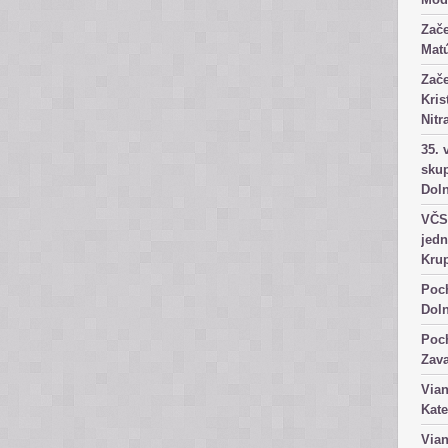
Zače
Matú
Zače
Kris
Nitr
35. 
skup
Dol
VČS 
jedn
Kru
Poch
Dol
Poch
Zav
Vian
Kate
Vian