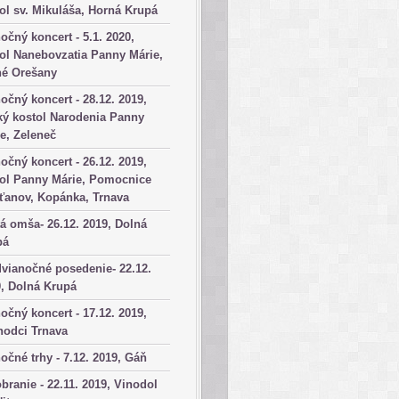
ol sv. Mikuláša, Horná Krupá
očný koncert - 5.1. 2020,
ol Nanebovzatia Panny Márie,
né Orešany
očný koncert - 28.12. 2019,
ký kostol Narodenia Panny
e, Zeleneč
očný koncert - 26.12. 2019,
tol Panny Márie, Pomocnice
ťanov, Kopánka, Trnava
á omša- 26.12. 2019, Dolná
pá
vianočné posedenie- 22.12.
, Dolná Krupá
očný koncert - 17.12. 2019,
hodci Trnava
očné trhy - 7.12. 2019, Gáň
branie - 22.11. 2019, Vinodol