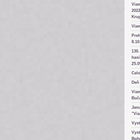
Vian
2022
Kru
Vian
Pre
8.10
130.
has
25.0
Celo
Deň 
Vian
Buč
Janu
"Vi
Vyst
Vyst
Boh