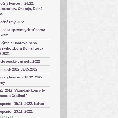
očný koncert - 26.12.
,kostol sv. Ondreja, Dolná
pá
očné trhy 2022
hliadka speváckych súborov
.2022
 výročie Dobrovoľného
ičského zboru Dolná Krupá
9.2021
slovenské dni poľa 2022
matiek 2022 08.05.2022
očný koncert - 10.12. 2022,
any
ár 2019- Vianočné koncerty -
anoce s Črpákmi"
úpenie - 15.11. 2022, Naháč
úpenie - 13.11. 2022,
danovce