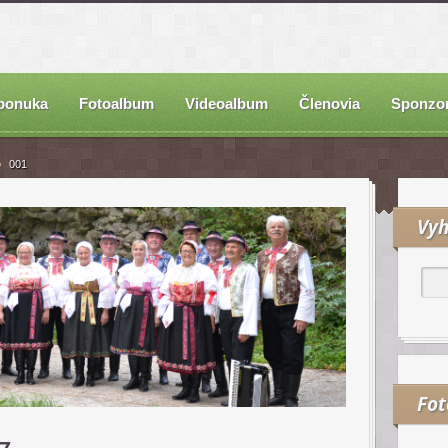
ponuka
Fotoalbum
Videoalbum
Členovia
Sponzor
001
Vyh
Fo