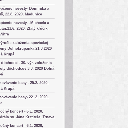
pčenie nevesty- Dominika a
š, 22.8. 2020, Madunice
pčenie nevesty- -Michaela a
tián,13.6. 2020, Zlatý kľúčik,
aNitra
výročie založenia speváckej
iny Dolnokrupanka 21.3.2020
ná Krupá
dôchodci - 30. výr. založenia
oty dôchodcov 3.3. 2020 Dolná
pá
ovávanie basy - 25.2. 2020,
ná Krupá
ovávanie basy- 22. 2. 2020,
ar
očný koncert - 6.1. 2020,
drála sv. Jána Krstiteľa, Trnava
očný koncert - 6.1. 2020,