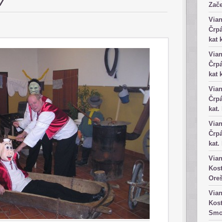
7
Zače
Vian
Črpá
kat 
Vian
Črpá
kat 
Vian
Črpá
kat.
Vian
Črpá
kat.
Vian
Kost
Ore
Vian
Kost
Smo