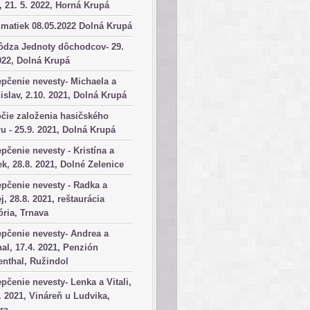
, 21. 5. 2022, Horná Krupá
matiek 08.05.2022 Dolná Krupá
ôdza Jednoty dôchodcov- 29.
022, Dolná Krupá
pčenie nevesty- Michaela a
islav, 2.10. 2021, Dolná Krupá
čie založenia hasičského
u - 25.9. 2021, Dolná Krupá
pčenie nevesty - Kristína a
k, 28.8. 2021, Dolné Zelenice
pčenie nevesty - Radka a
j, 28.8. 2021, reštaurácia
ória, Trnava
pčenie nevesty- Andrea a
al, 17.4. 2021, Penzión
nthal, Ružindol
pčenie nevesty- Lenka a Vitali,
. 2021, Vináreň u Ludvika,
ra