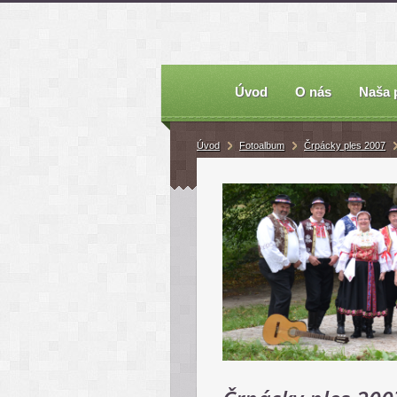
Úvod
O nás
Naša 
Úvod
Fotoalbum
Črpácky ples 2007