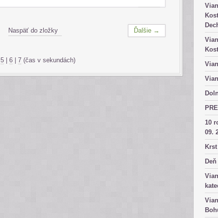
Vian
Kost
Dech
Naspäť do zložky
Ďalšie →
Vian
Kost
|
5
|
6
|
7
(čas v sekundách)
Vian
Vian
Doln
PRE
10 r
09. 
Krst
Deň 
Vian
kate
Vian
Bohu