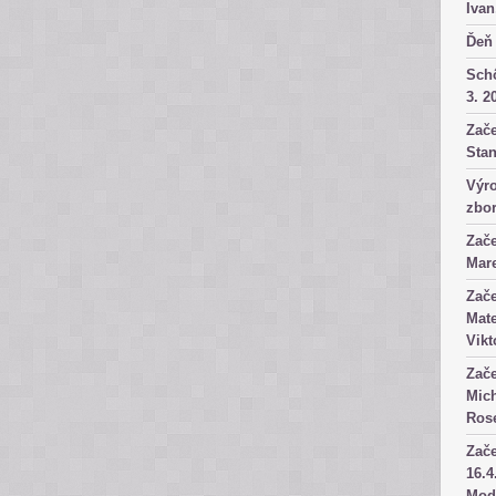
Ivan
Ďeň 
Sch
3. 2
Zače
Stan
Výro
zbor
Zače
Mare
Zače
Mate
Vikt
Zače
Mich
Rose
Zače
16.4
Mod