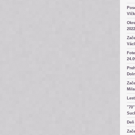
Pose
Vlč
Okre
2022
Zače
Václ
Fote
24.0
Preh
Dol
Zače
Mila
Lest
"70"
Suc
Deň 
Zače