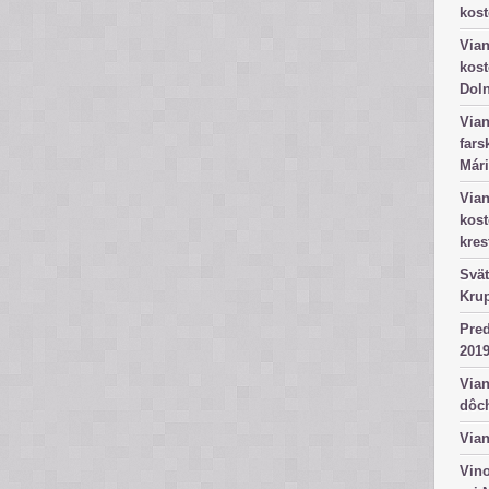
kost
Vian
kost
Dol
Vian
fars
Mári
Vian
kos
kres
Svät
Kru
Pred
2019
Vian
dôc
Vian
Vino