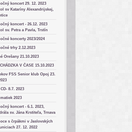
očný koncert 29. 12. 2023
ol sv Kataríny Alexandrijskej,
tice
očný koncert - 26.12. 2023
ol sv. Petra a Pavla, Trstín
očné koncerty 2023/2024
očné trhy 2.12.2023
é Orešany 21.10.2023
CHÁDZKA V ČASE 15.10.2023
okov FSS Senior klub Opoj 23.
2023
 CD- 8.7. 2023
matiek 2023
očný koncert - 6.1. 2023,
drála sv. Jána Krstiteľa, Trnava
oce s črpákmi v Jaslovských
niciach 27. 12. 2022