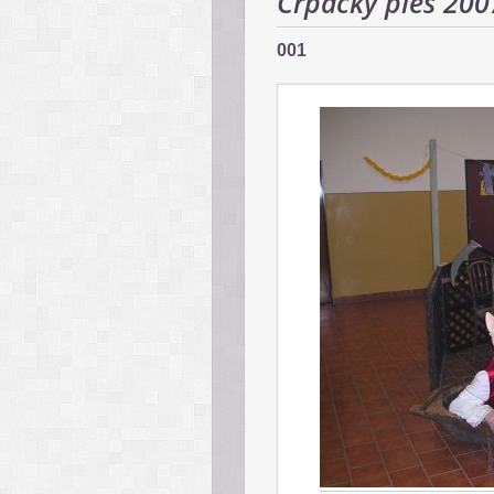
Črpácky ples 200
001