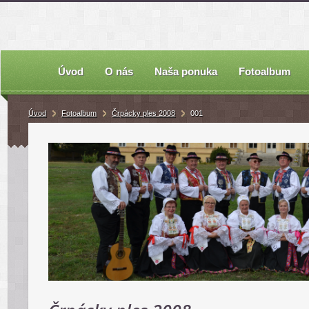
Úvod
O nás
Naša ponuka
Fotoalbum
Úvod
Fotoalbum
Črpácky ples 2008
001