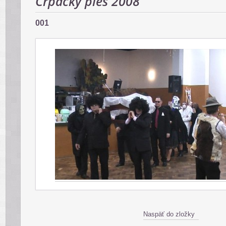
Črpácky ples 2008
001
Naspäť do zložky