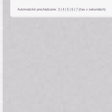
Automatické prechádzanie:
3
|
4
|
5
|
6
|
7
(čas v sekundách)