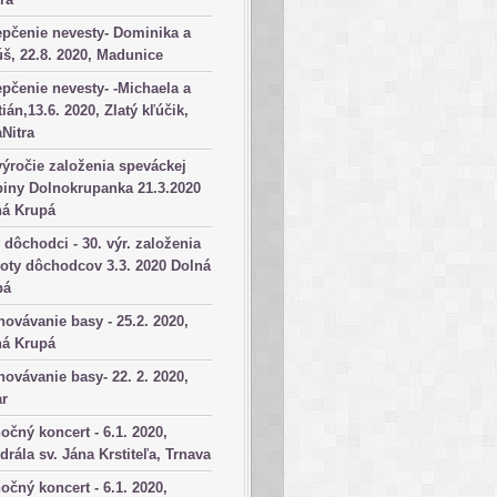
pčenie nevesty- Dominika a
š, 22.8. 2020, Madunice
pčenie nevesty- -Michaela a
tián,13.6. 2020, Zlatý kľúčik,
aNitra
výročie založenia speváckej
iny Dolnokrupanka 21.3.2020
ná Krupá
dôchodci - 30. výr. založenia
oty dôchodcov 3.3. 2020 Dolná
pá
ovávanie basy - 25.2. 2020,
ná Krupá
ovávanie basy- 22. 2. 2020,
ar
očný koncert - 6.1. 2020,
drála sv. Jána Krstiteľa, Trnava
očný koncert - 6.1. 2020,