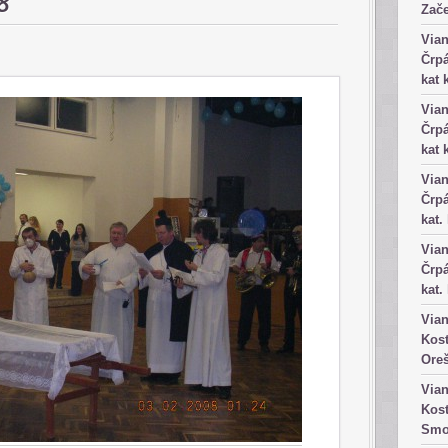
8
Zače
Vian
Črpá
kat 
Vian
Črpá
kat 
Vian
Črpá
kat.
Vian
Črpá
kat.
Vian
Kost
Ore
Vian
Kost
Smo