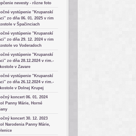
pčenie nevesty - rôzne foto
očné vystúpenie "Krupanskí
ci" zo dňa 06. 01. 2025 v rim
kostole v Špačinciach
očné vystúpenie "Krupanskí
ci" zo dňa 29. 12. 2024 v rim
kostole vo Voderadoch
očné vystúpenie "Krupanskí
ci" zo dňa 28.12.2024 v rim.-
 kostole v Zavare
očné vystúpenie "Krupanskí
ci" zo dňa 26.12.2024 v rim.-
 kostole v Dolnej Krupej
očný koncert 06. 01. 2024
ol Panny Márie, Horné
šany
očný koncert 30. 12. 2023
ol Narodenia Panny Márie,
lenice