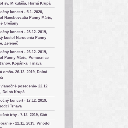
ol sv. Mikuláša, Horná Krupá
očný koncert - 5.1. 2020,
ol Nanebovzatia Panny Márie,
né Orešany
očný koncert - 28.12. 2019,
ký kostol Narodenia Panny
e, Zeleneč
očný koncert - 26.12. 2019,
tol Panny Márie, Pomocnice
ťanov, Kopánka, Trnava
á omša- 26.12. 2019, Dolná
pá
vianočné posedenie- 22.12.
, Dolná Krupá
očný koncert - 17.12. 2019,
hodci Trnava
očné trhy - 7.12. 2019, Gáň
branie - 22.11. 2019, Vinodol