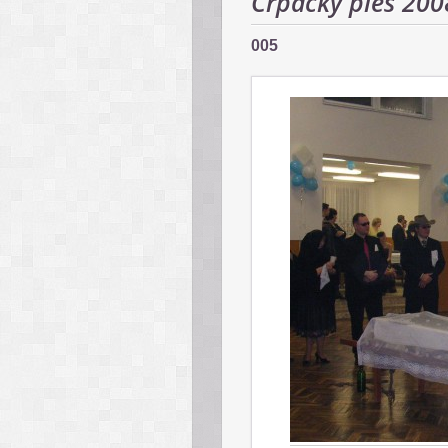
Črpácky ples 200
005