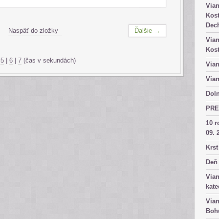
Vian
Kost
Dech
Naspäť do zložky
Ďalšie →
Vian
Kost
|
5
|
6
|
7
(čas v sekundách)
Vian
Vian
Doln
PRE
10 r
09. 
Krst
Deň 
Vian
kate
Vian
Bohu