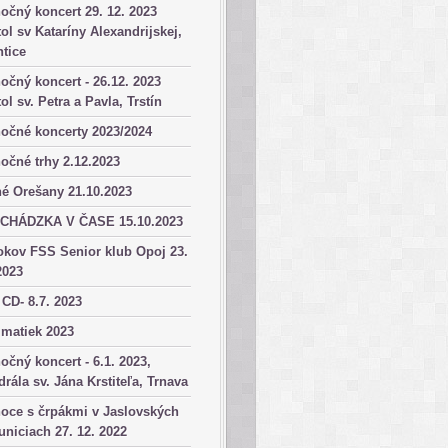
očný koncert 29. 12. 2023
ol sv Kataríny Alexandrijskej,
tice
očný koncert - 26.12. 2023
ol sv. Petra a Pavla, Trstín
očné koncerty 2023/2024
očné trhy 2.12.2023
é Orešany 21.10.2023
CHÁDZKA V ČASE 15.10.2023
okov FSS Senior klub Opoj 23.
2023
 CD- 8.7. 2023
matiek 2023
očný koncert - 6.1. 2023,
drála sv. Jána Krstiteľa, Trnava
oce s črpákmi v Jaslovských
niciach 27. 12. 2022