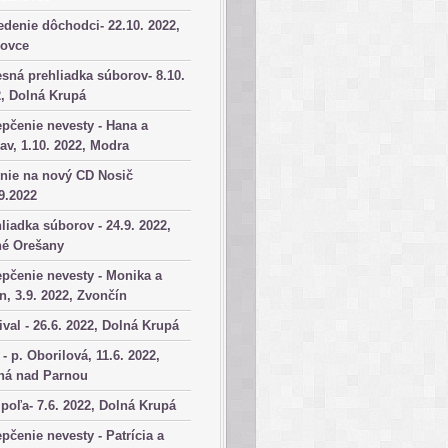
denie dôchodci- 22.10. 2022,
kovce
sná prehliadka súborov- 8.10.
, Dolná Krupá
pčenie nevesty - Hana a
av, 1.10. 2022, Modra
nie na nový CD Nosič
9.2022
liadka súborov - 24.9. 2022,
né Orešany
pčenie nevesty - Monika a
n, 3.9. 2022, Zvončín
ival - 26.6. 2022, Dolná Krupá
 - p. Oborilová, 11.6. 2022,
há nad Parnou
poľa- 7.6. 2022, Dolná Krupá
pčenie nevesty - Patrícia a