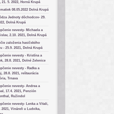
, 21. 5. 2022, Horná Krupá
matiek 08.05.2022 Dolná Krupá
ôdza Jednoty dôchodcov- 29.
022, Dolná Krupá
pčenie nevesty- Michaela a
islav, 2.10. 2021, Dolná Krupá
čie založenia hasičského
u - 25.9. 2021, Dolná Krupá
pčenie nevesty - Kristína a
k, 28.8. 2021, Dolné Zelenice
pčenie nevesty - Radka a
j, 28.8. 2021, reštaurácia
ória, Trnava
pčenie nevesty- Andrea a
al, 17.4. 2021, Penzión
nthal, Ružindol
pčenie nevesty- Lenka a Vitali,
. 2021, Vináreň u Ludvika,
ra