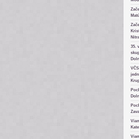
Zače
Matú
Zače
Kris
Nitr
35. 
skup
Dol
VČS 
jedn
Kru
Poch
Dol
Poch
Zav
Vian
Kate
Vian