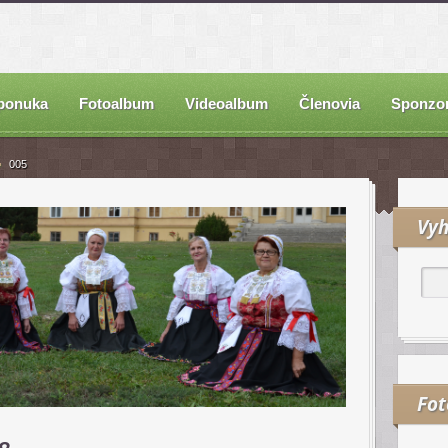
ponuka
Fotoalbum
Videoalbum
Členovia
Sponzor
005
Vyh
Fo