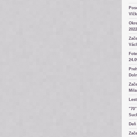
Pose
Vlč
Okre
2022
Zače
Václ
Fote
24.0
Preh
Dol
Zače
Mila
Lest
"70"
Suc
Deň 
Zače