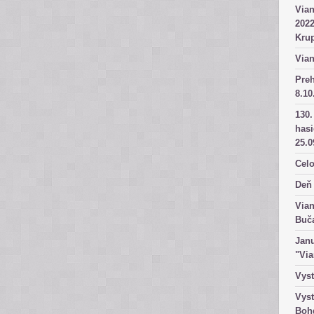
Vian
2022
Kru
Vian
Pre
8.10
130.
has
25.0
Celo
Deň 
Vian
Buč
Janu
"Vi
Vyst
Vyst
Boh