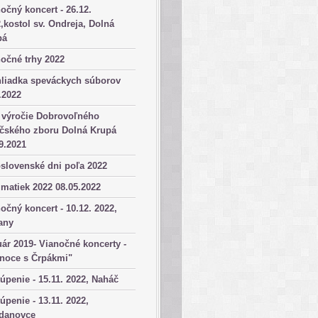
očný koncert - 26.12.
,kostol sv. Ondreja, Dolná
pá
očné trhy 2022
hliadka speváckych súborov
.2022
 výročie Dobrovoľného
ičského zboru Dolná Krupá
9.2021
slovenské dni poľa 2022
matiek 2022 08.05.2022
očný koncert - 10.12. 2022,
any
ár 2019- Vianočné koncerty -
anoce s Črpákmi"
úpenie - 15.11. 2022, Naháč
úpenie - 13.11. 2022,
danovce