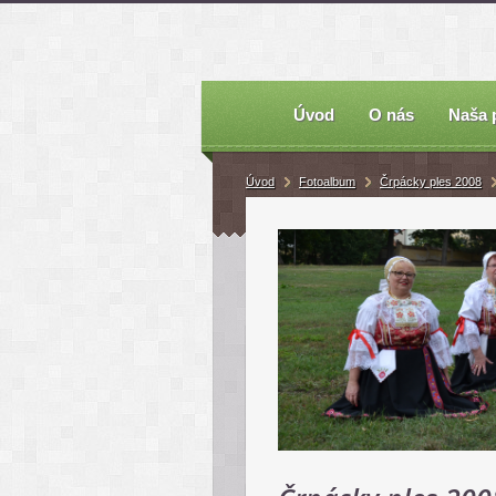
Úvod
O nás
Naša 
Úvod
Fotoalbum
Črpácky ples 2008