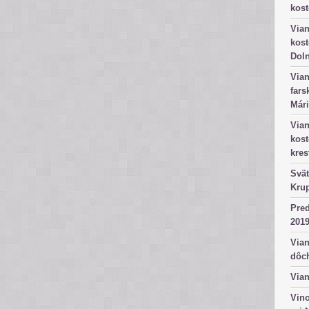
kost
Vian
kost
Dol
Vian
fars
Mári
Vian
kos
kres
Svät
Kru
Pred
2019
Vian
dôc
Vian
Vino