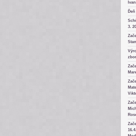
Ivan
Ďeň 
Sch
3. 2
Zače
Stan
Výro
zbor
Zače
Mare
Zače
Mate
Vikt
Zače
Mich
Rose
Zače
16.4
Mod