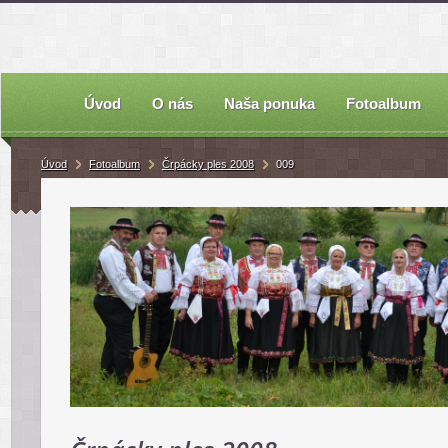
Úvod
O nás
Naša ponuka
Fotoalbum
Úvod
Fotoalbum
Črpácky ples 2008
009