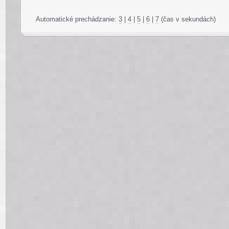
Automatické prechádzanie:
3
|
4
|
5
|
6
|
7
(čas v sekundách)