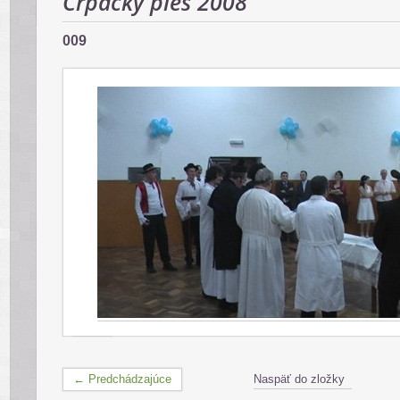
Črpácky ples 2008
009
← Predchádzajúce
Naspäť do zložky