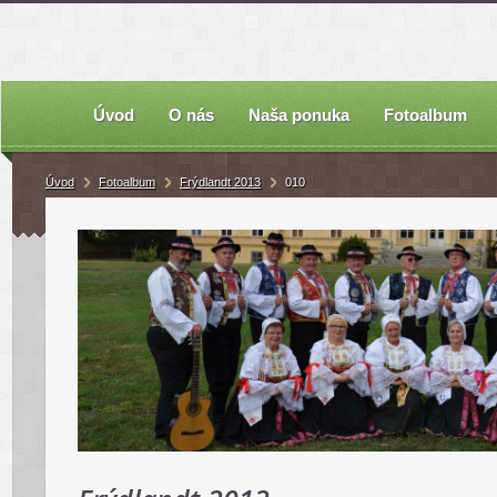
Úvod
O nás
Naša ponuka
Fotoalbum
Úvod
Fotoalbum
Frýdlandt 2013
010