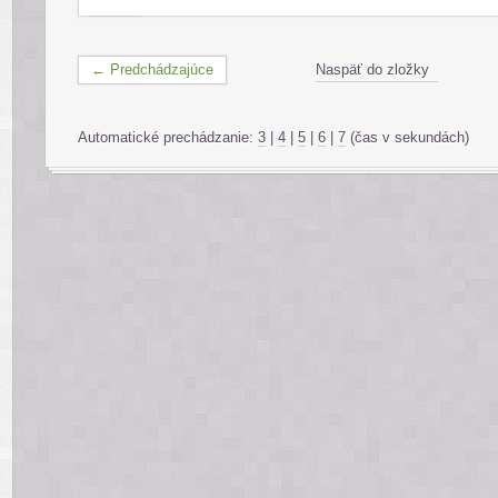
← Predchádzajúce
Naspäť do zložky
Automatické prechádzanie:
3
|
4
|
5
|
6
|
7
(čas v sekundách)