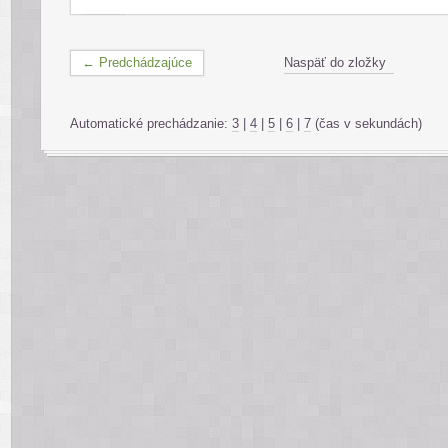
← Predchádzajúce
Naspäť do zložky
Automatické prechádzanie:
3
|
4
|
5
|
6
|
7
(čas v sekundách)