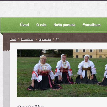
Úvod
O nás
Naša ponuka
Fotoalbum
Úvod
Fotoalbum
Opekačka
22