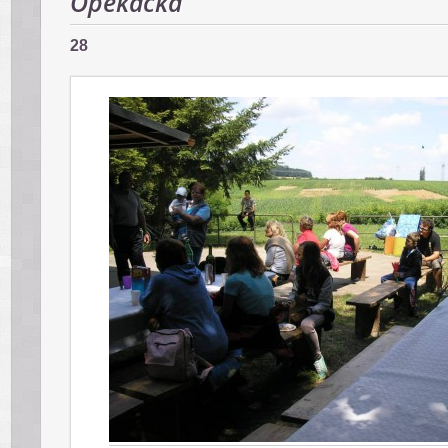
Opekačka
28