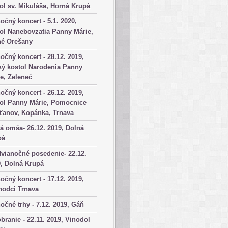
ol sv. Mikuláša, Horná Krupá
očný koncert - 5.1. 2020,
ol Nanebovzatia Panny Márie,
né Orešany
očný koncert - 28.12. 2019,
ký kostol Narodenia Panny
e, Zeleneč
očný koncert - 26.12. 2019,
tol Panny Márie, Pomocnice
ťanov, Kopánka, Trnava
á omša- 26.12. 2019, Dolná
pá
vianočné posedenie- 22.12.
, Dolná Krupá
očný koncert - 17.12. 2019,
hodci Trnava
očné trhy - 7.12. 2019, Gáň
branie - 22.11. 2019, Vinodol