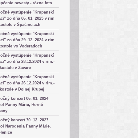
pčenie nevesty - rôzne foto
očné vystúpenie "Krupanskí
ci" zo dňa 06. 01. 2025 v rim
kostole v Špačinciach
očné vystúpenie "Krupanskí
ci" zo dňa 29. 12. 2024 v rim
kostole vo Voderadoch
očné vystúpenie "Krupanskí
ci" zo dňa 28.12.2024 v rim.-
 kostole v Zavare
očné vystúpenie "Krupanskí
ci" zo dňa 26.12.2024 v rim.-
 kostole v Dolnej Krupej
očný koncert 06. 01. 2024
ol Panny Márie, Horné
šany
očný koncert 30. 12. 2023
ol Narodenia Panny Márie,
lenice