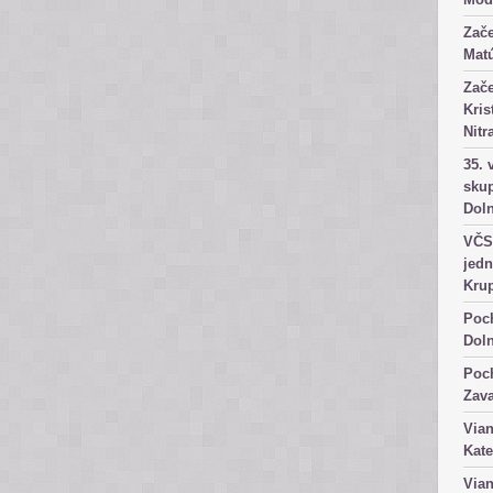
Zače
Matú
Zače
Kris
Nitr
35. 
skup
Dol
VČS 
jedn
Kru
Poch
Dol
Poch
Zav
Vian
Kate
Vian