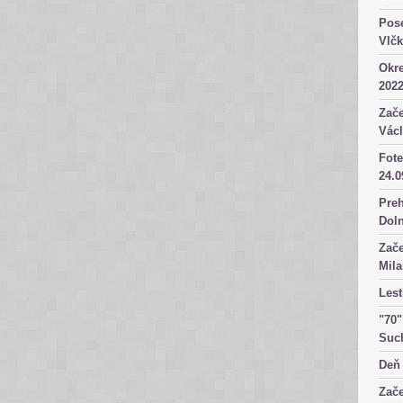
Pose
Vlč
Okre
2022
Zače
Václ
Fote
24.0
Preh
Dol
Zače
Mila
Lest
"70"
Suc
Deň 
Zače