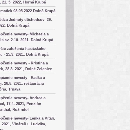
, 21. 5. 2022, Horná Krupá
matiek 08.05.2022 Dolná Krupá
ôdza Jednoty dôchodcov- 29.
022, Dolná Krupá
pčenie nevesty- Michaela a
islav, 2.10. 2021, Dolná Krupá
čie založenia hasičského
u - 25.9. 2021, Dolná Krupá
pčenie nevesty - Kristína a
k, 28.8. 2021, Dolné Zelenice
pčenie nevesty - Radka a
j, 28.8. 2021, reštaurácia
ória, Trnava
pčenie nevesty- Andrea a
al, 17.4. 2021, Penzión
nthal, Ružindol
pčenie nevesty- Lenka a Vitali,
. 2021, Vináreň u Ludvika,
ra