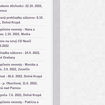
denie dôchodci- 22.10. 2022,
kovce
sná prehliadka súborov- 8.10.
, Dolná Krupá
pčenie nevesty - Hana a
av, 1.10. 2022, Modra
nie na nový CD Nosič
9.2022
liadka súborov - 24.9. 2022,
né Orešany
pčenie nevesty - Monika a
n, 3.9. 2022, Zvončín
ival - 26.6. 2022, Dolná Krupá
 - p. Oborilová, 11.6. 2022,
há nad Parnou
poľa- 7.6. 2022, Dolná Krupá
pčenie nevesty - Patrícia a