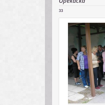
Opekačka
33