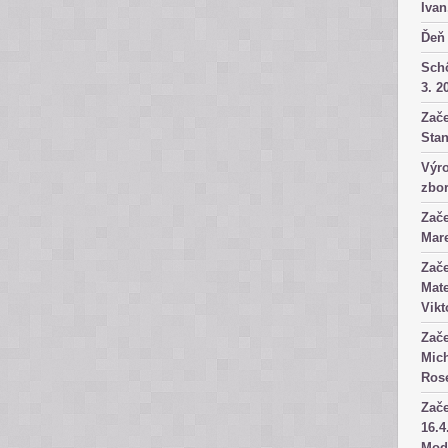
Ivan
Ďeň 
Sch
3. 2
Zače
Stan
Výro
zbor
Zače
Mare
Zače
Mate
Vikt
Zače
Mich
Rose
Zače
16.4
Mod