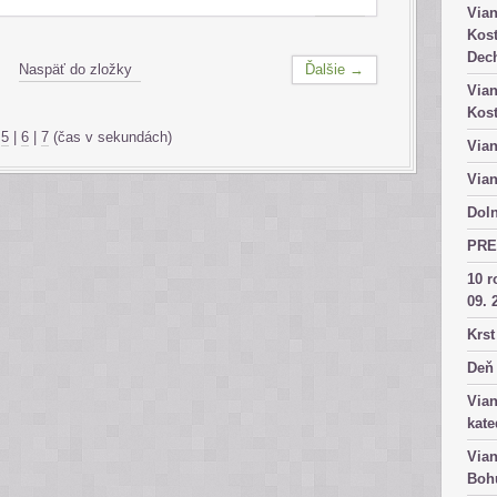
Vian
Kost
Dech
Naspäť do zložky
Ďalšie →
Vian
Kost
|
5
|
6
|
7
(čas v sekundách)
Vian
Vian
Doln
PRE
10 r
09. 
Krst
Deň 
Vian
kate
Vian
Bohu