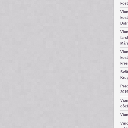
kost
Vian
kost
Dol
Vian
fars
Mári
Vian
kos
kres
Svät
Kru
Pred
2019
Vian
dôc
Vian
Vino