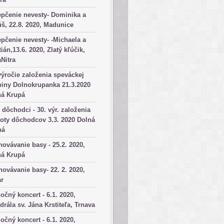
pčenie nevesty- Dominika a
š, 22.8. 2020, Madunice
pčenie nevesty- -Michaela a
tián,13.6. 2020, Zlatý kľúčik,
aNitra
výročie založenia speváckej
iny Dolnokrupanka 21.3.2020
ná Krupá
dôchodci - 30. výr. založenia
oty dôchodcov 3.3. 2020 Dolná
pá
ovávanie basy - 25.2. 2020,
ná Krupá
ovávanie basy- 22. 2. 2020,
ar
očný koncert - 6.1. 2020,
drála sv. Jána Krstiteľa, Trnava
očný koncert - 6.1. 2020,