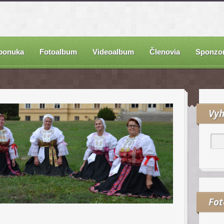
ponuka
Fotoalbum
Videoalbum
Členovia
Sponzor
Vyh
Fo