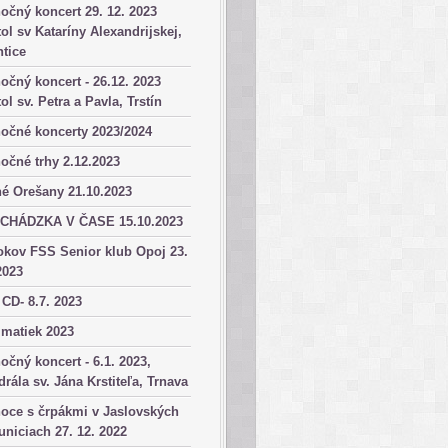
očný koncert 29. 12. 2023
ol sv Kataríny Alexandrijskej,
tice
očný koncert - 26.12. 2023
ol sv. Petra a Pavla, Trstín
očné koncerty 2023/2024
očné trhy 2.12.2023
é Orešany 21.10.2023
CHÁDZKA V ČASE 15.10.2023
okov FSS Senior klub Opoj 23.
2023
 CD- 8.7. 2023
matiek 2023
očný koncert - 6.1. 2023,
drála sv. Jána Krstiteľa, Trnava
oce s črpákmi v Jaslovských
niciach 27. 12. 2022