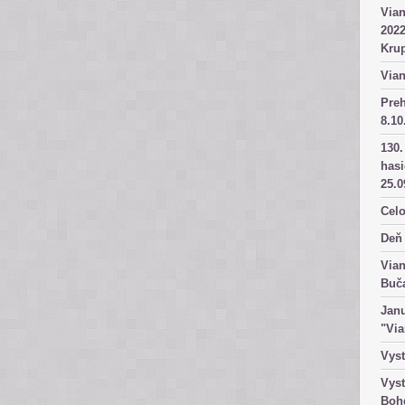
Vian
2022
Kru
Vian
Pre
8.10
130.
has
25.0
Celo
Deň 
Vian
Buč
Janu
"Vi
Vyst
Vyst
Boh