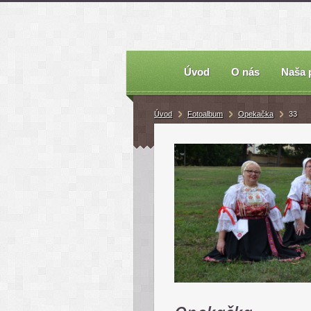
Úvod
O nás
Naša 
Úvod
Fotoalbum
Opekačka
33