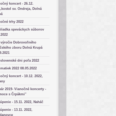
očný koncert - 26.12.
,kostol sv. Ondreja, Dolná
pá
očné trhy 2022
hliadka speváckych súborov
.2022
 výročie Dobrovoľného
ičského zboru Dolná Krupá
9.2021
slovenské dni poľa 2022
matiek 2022 08.05.2022
očný koncert - 10.12. 2022,
any
ár 2019- Vianočné koncerty -
anoce s Črpákmi"
úpenie - 15.11. 2022, Naháč
úpenie - 13.11. 2022,
danovce