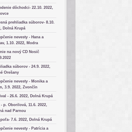
denie dôchodci- 22.10. 2022,
kovce
sná prehliadka súborov- 8.10.
, Dolná Krupá
pčenie nevesty - Hana a
av, 1.10. 2022, Modra
nie na nový CD Nosič
9.2022
liadka súborov - 24.9. 2022,
né Orešany
pčenie nevesty - Monika a
n, 3.9. 2022, Zvončín
ival - 26.6. 2022, Dolná Krupá
 - p. Oborilová, 11.6. 2022,
há nad Parnou
poľa- 7.6. 2022, Dolná Krupá
pčenie nevesty - Patrícia a