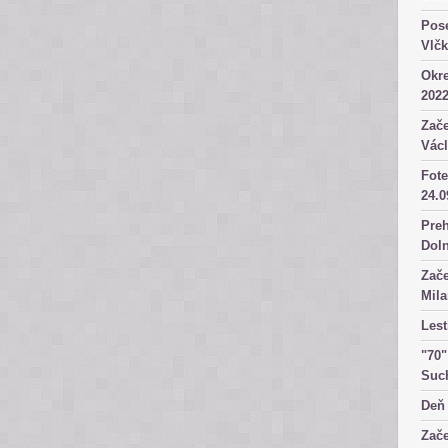
Pose
Vlč
Okre
2022
Zače
Václ
Fote
24.0
Preh
Dol
Zače
Mila
Lest
"70"
Suc
Deň 
Zače