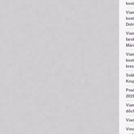
kost
Vian
kost
Dol
Vian
fars
Mári
Vian
kos
kres
Svät
Kru
Pred
2019
Vian
dôc
Vian
Vino