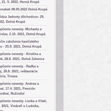
, 21. 5. 2022, Horná Krupá
matiek 08.05.2022 Dolná Krupá
ôdza Jednoty dôchodcov- 29.
022, Dolná Krupá
pčenie nevesty- Michaela a
islav, 2.10. 2021, Dolná Krupá
čie založenia hasičského
u - 25.9. 2021, Dolná Krupá
pčenie nevesty - Kristína a
k, 28.8. 2021, Dolné Zelenice
pčenie nevesty - Radka a
j, 28.8. 2021, reštaurácia
ória, Trnava
pčenie nevesty- Andrea a
al, 17.4. 2021, Penzión
nthal, Ružindol
pčenie nevesty- Lenka a Vitali,
. 2021, Vináreň u Ludvika,
ra