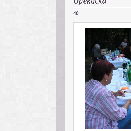
Opekačka
48