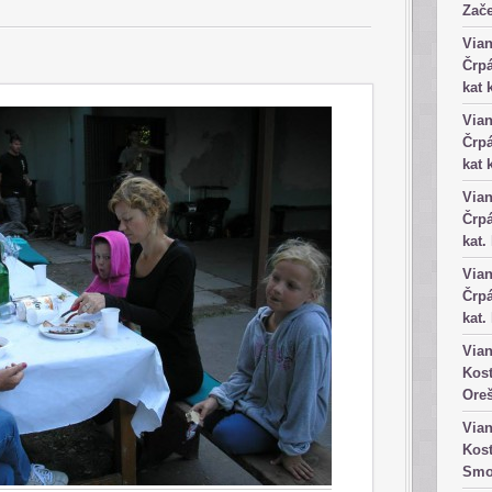
Zače
Vian
Črpá
kat 
Vian
Črpá
kat 
Vian
Črpá
kat.
Vian
Črpá
kat.
Vian
Kost
Ore
Vian
Kost
Smo