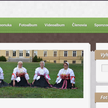
ponuka
Fotoalbum
Videoalbum
Členovia
Sponzor
Vyh
Fo