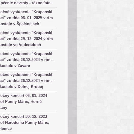
pčenie nevesty - rôzne foto
očné vystúpenie "Krupanskí
ci" zo dňa 06. 01. 2025 v rim
kostole v Špačinciach
očné vystúpenie "Krupanskí
ci" zo dňa 29. 12. 2024 v rim
kostole vo Voderadoch
očné vystúpenie "Krupanskí
ci" zo dňa 28.12.2024 v rim.-
 kostole v Zavare
očné vystúpenie "Krupanskí
ci" zo dňa 26.12.2024 v rim.-
 kostole v Dolnej Krupej
očný koncert 06. 01. 2024
ol Panny Márie, Horné
šany
očný koncert 30. 12. 2023
ol Narodenia Panny Márie,
lenice