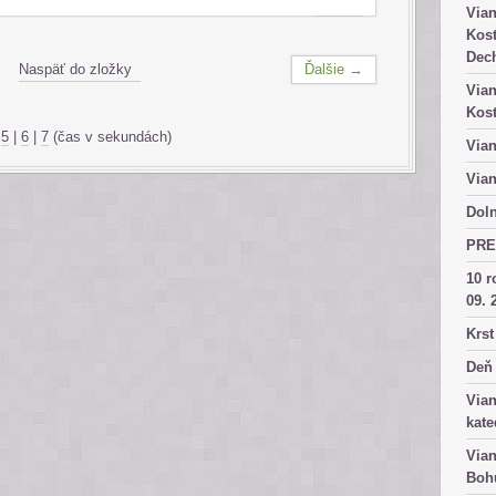
Vian
Kost
Dech
Naspäť do zložky
Ďalšie →
Vian
Kost
|
5
|
6
|
7
(čas v sekundách)
Vian
Vian
Doln
PRE
10 r
09. 
Krst
Deň 
Vian
kate
Vian
Bohu