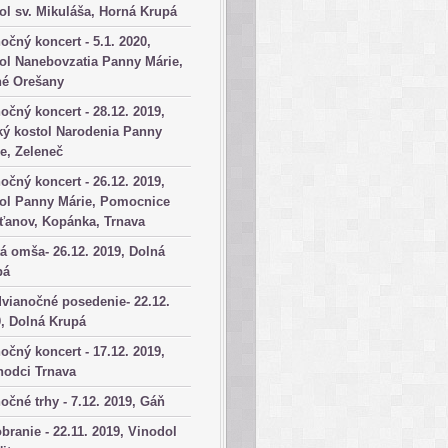
ol sv. Mikuláša, Horná Krupá
očný koncert - 5.1. 2020,
ol Nanebovzatia Panny Márie,
né Orešany
očný koncert - 28.12. 2019,
ký kostol Narodenia Panny
e, Zeleneč
očný koncert - 26.12. 2019,
tol Panny Márie, Pomocnice
ťanov, Kopánka, Trnava
á omša- 26.12. 2019, Dolná
pá
vianočné posedenie- 22.12.
, Dolná Krupá
očný koncert - 17.12. 2019,
hodci Trnava
očné trhy - 7.12. 2019, Gáň
branie - 22.11. 2019, Vinodol