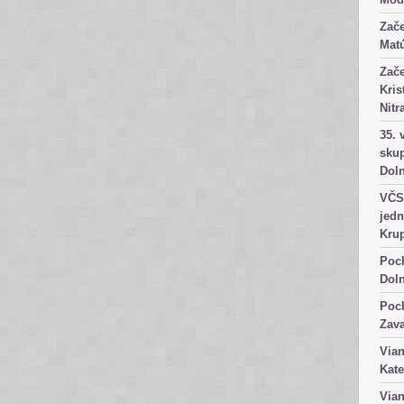
Zače
Matú
Zače
Kris
Nitr
35. 
skup
Dol
VČS 
jedn
Kru
Poch
Dol
Poch
Zav
Vian
Kate
Vian