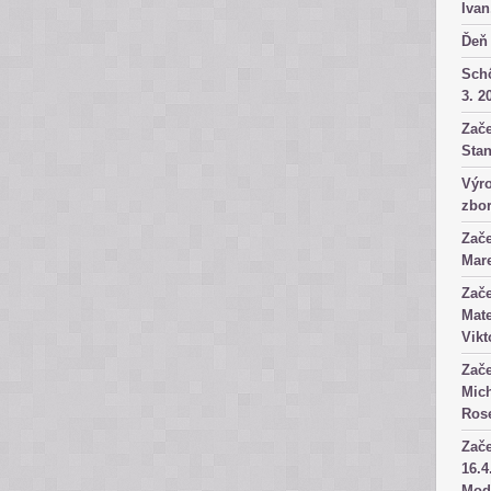
Ivan
Ďeň 
Sch
3. 2
Zače
Stan
Výro
zbor
Zače
Mare
Zače
Mate
Vikt
Zače
Mich
Rose
Zače
16.4
Mod