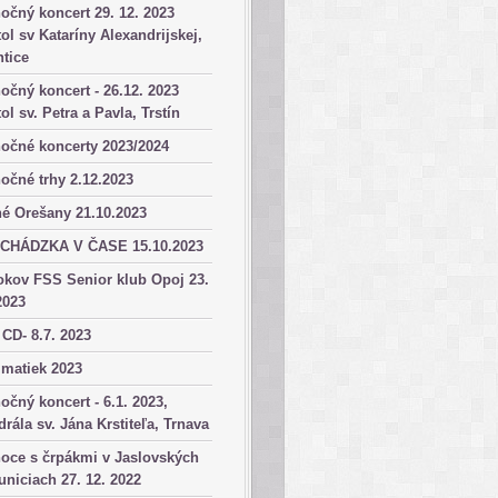
očný koncert 29. 12. 2023
ol sv Kataríny Alexandrijskej,
tice
očný koncert - 26.12. 2023
ol sv. Petra a Pavla, Trstín
očné koncerty 2023/2024
očné trhy 2.12.2023
é Orešany 21.10.2023
CHÁDZKA V ČASE 15.10.2023
okov FSS Senior klub Opoj 23.
2023
 CD- 8.7. 2023
matiek 2023
očný koncert - 6.1. 2023,
drála sv. Jána Krstiteľa, Trnava
oce s črpákmi v Jaslovských
niciach 27. 12. 2022