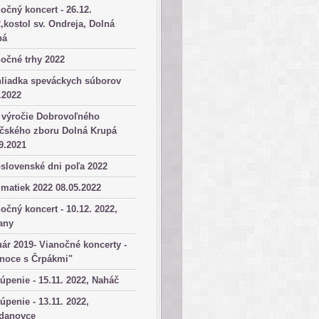
očný koncert - 26.12.
,kostol sv. Ondreja, Dolná
pá
očné trhy 2022
hliadka speváckych súborov
.2022
 výročie Dobrovoľného
ičského zboru Dolná Krupá
9.2021
slovenské dni poľa 2022
matiek 2022 08.05.2022
očný koncert - 10.12. 2022,
any
ár 2019- Vianočné koncerty -
anoce s Črpákmi"
úpenie - 15.11. 2022, Naháč
úpenie - 13.11. 2022,
danovce