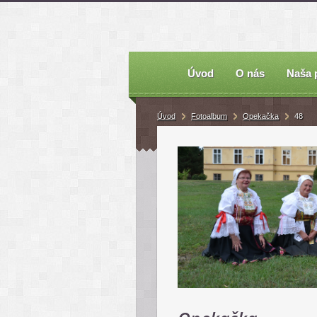
Úvod
O nás
Naša 
Úvod
Fotoalbum
Opekačka
48