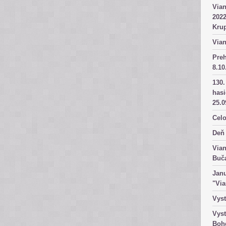
Vian
2022
Kru
Vian
Pre
8.10
130.
has
25.0
Celo
Deň 
Vian
Buč
Janu
"Vi
Vyst
Vyst
Boh