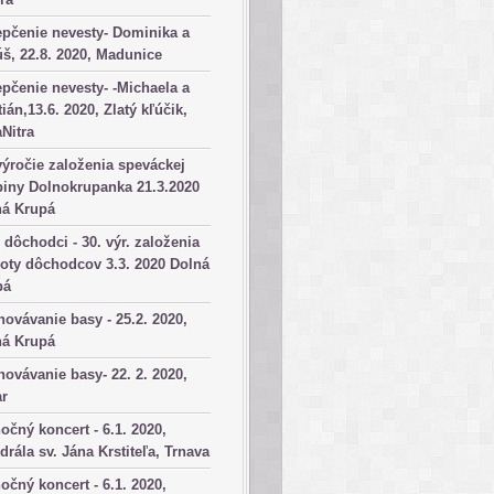
pčenie nevesty- Dominika a
š, 22.8. 2020, Madunice
pčenie nevesty- -Michaela a
tián,13.6. 2020, Zlatý kľúčik,
aNitra
výročie založenia speváckej
iny Dolnokrupanka 21.3.2020
ná Krupá
dôchodci - 30. výr. založenia
oty dôchodcov 3.3. 2020 Dolná
pá
ovávanie basy - 25.2. 2020,
ná Krupá
ovávanie basy- 22. 2. 2020,
ar
očný koncert - 6.1. 2020,
drála sv. Jána Krstiteľa, Trnava
očný koncert - 6.1. 2020,