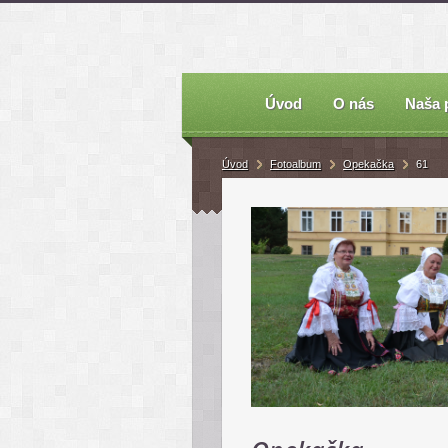
Úvod
O nás
Naša 
Úvod
Fotoalbum
Opekačka
61