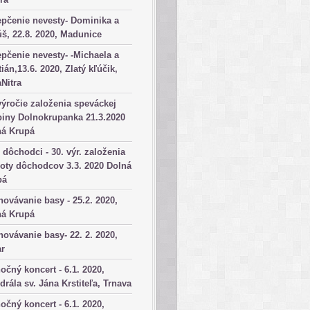
pčenie nevesty- Dominika a
š, 22.8. 2020, Madunice
pčenie nevesty- -Michaela a
tián,13.6. 2020, Zlatý kľúčik,
aNitra
výročie založenia speváckej
iny Dolnokrupanka 21.3.2020
ná Krupá
dôchodci - 30. výr. založenia
oty dôchodcov 3.3. 2020 Dolná
pá
ovávanie basy - 25.2. 2020,
ná Krupá
ovávanie basy- 22. 2. 2020,
ar
očný koncert - 6.1. 2020,
drála sv. Jána Krstiteľa, Trnava
očný koncert - 6.1. 2020,