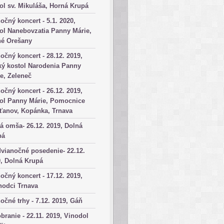
ol sv. Mikuláša, Horná Krupá
očný koncert - 5.1. 2020,
ol Nanebovzatia Panny Márie,
né Orešany
očný koncert - 28.12. 2019,
ký kostol Narodenia Panny
e, Zeleneč
očný koncert - 26.12. 2019,
tol Panny Márie, Pomocnice
ťanov, Kopánka, Trnava
á omša- 26.12. 2019, Dolná
pá
vianočné posedenie- 22.12.
, Dolná Krupá
očný koncert - 17.12. 2019,
hodci Trnava
očné trhy - 7.12. 2019, Gáň
branie - 22.11. 2019, Vinodol