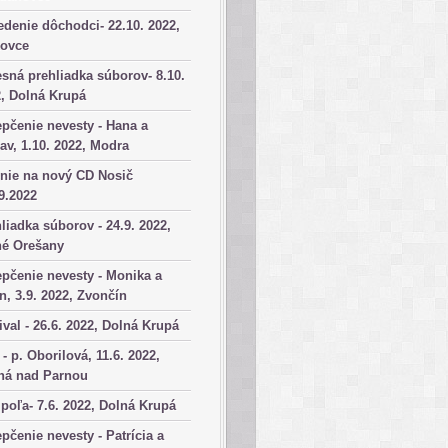
denie dôchodci- 22.10. 2022,
kovce
sná prehliadka súborov- 8.10.
, Dolná Krupá
pčenie nevesty - Hana a
av, 1.10. 2022, Modra
nie na nový CD Nosič
9.2022
liadka súborov - 24.9. 2022,
né Orešany
pčenie nevesty - Monika a
n, 3.9. 2022, Zvončín
ival - 26.6. 2022, Dolná Krupá
 - p. Oborilová, 11.6. 2022,
há nad Parnou
poľa- 7.6. 2022, Dolná Krupá
pčenie nevesty - Patrícia a