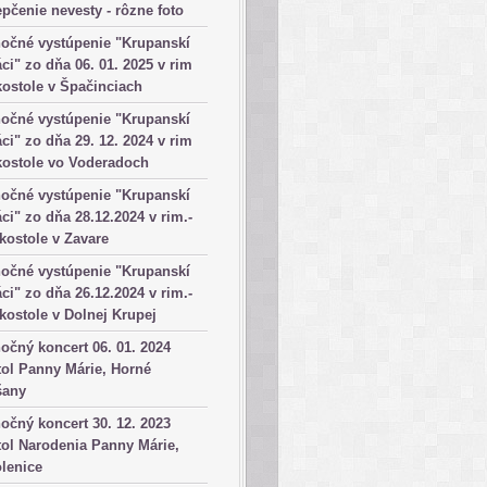
pčenie nevesty - rôzne foto
očné vystúpenie "Krupanskí
ci" zo dňa 06. 01. 2025 v rim
kostole v Špačinciach
očné vystúpenie "Krupanskí
ci" zo dňa 29. 12. 2024 v rim
kostole vo Voderadoch
očné vystúpenie "Krupanskí
ci" zo dňa 28.12.2024 v rim.-
 kostole v Zavare
očné vystúpenie "Krupanskí
ci" zo dňa 26.12.2024 v rim.-
 kostole v Dolnej Krupej
očný koncert 06. 01. 2024
ol Panny Márie, Horné
šany
očný koncert 30. 12. 2023
ol Narodenia Panny Márie,
lenice