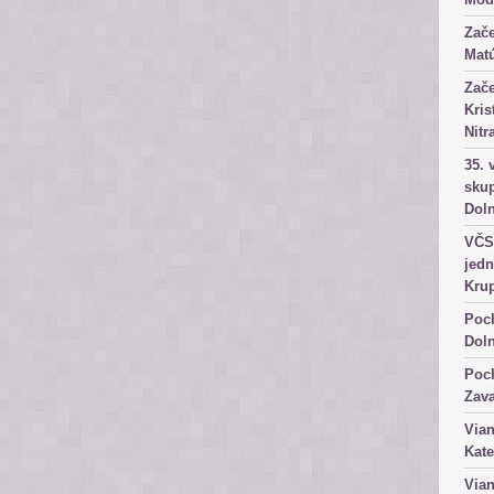
Zače
Matú
Zače
Kris
Nitr
35. 
skup
Dol
VČS 
jedn
Kru
Poch
Dol
Poch
Zav
Vian
Kate
Vian