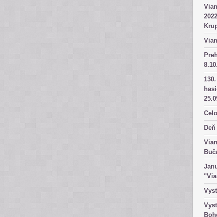
Vian
2022
Kru
Vian
Pre
8.10
130.
has
25.0
Celo
Deň 
Vian
Buč
Janu
"Vi
Vyst
Vyst
Boh