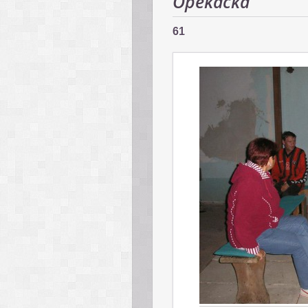
Opekačka
61