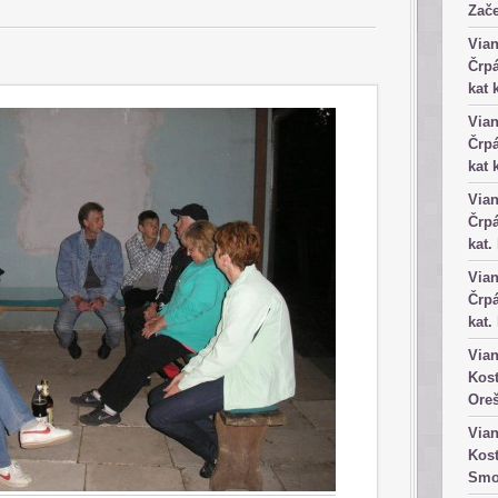
Zače
Vian
Črpá
kat 
Vian
Črpá
kat 
Vian
Črpá
kat.
Vian
Črpá
kat.
Vian
Kost
Ore
Vian
Kost
Smo