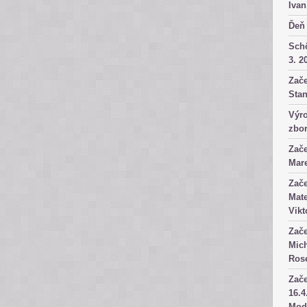
Ivan
Ďeň 
Sch
3. 2
Zače
Stan
Výro
zbor
Zače
Mare
Zače
Mate
Vikt
Zače
Mich
Rose
Zače
16.4
Mod