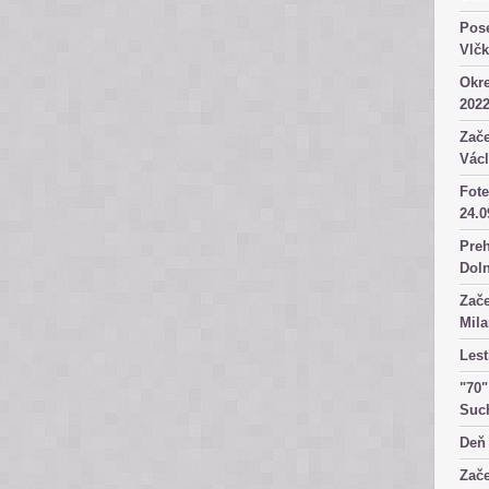
Pose
Vlč
Okre
2022
Zače
Václ
Fote
24.0
Preh
Dol
Zače
Mila
Lest
"70"
Suc
Deň 
Zače