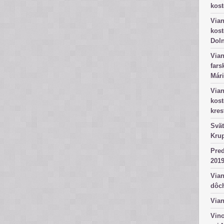
kost
Vian
kost
Dol
Vian
fars
Mári
Vian
kos
kres
Svät
Kru
Pred
2019
Vian
dôc
Vian
Vino