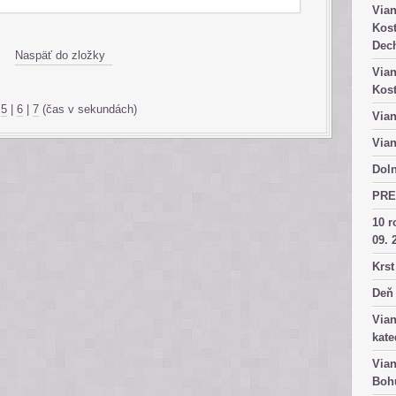
Vian
Kost
Dech
Naspäť do zložky
Vian
Kost
|
5
|
6
|
7
(čas v sekundách)
Vian
Vian
Doln
PRE
10 r
09. 
Krst
Deň 
Vian
kate
Vian
Bohu