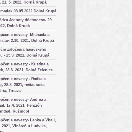
, 21. 5. 2022, Horná Krupá
matiek 08.05.2022 Dolná Krupá
ôdza Jednoty dôchodcov- 29.
022, Dolná Krupá
pčenie nevesty- Michaela a
islav, 2.10. 2021, Dolná Krupá
čie založenia hasičského
u - 25.9. 2021, Dolná Krupá
pčenie nevesty - Kristína a
k, 28.8. 2021, Dolné Zelenice
pčenie nevesty - Radka a
j, 28.8. 2021, reštaurácia
ória, Trnava
pčenie nevesty- Andrea a
al, 17.4. 2021, Penzión
nthal, Ružindol
pčenie nevesty- Lenka a Vitali,
. 2021, Vináreň u Ludvika,
ra