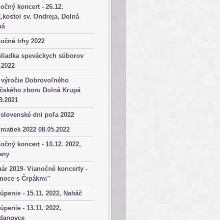
očný koncert - 26.12.
,kostol sv. Ondreja, Dolná
pá
očné trhy 2022
hliadka speváckych súborov
.2022
 výročie Dobrovoľného
ičského zboru Dolná Krupá
9.2021
slovenské dni poľa 2022
matiek 2022 08.05.2022
očný koncert - 10.12. 2022,
any
ár 2019- Vianočné koncerty -
anoce s Črpákmi"
úpenie - 15.11. 2022, Naháč
úpenie - 13.11. 2022,
danovce