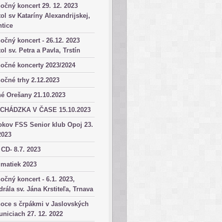
očný koncert 29. 12. 2023
ol sv Kataríny Alexandrijskej,
tice
očný koncert - 26.12. 2023
ol sv. Petra a Pavla, Trstín
očné koncerty 2023/2024
očné trhy 2.12.2023
é Orešany 21.10.2023
CHÁDZKA V ČASE 15.10.2023
okov FSS Senior klub Opoj 23.
2023
 CD- 8.7. 2023
matiek 2023
očný koncert - 6.1. 2023,
drála sv. Jána Krstiteľa, Trnava
oce s črpákmi v Jaslovských
niciach 27. 12. 2022