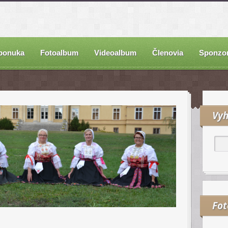
ponuka
Fotoalbum
Videoalbum
Členovia
Sponzor
Vyh
Fo