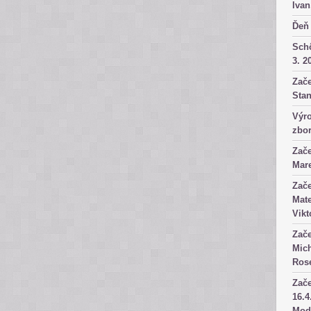
Ivan
Ďeň 
Sch
3. 2
Zače
Stan
Výro
zbor
Zače
Mare
Zače
Mate
Vikt
Zače
Mich
Rose
Zače
16.4
Mod