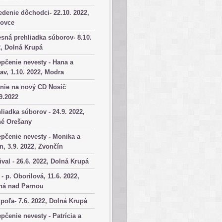
denie dôchodci- 22.10. 2022,
kovce
sná prehliadka súborov- 8.10.
, Dolná Krupá
pčenie nevesty - Hana a
av, 1.10. 2022, Modra
nie na nový CD Nosič
9.2022
liadka súborov - 24.9. 2022,
né Orešany
pčenie nevesty - Monika a
n, 3.9. 2022, Zvončín
ival - 26.6. 2022, Dolná Krupá
 - p. Oborilová, 11.6. 2022,
há nad Parnou
poľa- 7.6. 2022, Dolná Krupá
pčenie nevesty - Patrícia a