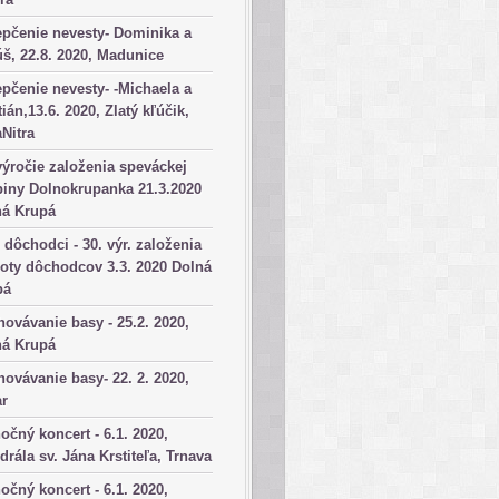
pčenie nevesty- Dominika a
š, 22.8. 2020, Madunice
pčenie nevesty- -Michaela a
tián,13.6. 2020, Zlatý kľúčik,
aNitra
výročie založenia speváckej
iny Dolnokrupanka 21.3.2020
ná Krupá
dôchodci - 30. výr. založenia
oty dôchodcov 3.3. 2020 Dolná
pá
ovávanie basy - 25.2. 2020,
ná Krupá
ovávanie basy- 22. 2. 2020,
ar
očný koncert - 6.1. 2020,
drála sv. Jána Krstiteľa, Trnava
očný koncert - 6.1. 2020,