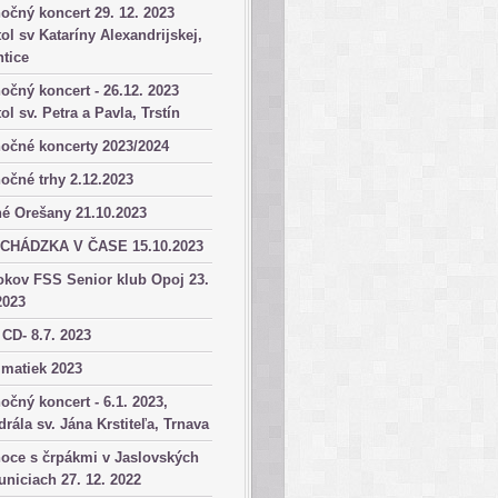
očný koncert 29. 12. 2023
ol sv Kataríny Alexandrijskej,
tice
očný koncert - 26.12. 2023
ol sv. Petra a Pavla, Trstín
očné koncerty 2023/2024
očné trhy 2.12.2023
é Orešany 21.10.2023
CHÁDZKA V ČASE 15.10.2023
okov FSS Senior klub Opoj 23.
2023
 CD- 8.7. 2023
matiek 2023
očný koncert - 6.1. 2023,
drála sv. Jána Krstiteľa, Trnava
oce s črpákmi v Jaslovských
niciach 27. 12. 2022