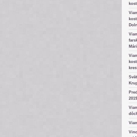
kost
Vian
kost
Dol
Vian
fars
Mári
Vian
kos
kres
Svät
Kru
Pred
2019
Vian
dôc
Vian
Vino