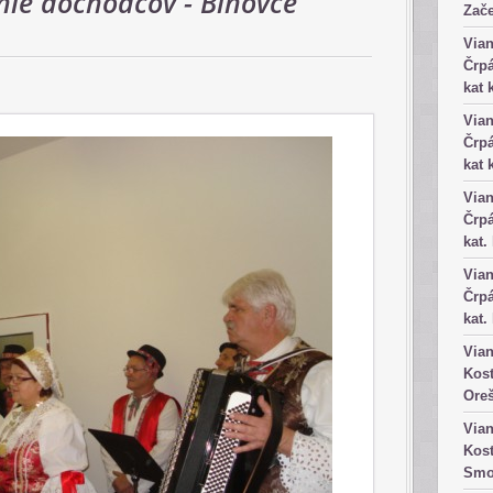
ie dôchodcov - Bíňovce
Zače
Vian
Črpá
kat 
Vian
Črpá
kat 
Vian
Črpá
kat.
Vian
Črpá
kat.
Vian
Kost
Ore
Vian
Kost
Smo