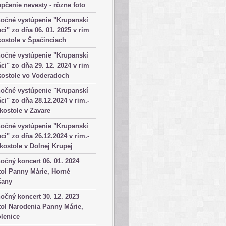
pčenie nevesty - rôzne foto
očné vystúpenie "Krupanskí
ci" zo dňa 06. 01. 2025 v rim
kostole v Špačinciach
očné vystúpenie "Krupanskí
ci" zo dňa 29. 12. 2024 v rim
kostole vo Voderadoch
očné vystúpenie "Krupanskí
ci" zo dňa 28.12.2024 v rim.-
 kostole v Zavare
očné vystúpenie "Krupanskí
ci" zo dňa 26.12.2024 v rim.-
 kostole v Dolnej Krupej
očný koncert 06. 01. 2024
ol Panny Márie, Horné
šany
očný koncert 30. 12. 2023
ol Narodenia Panny Márie,
lenice