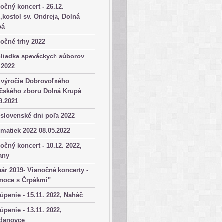
očný koncert - 26.12.
,kostol sv. Ondreja, Dolná
pá
očné trhy 2022
hliadka speváckych súborov
.2022
 výročie Dobrovoľného
ičského zboru Dolná Krupá
9.2021
slovenské dni poľa 2022
matiek 2022 08.05.2022
očný koncert - 10.12. 2022,
any
ár 2019- Vianočné koncerty -
anoce s Črpákmi"
úpenie - 15.11. 2022, Naháč
úpenie - 13.11. 2022,
danovce