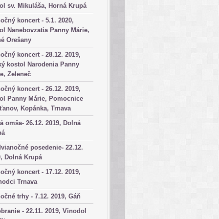
ol sv. Mikuláša, Horná Krupá
očný koncert - 5.1. 2020,
ol Nanebovzatia Panny Márie,
né Orešany
očný koncert - 28.12. 2019,
ký kostol Narodenia Panny
e, Zeleneč
očný koncert - 26.12. 2019,
tol Panny Márie, Pomocnice
ťanov, Kopánka, Trnava
á omša- 26.12. 2019, Dolná
pá
vianočné posedenie- 22.12.
, Dolná Krupá
očný koncert - 17.12. 2019,
hodci Trnava
očné trhy - 7.12. 2019, Gáň
branie - 22.11. 2019, Vinodol