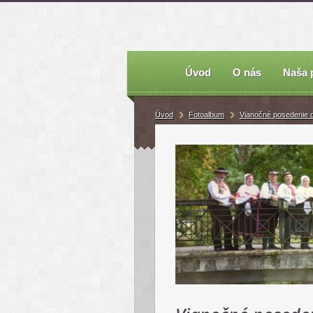
Úvod
O nás
Naša 
Úvod
Fotoalbum
Vianočné posedenie 