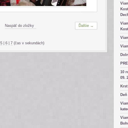
Vian
Kost
Dech
Vian
Naspäť do zložky
Ďalšie →
Kost
Vian
|
5
|
6
|
7
(čas v sekundách)
Vian
Doln
PRE
10 r
09. 
Krst
Deň 
Vian
kate
Vian
Bohu