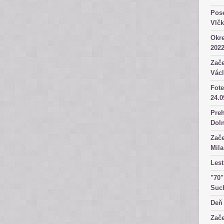
Pose
Vlč
Okre
2022
Zače
Václ
Fote
24.0
Preh
Dol
Zače
Mila
Lest
"70"
Suc
Deň 
Zače