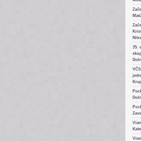
Zače
Matú
Zače
Kris
Nitr
35. 
skup
Dol
VČS 
jedn
Kru
Poch
Dol
Poch
Zav
Vian
Kate
Vian