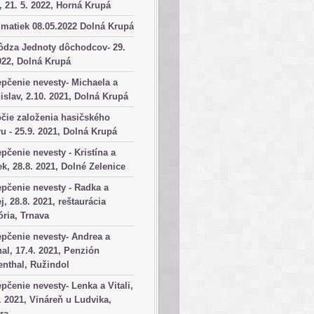
, 21. 5. 2022, Horná Krupá
matiek 08.05.2022 Dolná Krupá
ôdza Jednoty dôchodcov- 29.
022, Dolná Krupá
pčenie nevesty- Michaela a
islav, 2.10. 2021, Dolná Krupá
čie založenia hasičského
u - 25.9. 2021, Dolná Krupá
pčenie nevesty - Kristína a
k, 28.8. 2021, Dolné Zelenice
pčenie nevesty - Radka a
j, 28.8. 2021, reštaurácia
ória, Trnava
pčenie nevesty- Andrea a
al, 17.4. 2021, Penzión
nthal, Ružindol
pčenie nevesty- Lenka a Vitali,
. 2021, Vináreň u Ludvika,
ra