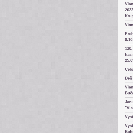
Vian
2022
Kru
Vian
Pre
8.10
130.
has
25.0
Celo
Deň 
Vian
Buč
Janu
"Vi
Vyst
Vyst
Boh