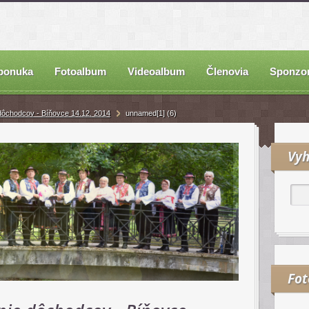
ponuka
Fotoalbum
Videoalbum
Členovia
Sponzor
dôchodcov - Bíňovce 14.12. 2014
unnamed[1] (6)
Vyh
Fo