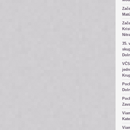
Zače
Matú
Zače
Kris
Nitr
35. 
skup
Dol
VČS 
jedn
Kru
Poch
Dol
Poch
Zav
Vian
Kate
Vian