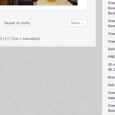
Vian
Kost
Dech
Vian
Naspäť do zložky
Ďalšie →
Kost
Vian
|
5
|
6
|
7
(čas v sekundách)
Vian
Doln
PRE
10 r
09. 
Krst
Deň 
Vian
kate
Vian
Bohu