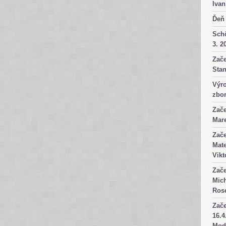
Ivan
Ďeň 
Sch
3. 2
Zače
Stan
Výro
zbor
Zače
Mare
Zače
Mate
Vikt
Zače
Mich
Rose
Zače
16.4
Mod