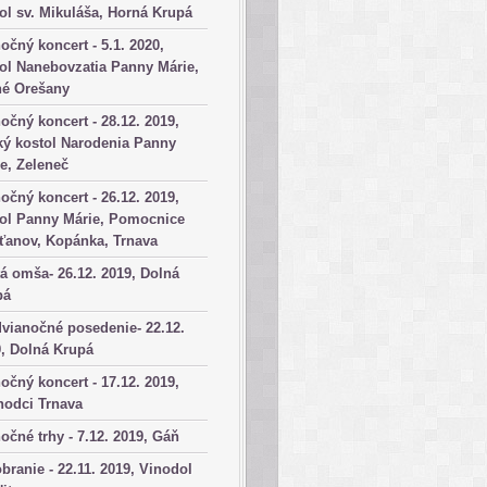
ol sv. Mikuláša, Horná Krupá
očný koncert - 5.1. 2020,
ol Nanebovzatia Panny Márie,
né Orešany
očný koncert - 28.12. 2019,
ký kostol Narodenia Panny
e, Zeleneč
očný koncert - 26.12. 2019,
tol Panny Márie, Pomocnice
ťanov, Kopánka, Trnava
á omša- 26.12. 2019, Dolná
pá
vianočné posedenie- 22.12.
, Dolná Krupá
očný koncert - 17.12. 2019,
hodci Trnava
očné trhy - 7.12. 2019, Gáň
branie - 22.11. 2019, Vinodol