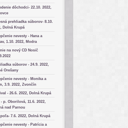
denie dôchodci- 22.10. 2022,
kovce
sná prehliadka súborov- 8.10.
, Dolná Krupá
pčenie nevesty - Hana a
av, 1.10. 2022, Modra
nie na nový CD Nosič
9.2022
liadka súborov - 24.9. 2022,
né Orešany
pčenie nevesty - Monika a
n, 3.9. 2022, Zvončín
ival - 26.6. 2022, Dolná Krupá
 - p. Oborilová, 11.6. 2022,
há nad Parnou
poľa- 7.6. 2022, Dolná Krupá
pčenie nevesty - Patrícia a