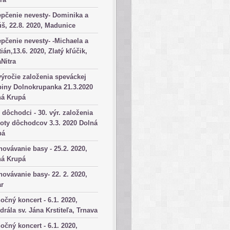
pčenie nevesty- Dominika a
š, 22.8. 2020, Madunice
pčenie nevesty- -Michaela a
tián,13.6. 2020, Zlatý kľúčik,
aNitra
výročie založenia speváckej
iny Dolnokrupanka 21.3.2020
ná Krupá
dôchodci - 30. výr. založenia
oty dôchodcov 3.3. 2020 Dolná
pá
ovávanie basy - 25.2. 2020,
ná Krupá
ovávanie basy- 22. 2. 2020,
ar
očný koncert - 6.1. 2020,
drála sv. Jána Krstiteľa, Trnava
očný koncert - 6.1. 2020,