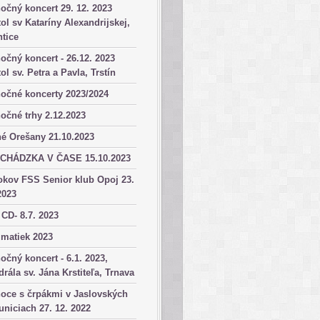
očný koncert 29. 12. 2023
ol sv Kataríny Alexandrijskej,
tice
očný koncert - 26.12. 2023
ol sv. Petra a Pavla, Trstín
očné koncerty 2023/2024
očné trhy 2.12.2023
é Orešany 21.10.2023
CHÁDZKA V ČASE 15.10.2023
okov FSS Senior klub Opoj 23.
2023
 CD- 8.7. 2023
matiek 2023
očný koncert - 6.1. 2023,
drála sv. Jána Krstiteľa, Trnava
oce s črpákmi v Jaslovských
niciach 27. 12. 2022