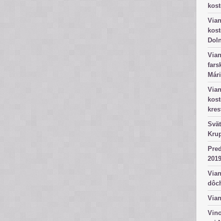
kost
Vian
kost
Dol
Vian
fars
Mári
Vian
kos
kres
Svät
Kru
Pred
2019
Vian
dôc
Vian
Vino