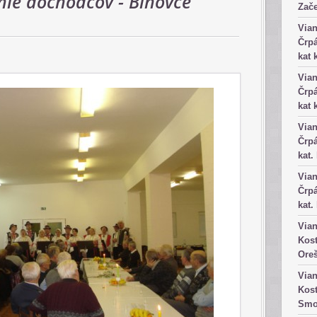
ie dôchodcov - Bíňovce
Zače
Vian
Črpá
kat 
Vian
Črpá
kat 
Vian
Črpá
kat.
Vian
Črpá
kat.
Vian
Kost
Ore
Vian
Kost
Smo