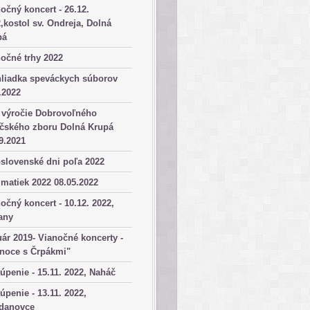
očný koncert - 26.12.
,kostol sv. Ondreja, Dolná
pá
očné trhy 2022
hliadka speváckych súborov
.2022
 výročie Dobrovoľného
ičského zboru Dolná Krupá
9.2021
slovenské dni poľa 2022
matiek 2022 08.05.2022
očný koncert - 10.12. 2022,
any
ár 2019- Vianočné koncerty -
anoce s Črpákmi"
úpenie - 15.11. 2022, Naháč
úpenie - 13.11. 2022,
danovce