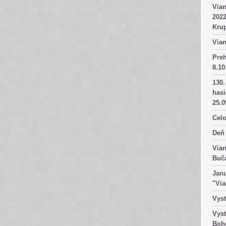
Vian
2022
Kru
Vian
Pre
8.10
130.
has
25.0
Celo
Deň 
Vian
Buč
Janu
"Vi
Vyst
Vyst
Boh