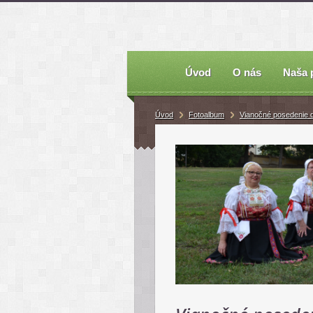
Úvod
O nás
Naša 
Úvod
Fotoalbum
Vianočné posedenie 