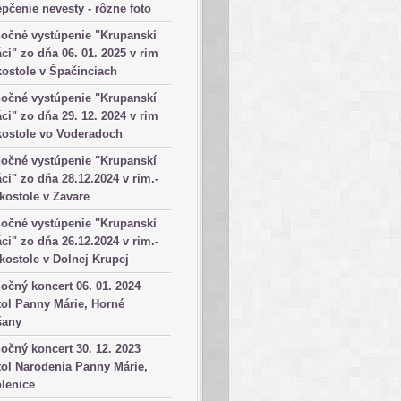
pčenie nevesty - rôzne foto
očné vystúpenie "Krupanskí
ci" zo dňa 06. 01. 2025 v rim
kostole v Špačinciach
očné vystúpenie "Krupanskí
ci" zo dňa 29. 12. 2024 v rim
kostole vo Voderadoch
očné vystúpenie "Krupanskí
ci" zo dňa 28.12.2024 v rim.-
 kostole v Zavare
očné vystúpenie "Krupanskí
ci" zo dňa 26.12.2024 v rim.-
 kostole v Dolnej Krupej
očný koncert 06. 01. 2024
ol Panny Márie, Horné
šany
očný koncert 30. 12. 2023
ol Narodenia Panny Márie,
lenice