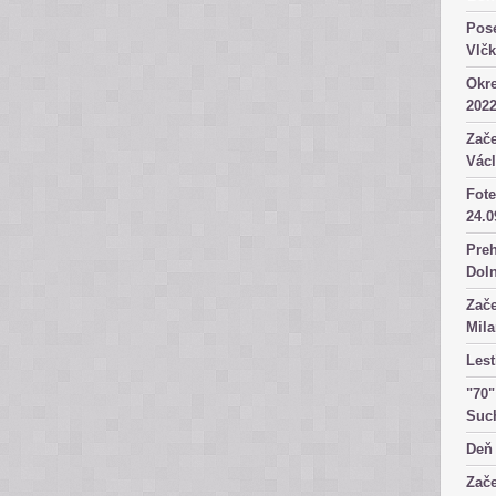
Pose
Vlč
Okre
2022
Zače
Václ
Fote
24.0
Preh
Dol
Zače
Mila
Lest
"70"
Suc
Deň 
Zače