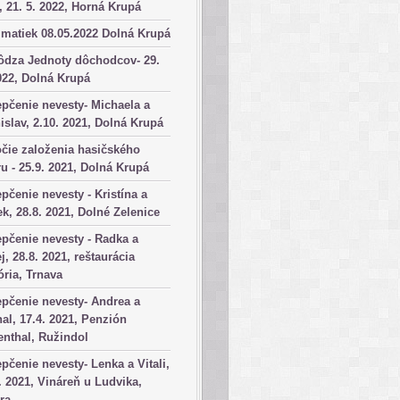
, 21. 5. 2022, Horná Krupá
matiek 08.05.2022 Dolná Krupá
ôdza Jednoty dôchodcov- 29.
022, Dolná Krupá
pčenie nevesty- Michaela a
islav, 2.10. 2021, Dolná Krupá
čie založenia hasičského
u - 25.9. 2021, Dolná Krupá
pčenie nevesty - Kristína a
k, 28.8. 2021, Dolné Zelenice
pčenie nevesty - Radka a
j, 28.8. 2021, reštaurácia
ória, Trnava
pčenie nevesty- Andrea a
al, 17.4. 2021, Penzión
nthal, Ružindol
pčenie nevesty- Lenka a Vitali,
. 2021, Vináreň u Ludvika,
ra