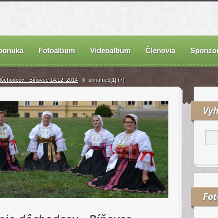
ponuka
Fotoalbum
Videoalbum
Členovia
Sponzor
dôchodcov - Bíňovce 14.12. 2014
unnamed[1] (7)
Vyh
Fo