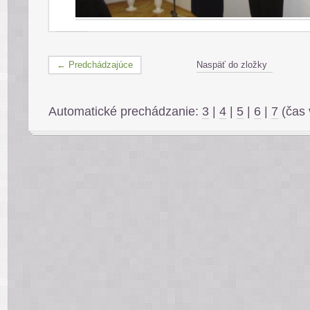
← Predchádzajúce
Naspäť do zložky
Automatické prechádzanie:
3
|
4
|
5
|
6
|
7
(čas 