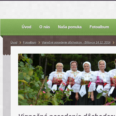
Úvod
O nás
Naša ponuka
Fotoalbum
Úvod
Fotoalbum
Vianočné posedenie dôchodcov - Bíňovce 14.12. 2014