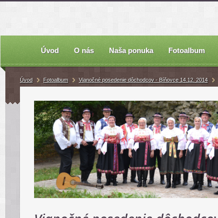
Úvod
O nás
Naša ponuka
Fotoalbum
Úvod
Fotoalbum
Vianočné posedenie dôchodcov - Bíňovce 14.12. 2014