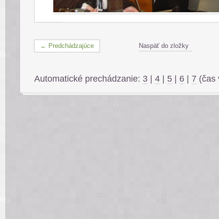
← Predchádzajúce
Naspäť do zložky
Automatické prechádzanie:
3
|
4
|
5
|
6
|
7
(čas 