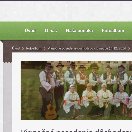
Úvod
O nás
Naša ponuka
Fotoalbum
Úvod
Fotoalbum
Vianočné posedenie dôchodcov - Bíňovce 14.12. 2014