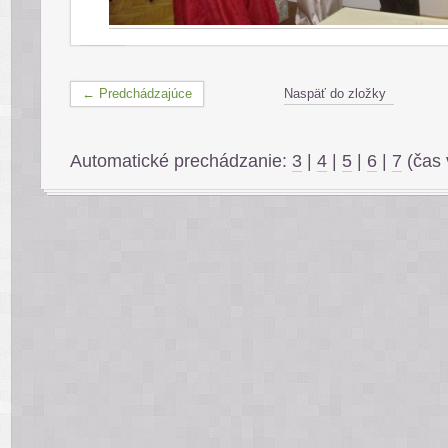
← Predchádzajúce
Naspäť do zložky
Automatické prechádzanie:
3
|
4
|
5
|
6
|
7
(čas 