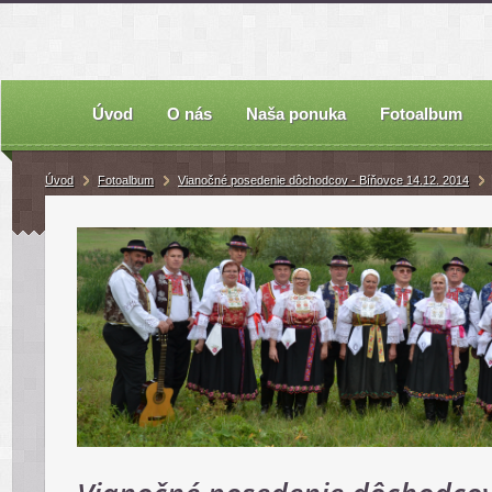
Úvod
O nás
Naša ponuka
Fotoalbum
Úvod
Fotoalbum
Vianočné posedenie dôchodcov - Bíňovce 14.12. 2014