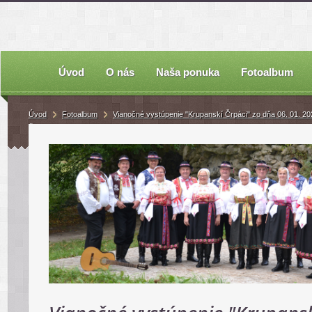
Úvod
O nás
Naša ponuka
Fotoalbum
Úvod
Fotoalbum
Vianočné vystúpenie "Krupanskí Črpáci" zo dňa 06. 01. 202
Špačinciach
IMG_0723