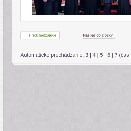
← Predchádzajúce
Naspäť do zložky
Automatické prechádzanie:
3
|
4
|
5
|
6
|
7
(čas 