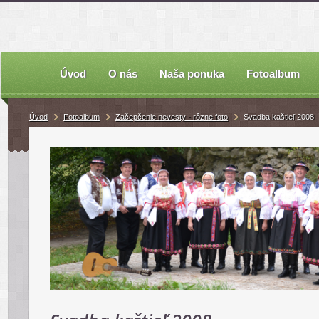
Úvod
O nás
Naša ponuka
Fotoalbum
Úvod
Fotoalbum
Začepčenie nevesty - rôzne foto
Svadba kaštieľ 2008