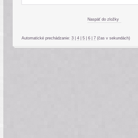
Naspäť do zložky
Automatické prechádzanie:
3
|
4
|
5
|
6
|
7
(čas v sekundách)