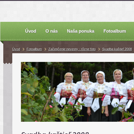
Úvod
O nás
Naša ponuka
Fotoalbum
Úvod
Fotoalbum
Začepčenie nevesty - rôzne foto
Svadba kaštieľ 2008