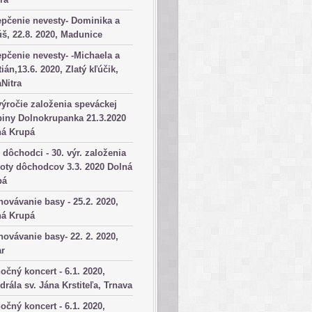
pčenie nevesty- Dominika a
š, 22.8. 2020, Madunice
pčenie nevesty- -Michaela a
tián,13.6. 2020, Zlatý kľúčik,
aNitra
výročie založenia speváckej
iny Dolnokrupanka 21.3.2020
ná Krupá
dôchodci - 30. výr. založenia
oty dôchodcov 3.3. 2020 Dolná
pá
ovávanie basy - 25.2. 2020,
ná Krupá
ovávanie basy- 22. 2. 2020,
ar
očný koncert - 6.1. 2020,
drála sv. Jána Krstiteľa, Trnava
očný koncert - 6.1. 2020,