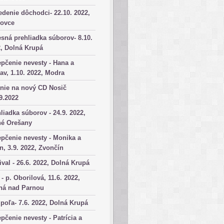
denie dôchodci- 22.10. 2022,
kovce
sná prehliadka súborov- 8.10.
, Dolná Krupá
pčenie nevesty - Hana a
av, 1.10. 2022, Modra
nie na nový CD Nosič
9.2022
liadka súborov - 24.9. 2022,
né Orešany
pčenie nevesty - Monika a
n, 3.9. 2022, Zvončín
ival - 26.6. 2022, Dolná Krupá
 - p. Oborilová, 11.6. 2022,
há nad Parnou
poľa- 7.6. 2022, Dolná Krupá
pčenie nevesty - Patrícia a