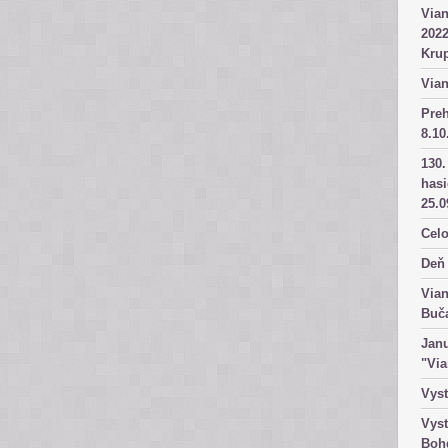
Vian
2022
Kru
Vian
Pre
8.10
130.
has
25.0
Celo
Deň 
Vian
Buč
Janu
"Vi
Vyst
Vyst
Boh