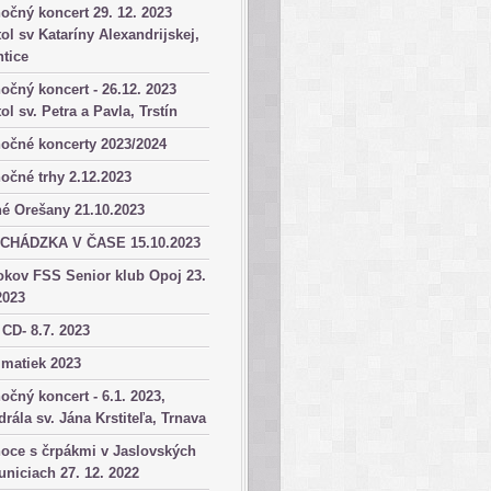
očný koncert 29. 12. 2023
ol sv Kataríny Alexandrijskej,
tice
očný koncert - 26.12. 2023
ol sv. Petra a Pavla, Trstín
očné koncerty 2023/2024
očné trhy 2.12.2023
é Orešany 21.10.2023
CHÁDZKA V ČASE 15.10.2023
okov FSS Senior klub Opoj 23.
2023
 CD- 8.7. 2023
matiek 2023
očný koncert - 6.1. 2023,
drála sv. Jána Krstiteľa, Trnava
oce s črpákmi v Jaslovských
niciach 27. 12. 2022