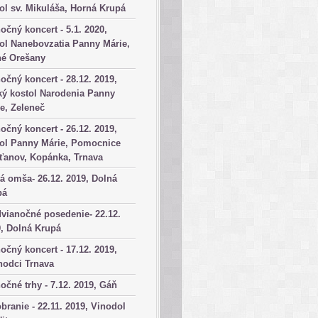
ol sv. Mikuláša, Horná Krupá
očný koncert - 5.1. 2020,
ol Nanebovzatia Panny Márie,
né Orešany
očný koncert - 28.12. 2019,
ký kostol Narodenia Panny
e, Zeleneč
očný koncert - 26.12. 2019,
tol Panny Márie, Pomocnice
ťanov, Kopánka, Trnava
á omša- 26.12. 2019, Dolná
pá
vianočné posedenie- 22.12.
, Dolná Krupá
očný koncert - 17.12. 2019,
hodci Trnava
očné trhy - 7.12. 2019, Gáň
branie - 22.11. 2019, Vinodol