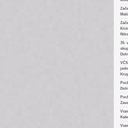
Zače
Matú
Zače
Kris
Nitr
35. 
skup
Dol
VČS 
jedn
Kru
Poch
Dol
Poch
Zav
Vian
Kate
Vian