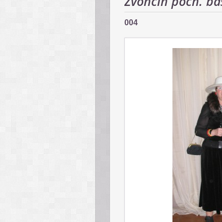
Zvončín poch. ba
004