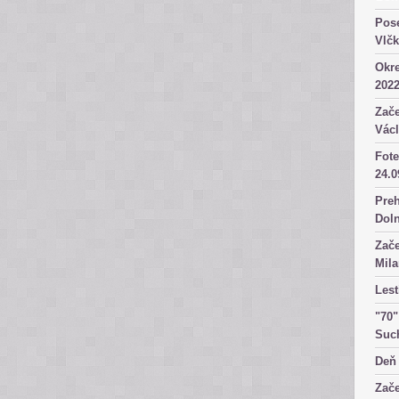
Pose
Vlč
Okre
2022
Zače
Václ
Fote
24.0
Preh
Dol
Zače
Mila
Lest
"70"
Suc
Deň 
Zače