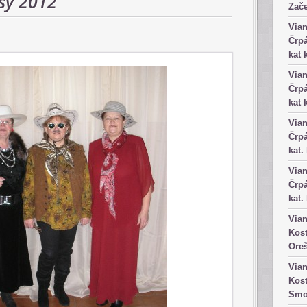
sy 2012
Zače
Vian
Črpá
kat 
Vian
Črpá
kat 
Vian
Črpá
kat.
Vian
Črpá
kat.
Vian
Kost
Ore
Vian
Kost
Smo