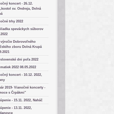
očný koncert - 26.12.
,kostol sv. Ondreja, Dolná
pá
očné trhy 2022
hliadka speváckych súborov
.2022
 výročie Dobrovoľného
ičského zboru Dolná Krupá
9.2021
slovenské dni poľa 2022
matiek 2022 08.05.2022
očný koncert - 10.12. 2022,
any
ár 2019- Vianočné koncerty -
anoce s Črpákmi"
úpenie - 15.11. 2022, Naháč
úpenie - 13.11. 2022,
danovce