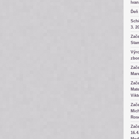
Ivan
Ďeň 
Sch
3. 2
Zače
Stan
Výro
zbor
Zače
Mare
Zače
Mate
Vikt
Zače
Mich
Rose
Zače
16.4
Mod