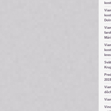
kost
Vian
kost
Dol
Vian
fars
Mári
Vian
kos
kres
Svät
Kru
Pred
2019
Vian
dôc
Vian
Vino