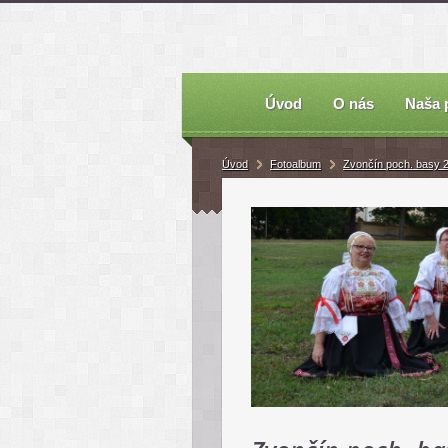
Úvod
O nás
Naša 
Úvod
Fotoalbum
Zvončín poch. basy 