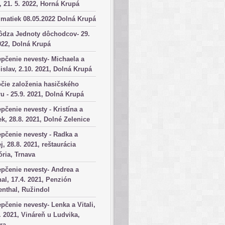
, 21. 5. 2022, Horná Krupá
matiek 08.05.2022 Dolná Krupá
ôdza Jednoty dôchodcov- 29.
022, Dolná Krupá
pčenie nevesty- Michaela a
islav, 2.10. 2021, Dolná Krupá
čie založenia hasičského
u - 25.9. 2021, Dolná Krupá
pčenie nevesty - Kristína a
k, 28.8. 2021, Dolné Zelenice
pčenie nevesty - Radka a
j, 28.8. 2021, reštaurácia
ória, Trnava
pčenie nevesty- Andrea a
al, 17.4. 2021, Penzión
nthal, Ružindol
pčenie nevesty- Lenka a Vitali,
. 2021, Vináreň u Ludvika,
ra