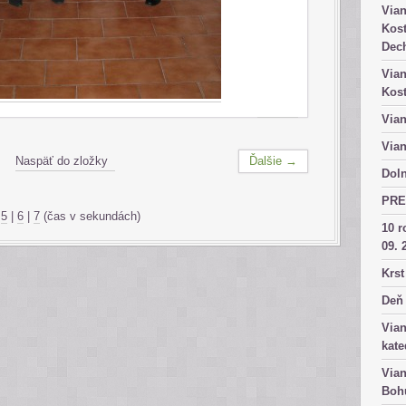
Vian
Kost
Dech
Vian
Kost
Vian
Vian
Naspäť do zložky
Ďalšie →
Doln
PRE
|
5
|
6
|
7
(čas v sekundách)
10 r
09. 
Krst
Deň 
Vian
kate
Vian
Bohu