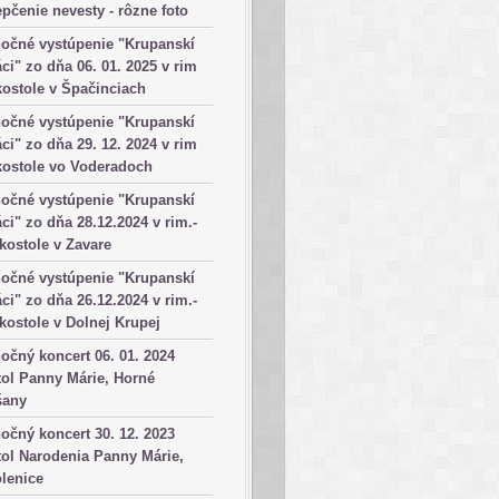
pčenie nevesty - rôzne foto
očné vystúpenie "Krupanskí
ci" zo dňa 06. 01. 2025 v rim
kostole v Špačinciach
očné vystúpenie "Krupanskí
ci" zo dňa 29. 12. 2024 v rim
kostole vo Voderadoch
očné vystúpenie "Krupanskí
ci" zo dňa 28.12.2024 v rim.-
 kostole v Zavare
očné vystúpenie "Krupanskí
ci" zo dňa 26.12.2024 v rim.-
 kostole v Dolnej Krupej
očný koncert 06. 01. 2024
ol Panny Márie, Horné
šany
očný koncert 30. 12. 2023
ol Narodenia Panny Márie,
lenice