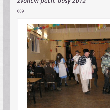
Zvončín poch. basy 2012
009