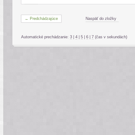
← Predchádzajúce
Naspäť do zložky
Automatické prechádzanie:
3
|
4
|
5
|
6
|
7
(čas v sekundách)