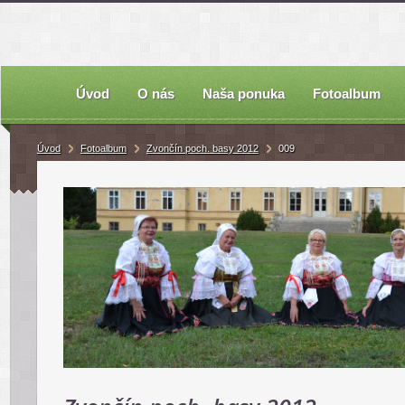
Úvod
O nás
Naša ponuka
Fotoalbum
Úvod
Fotoalbum
Zvončín poch. basy 2012
009