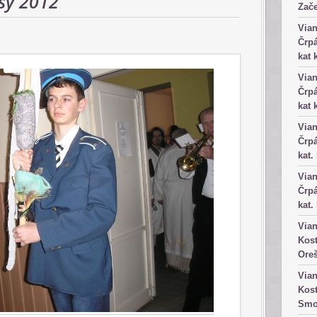
sy 2012
Zače
Vian
Črpá
kat 
Vian
Črpá
kat 
Vian
Črpá
kat.
Vian
Črpá
kat.
Vian
Kost
Ore
Vian
Kost
Smo