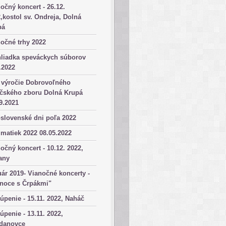
očný koncert - 26.12.
,kostol sv. Ondreja, Dolná
pá
očné trhy 2022
hliadka speváckych súborov
.2022
 výročie Dobrovoľného
ičského zboru Dolná Krupá
9.2021
slovenské dni poľa 2022
matiek 2022 08.05.2022
očný koncert - 10.12. 2022,
any
ár 2019- Vianočné koncerty -
anoce s Črpákmi"
úpenie - 15.11. 2022, Naháč
úpenie - 13.11. 2022,
danovce