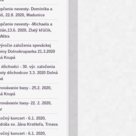
pčenie nevesty- Dominika a
š, 22.8. 2020, Madunice
pčenie nevesty- -Michaela a
tián,13.6. 2020, Zlatý kľúčik,
aNitra
výročie založenia speváckej
iny Dolnokrupanka 21.3.2020
ná Krupá
dôchodci - 30. výr. založenia
oty dôchodcov 3.3. 2020 Dolná
pá
ovávanie basy - 25.2. 2020,
ná Krupá
ovávanie basy- 22. 2. 2020,
ar
očný koncert - 6.1. 2020,
drála sv. Jána Krstiteľa, Trnava
očný koncert - 6.1. 2020,