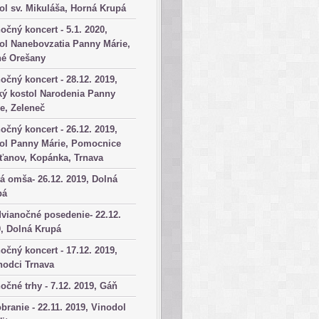
ol sv. Mikuláša, Horná Krupá
očný koncert - 5.1. 2020,
ol Nanebovzatia Panny Márie,
né Orešany
očný koncert - 28.12. 2019,
ký kostol Narodenia Panny
e, Zeleneč
očný koncert - 26.12. 2019,
tol Panny Márie, Pomocnice
ťanov, Kopánka, Trnava
á omša- 26.12. 2019, Dolná
pá
vianočné posedenie- 22.12.
, Dolná Krupá
očný koncert - 17.12. 2019,
hodci Trnava
očné trhy - 7.12. 2019, Gáň
branie - 22.11. 2019, Vinodol