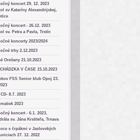
očný koncert 29. 12. 2023
ol sv Kataríny Alexandrijskej,
tice
očný koncert - 26.12. 2023
ol sv. Petra a Pavla, Trstín
očné koncerty 2023/2024
očné trhy 2.12.2023
é Orešany 21.10.2023
CHÁDZKA V ČASE 15.10.2023
okov FSS Senior klub Opoj 23.
2023
 CD- 8.7. 2023
matiek 2023
očný koncert - 6.1. 2023,
drála sv. Jána Krstiteľa, Trnava
oce s črpákmi v Jaslovských
niciach 27. 12. 2022