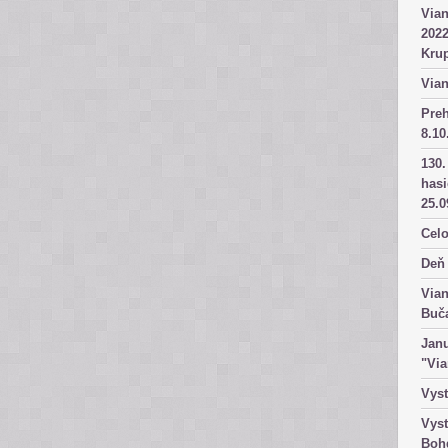
Vian
2022
Kru
Vian
Pre
8.10
130.
has
25.0
Celo
Deň 
Vian
Buč
Janu
"Vi
Vyst
Vyst
Boh