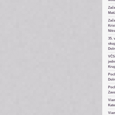
Zače
Matú
Zače
Kris
Nitr
35. 
skup
Dol
VČS 
jedn
Kru
Poch
Dol
Poch
Zav
Vian
Kate
Vian