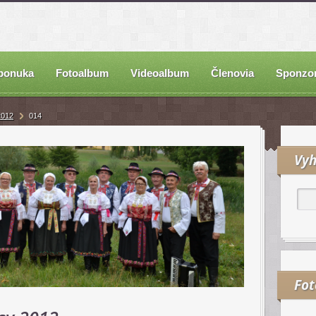
ponuka
Fotoalbum
Videoalbum
Členovia
Sponzor
2012
014
Vyh
Fo