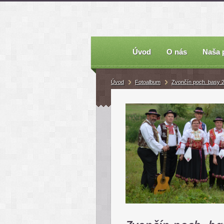
Úvod
O nás
Naša 
Úvod
Fotoalbum
Zvončín poch. basy 