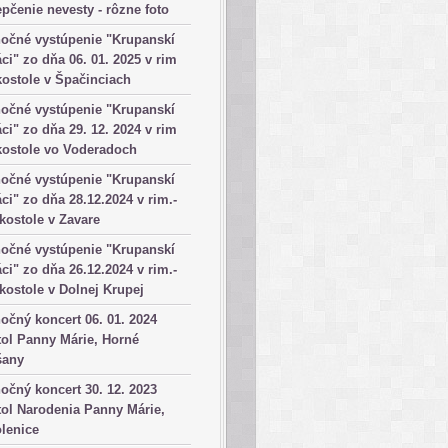
pčenie nevesty - rôzne foto
očné vystúpenie "Krupanskí
ci" zo dňa 06. 01. 2025 v rim
kostole v Špačinciach
očné vystúpenie "Krupanskí
ci" zo dňa 29. 12. 2024 v rim
kostole vo Voderadoch
očné vystúpenie "Krupanskí
ci" zo dňa 28.12.2024 v rim.-
 kostole v Zavare
očné vystúpenie "Krupanskí
ci" zo dňa 26.12.2024 v rim.-
 kostole v Dolnej Krupej
očný koncert 06. 01. 2024
ol Panny Márie, Horné
šany
očný koncert 30. 12. 2023
ol Narodenia Panny Márie,
lenice