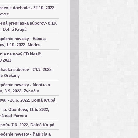
denie dôchodci- 22.10. 2022,
kovce
sná prehliadka súborov- 8.10.
, Dolná Krupá
pčenie nevesty - Hana a
av, 1.10. 2022, Modra
nie na nový CD Nosič
9.2022
liadka súborov - 24.9. 2022,
né Orešany
pčenie nevesty - Monika a
n, 3.9. 2022, Zvončín
ival - 26.6. 2022, Dolná Krupá
 - p. Oborilová, 11.6. 2022,
há nad Parnou
poľa- 7.6. 2022, Dolná Krupá
pčenie nevesty - Patrícia a