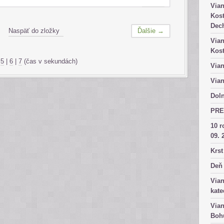
Vian
Kost
Dech
Naspäť do zložky
Ďalšie →
Vian
Kost
|
5
|
6
|
7
(čas v sekundách)
Vian
Vian
Doln
PRE
10 r
09. 
Krst
Deň 
Vian
kate
Vian
Bohu