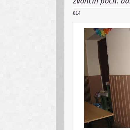
Zvončín poch. ba
014