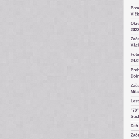
Pose
Vlč
Okre
2022
Zače
Václ
Fote
24.0
Preh
Dol
Zače
Mila
Lest
"70"
Suc
Deň 
Zače