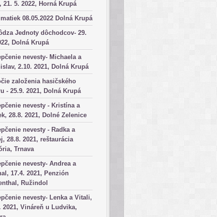
, 21. 5. 2022, Horná Krupá
matiek 08.05.2022 Dolná Krupá
ôdza Jednoty dôchodcov- 29.
022, Dolná Krupá
pčenie nevesty- Michaela a
islav, 2.10. 2021, Dolná Krupá
čie založenia hasičského
u - 25.9. 2021, Dolná Krupá
pčenie nevesty - Kristína a
k, 28.8. 2021, Dolné Zelenice
pčenie nevesty - Radka a
j, 28.8. 2021, reštaurácia
ória, Trnava
pčenie nevesty- Andrea a
al, 17.4. 2021, Penzión
nthal, Ružindol
pčenie nevesty- Lenka a Vitali,
. 2021, Vináreň u Ludvika,
ra