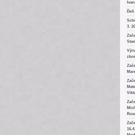
Ivan
Ďeň 
Sch
3. 2
Zače
Stan
Výro
zbor
Zače
Mare
Zače
Mate
Vikt
Zače
Mich
Rose
Zače
16.4
Mod