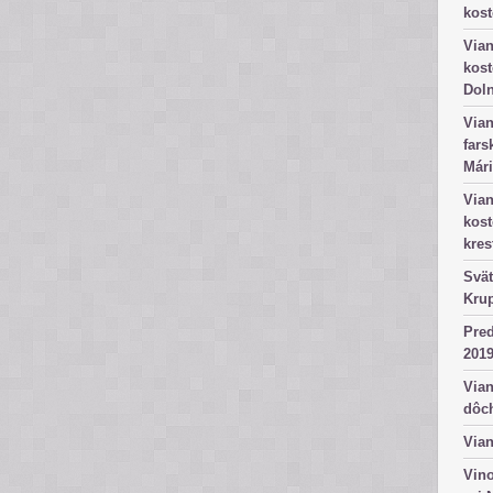
kost
Vian
kost
Dol
Vian
fars
Mári
Vian
kos
kres
Svät
Kru
Pred
2019
Vian
dôc
Vian
Vino