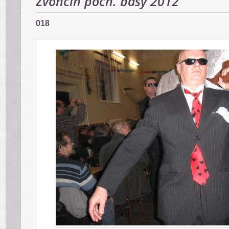
Zvončín poch. basy 2012
018