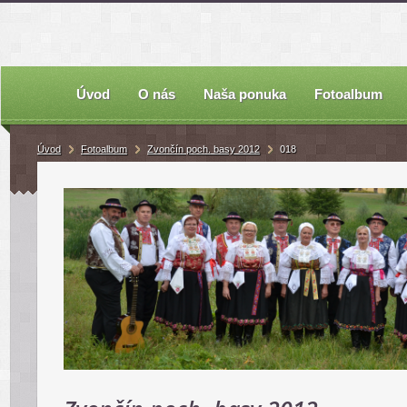
Úvod
O nás
Naša ponuka
Fotoalbum
Úvod
Fotoalbum
Zvončín poch. basy 2012
018