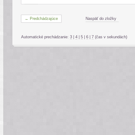
← Predchádzajúce
Naspäť do zložky
Automatické prechádzanie:
3
|
4
|
5
|
6
|
7
(čas v sekundách)